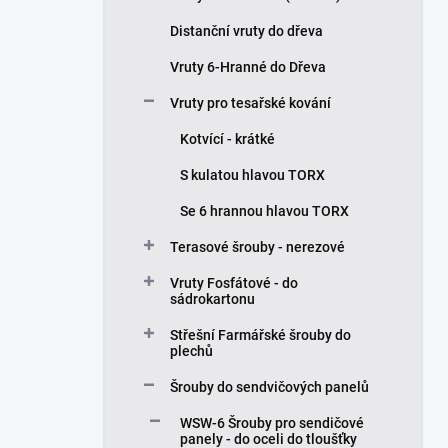
Distanční vruty do dřeva
Vruty 6-Hranné do Dřeva
Vruty pro tesařské kování
Kotvící - krátké
S kulatou hlavou TORX
Se 6 hrannou hlavou TORX
Terasové šrouby - nerezové
Vruty Fosfátové - do
sádrokartonu
Střešní Farmářské šrouby do
plechů
Šrouby do sendvičových panelů
WSW-6 Šrouby pro sendičové
panely - do oceli do tloušťky