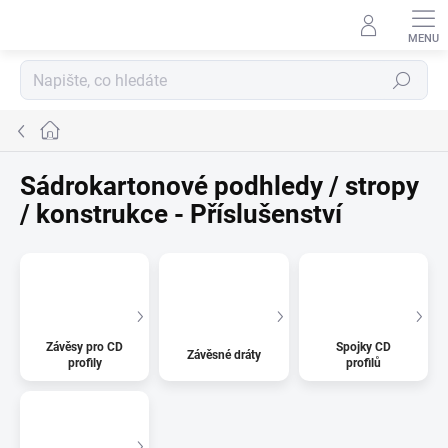
Přejít
na
obsah
Hledat
Domů
Sádrokartonové podhledy / stropy
/ konstrukce - Příslušenství
Závěsy pro CD
Spojky CD
Závěsné dráty
profily
profilů