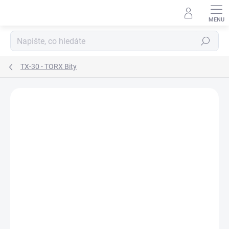
Přejít
na
obsah
Hledat
TX-30 - TORX Bity