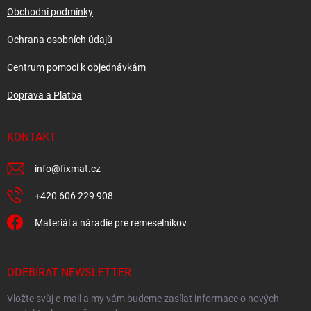
í
Obchodní podmínky
Ochrana osobních údajů
Centrum pomoci k objednávkám
Doprava a Platba
KONTAKT
info
@
fixmat.cz
+420 606 229 908
Materiál a náradie pre remeselníkov.
ODEBÍRAT NEWSLETTER
Vložte svůj e-mail a my vám budeme zasílat informace o nových