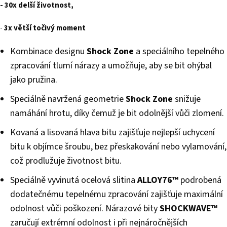
- 30x delší životnost,
-
3x větší točivý moment
Kombinace designu
Shock Zone
a speciálního tepelného
zpracování tlumí nárazy a umožňuje, aby se bit ohýbal
jako pružina.
Speciálně navržená geometrie
Shock Zone
snižuje
namáhání hrotu, díky čemuž je bit odolnější vůči zlomení.
Kovaná a lisovaná hlava bitu zajišťuje nejlepší uchycení
bitu k objímce šroubu, bez přeskakování nebo vylamování,
což prodlužuje životnost bitu.
Speciálně vyvinutá ocelová slitina
ALLOY76™
podrobená
dodatečnému tepelnému zpracování zajišťuje maximální
odolnost vůči poškození. Nárazové bity
SHOCKWAVE™
zaručují extrémní odolnost i při nejnáročnějších