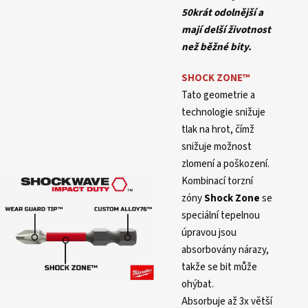
50krát odolnější a
mají delší životnost
než běžné bity.
SHOCK ZONE
™
Tato geometrie a
technologie snižuje
tlak na hrot, čímž
snižuje možnost
zlomení a poškození.
Kombinací torzní
zóny
Shock Zone
se
speciální tepelnou
úpravou jsou
absorbovány nárazy,
takže se bit může
ohýbat.
Absorbuje až 3x větší