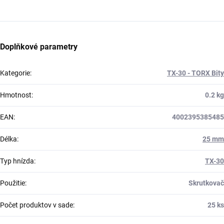
Doplňkové parametry
Kategorie
:
TX-30 - TORX Bity
Hmotnost
:
0.2 kg
EAN
:
4002395385485
Délka
:
25 mm
Typ hnízda
:
TX-30
Použitie
:
Skrutkovač
Počet produktov v sade
:
25 ks