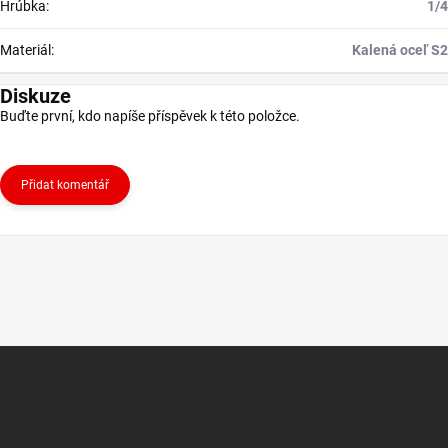
Hrúbka
:
1/4
Materiál
:
Kalená oceľ S2
Diskuze
Buďte první, kdo napíše příspěvek k této položce.
Přidat komentář
Z
á
p
a
t