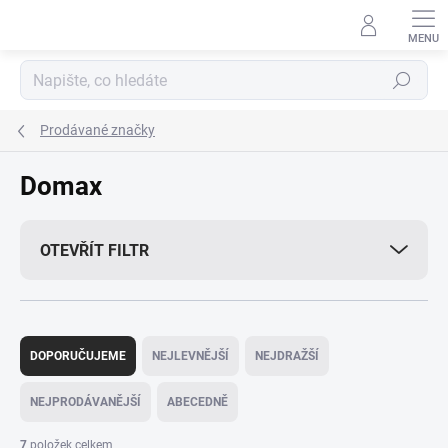
Přejít
na
obsah
Hledat
Prodávané značky
Domax
OTEVŘÍT FILTR
Ř
a
DOPORUČUJEME
NEJLEVNĚJŠÍ
NEJDRAŽŠÍ
z
e
NEJPRODÁVANĚJŠÍ
ABECEDNĚ
n
í
7
položek celkem