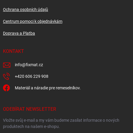
k
y
Ochrana osobních údajů
v
ý
Centrum pomoci k objednávkám
p
i
Doprava a Platba
s
u
KONTAKT
info
@
fixmat.cz
+420 606 229 908
Materiál a náradie pre remeselníkov.
ODEBÍRAT NEWSLETTER
Vložte svůj e-mail a my vám budeme zasílat informace o nových
produktech na našem e-shopu.