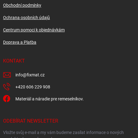
v
í
Obchodní podmínky
k
y
Ochrana osobních údajů
v
ý
Centrum pomoci k objednávkám
p
i
Doprava a Platba
s
u
KONTAKT
info
@
fixmat.cz
+420 606 229 908
Materiál a náradie pre remeselníkov.
ODEBÍRAT NEWSLETTER
Vložte svůj e-mail a my vám budeme zasílat informace o nových