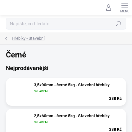
Přejít
na
obsah
Hledat
Hřebíky - Stavební
Černé
Nejprodávanější
3,5x90mm - černé 5kg - Stavební hřebíky
SKLADEM
388 Kč
2,5x60mm - černé 5kg - Stavební hřebíky
SKLADEM
388 Kč