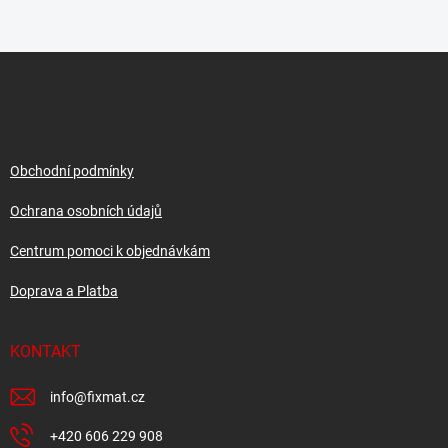
l
á
d
Z
a
á
c
p
í
p
a
r
t
v
í
Obchodní podmínky
k
y
Ochrana osobních údajů
v
ý
Centrum pomoci k objednávkám
p
i
Doprava a Platba
s
u
KONTAKT
info
@
fixmat.cz
+420 606 229 908