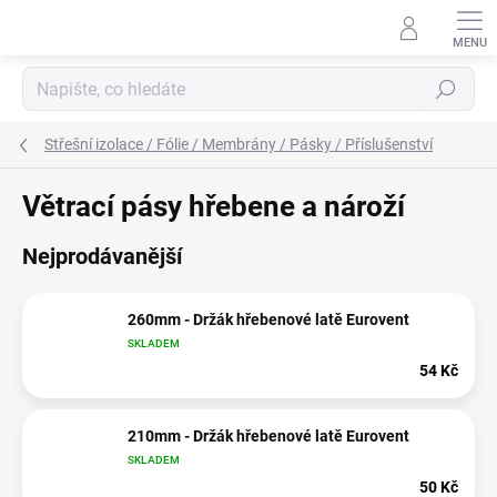
Přejít
na
obsah
Hledat
Střešní izolace / Fólie / Membrány / Pásky / Příslušenství
Větrací pásy hřebene a nároží
Nejprodávanější
260mm - Držák hřebenové latě Eurovent
SKLADEM
54 Kč
210mm - Držák hřebenové latě Eurovent
SKLADEM
50 Kč