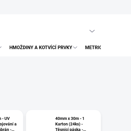
PRÁZDNÝ KOŠÍK
NÁKUPNÍ
KOŠÍK
HMOŽDINY A KOTVÍCÍ PRVKY
METRICKÝ SPOJOVA
 - UV
40mm x 30m - 1
ojování a
Karton (24ks) -
brán -
Těsnící páska -