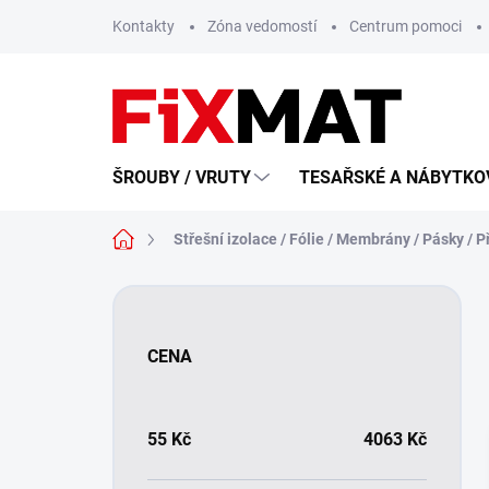
Přejít
Kontakty
Zóna vedomostí
Centrum pomoci
na
obsah
ŠROUBY / VRUTY
TESAŘSKÉ A NÁBYTKOV
Domů
Střešní izolace / Fólie / Membrány / Pásky / P
P
o
s
CENA
t
r
a
n
55
Kč
4063
Kč
n
í