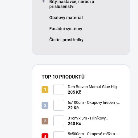
Bity, nástavce, nářadí a
příslušenství
Obalový materiál
Fasádní systémy
Čistící prostředky
TOP 10 PRODUKTŮ
Den Braven Mamut Glue High
Tack 290 ml bílý
205 Kč
6x100cm - Okapový hřeben -
Černý RAL 9005, Plastový
22 Kč
31cm x 5m - Hliníkový
hřebenový pás - Hnědá RAL
240 Kč
8017 - ROLL ECCO
5x500cm - Okapová mřížka -