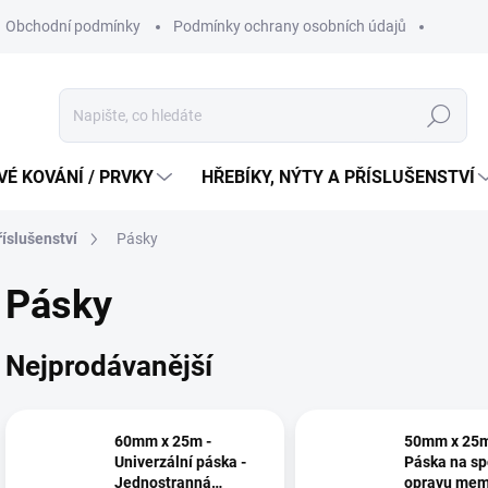
Obchodní podmínky
Podmínky ochrany osobních údajů
Hledat
É KOVÁNÍ / PRVKY
HŘEBÍKY, NÝTY A PŘÍSLUŠENSTVÍ
říslušenství
Pásky
Pásky
Nejprodávanější
60mm x 25m -
50mm x 25m
Univerzální páska -
Páska na sp
Jednostranná
opravu mem