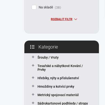
p
Na skladě
38
a
n
ROZBALIT FILTR
e
l
Kategorie
Přeskočit
kategorie
Šrouby / Vruty
Tesařské a nábytkové Kování /
Prvky
Hřebíky, nýty a příslušenství
Hmoždiny a kotvící prvky
Metrický spojovací materiál
Sádrokartonové podhledy / stropy