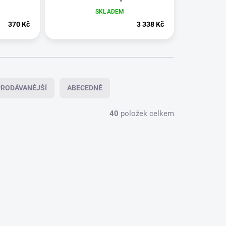
ná UNO
Jednostranná PUR
SKLADEM
370 Kč
3 338 Kč
RODÁVANĚJŠÍ
ABECEDNĚ
40
položek celkem