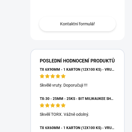
Obraťte se na nás.
Kontaktní formulář
POSLEDNÍ HODNOCENÍ PRODUKTŮ
TX 6X90MM - 1 KARTON (12X100 KS) - VRUTY DO DŘEVA S TALÍŘOVOU HLAVOU, WKCP
Skvělé vruty. Doporučuji !!!
TX-30 - 25MM - 25KS - BIT MILWAUKEE SHOCKWAVE TORX
Skvělí TORX. Vážně odolný.
TX 6X60MM - 1 KARTON (12X100 KS) - VRUTY DO DŘEVA S TALÍŘOVOU HLAVOU, WKCP