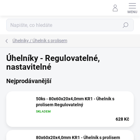
Přejít
na
obsah
Hledat
Úhelníky / Úhelník s prolisem
Úhelníky - Regulovatelné,
nastavitelné
Nejprodávanější
50ks - 80x60x20x4,0mm KR1 - Úhelník s
prolisem Regulovatelný
SKLADEM
628 Kč
80x60x20x4,0mm KR1 - Úhelník s prolisem