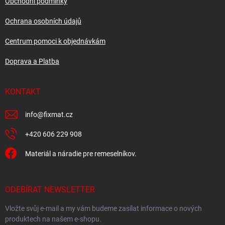
í
Obchodní podmínky
k
y
Ochrana osobních údajů
v
ý
Centrum pomoci k objednávkám
p
i
Doprava a Platba
s
u
KONTAKT
info
@
fixmat.cz
+420 606 229 908
Materiál a náradie pre remeselníkov.
ODEBÍRAT NEWSLETTER
Vložte svůj e-mail a my vám budeme zasílat informace o nových
produktech na našem e-shopu.