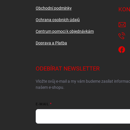
p
a
Obchodní podmínky
KON
t
í
Ochrana osobních údajů
Centrum pomoci k objednávkám
Doprava a Platba
ODEBÍRAT NEWSLETTER
Vložte svůj e-mail a my vám budeme zasílat informa
našem e-shopu.
E-MAIL