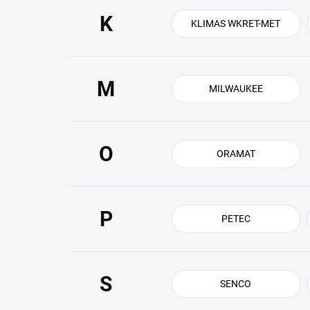
K
KLIMAS WKRET-MET
M
MILWAUKEE
O
ORAMAT
P
PETEC
S
SENCO