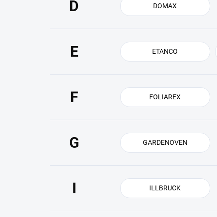
D
DOMAX
E
ETANCO
F
FOLIAREX
G
GARDENOVEN
I
ILLBRUCK