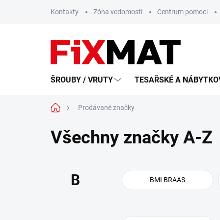
Přejít
Kontakty
Zóna vedomostí
Centrum pomoci
na
obsah
ŠROUBY / VRUTY
TESAŘSKÉ A NÁBYTKOV
Domů
Prodávané značky
Všechny značky A-Z
B
BMI BRAAS