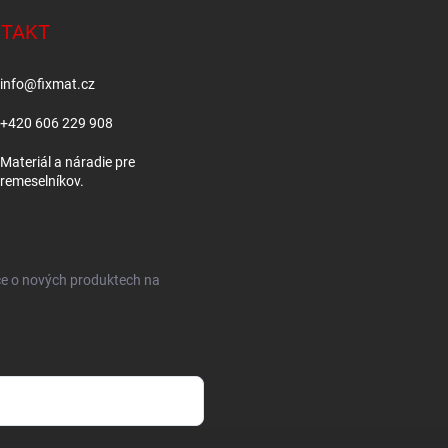
TAKT
info
@
fixmat.cz
+420 606 229 908
Materiál a náradie pre
remeselníkov.
ce o nových produktech na