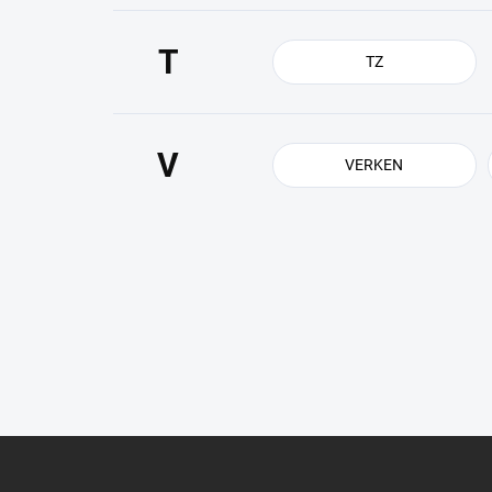
T
TZ
V
VERKEN
Z
á