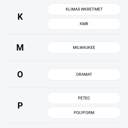
KLIMAS WKRET-MET
K
KMR
M
MILWAUKEE
O
ORAMAT
PETEC
P
POLYFORM