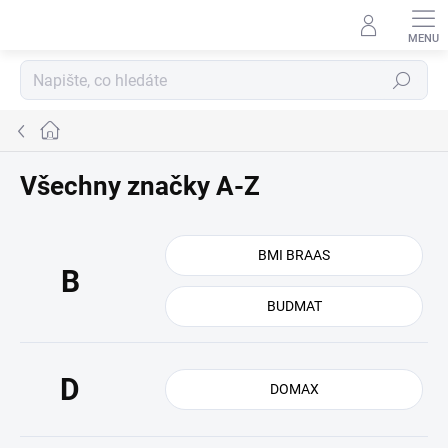
Přejít
na
obsah
Hledat
Domů
Všechny značky A-Z
BMI BRAAS
B
BUDMAT
D
DOMAX