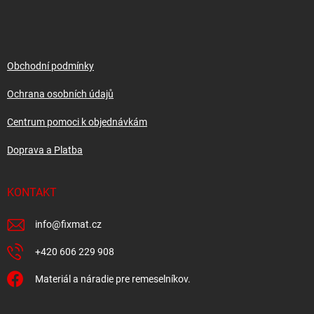
á
p
a
t
í
Obchodní podmínky
Ochrana osobních údajů
Centrum pomoci k objednávkám
Doprava a Platba
KONTAKT
info
@
fixmat.cz
+420 606 229 908
Materiál a náradie pre remeselníkov.