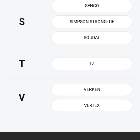
SENCO
S
SIMPSON STRONG-TIE
SOUDAL
T
TZ
VERKEN
V
VERTEX
Z