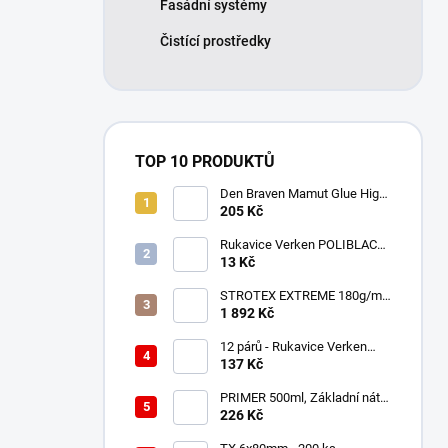
Fasádní systémy
Čistící prostředky
TOP 10 PRODUKTŮ
Den Braven Mamut Glue High
Tack 290 ml bílý
205 Kč
Rukavice Verken POLIBLACK
- velikost 10/XL
13 Kč
STROTEX EXTREME 180g/m2
- Střešní fólie / membrána
1 892 Kč
(75m2)
12 párů - Rukavice Verken
onyx RedLatex- velikost 9/L
137 Kč
PRIMER 500ml, Základní nátěr
ve spreji.
226 Kč