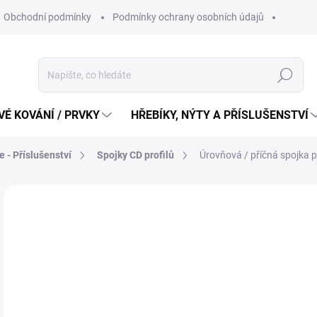
Obchodní podmínky
Podmínky ochrany osobních údajů
Hledat
É KOVÁNÍ / PRVKY
HŘEBÍKY, NÝTY A PŘÍSLUŠENSTVÍ
 - Příslušenství
Spojky CD profilů
Úrovňová / příčná spojka p
10
8 K
Měr
10 K
cena
SK
MŮŽ
DO: