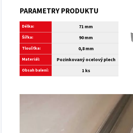
PARAMETRY PRODUKTU
Délka:
71 mm
Šířka:
90 mm
Tloušťka:
0,8 mm
Materiál:
Pozinkovaný ocelový plech
Obsah balení:
1 ks