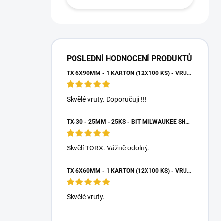
POSLEDNÍ HODNOCENÍ PRODUKTŮ
TX 6X90MM - 1 KARTON (12X100 KS) - VRUTY DO DŘEVA S TALÍŘOVOU HLAVOU, WKCP
Skvělé vruty. Doporučuji !!!
TX-30 - 25MM - 25KS - BIT MILWAUKEE SHOCKWAVE TORX
Skvělí TORX. Vážně odolný.
TX 6X60MM - 1 KARTON (12X100 KS) - VRUTY DO DŘEVA S TALÍŘOVOU HLAVOU, WKCP
Skvělé vruty.