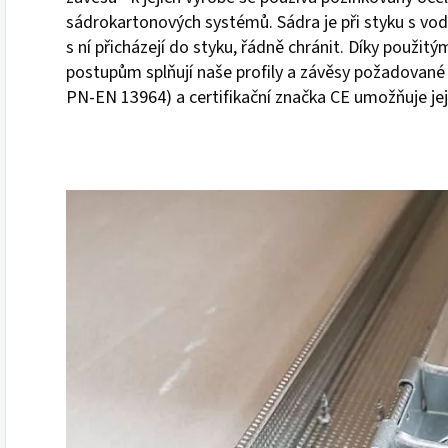
sádrokartonových systémů. Sádra je při styku s vodou
s ní přicházejí do styku, řádně chránit. Díky použi
postupům splňují naše profily a závěsy požadovan
PN-EN 13964) a certifikační značka CE umožňuje jeji