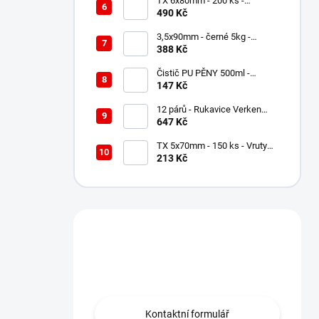
TX 6x80mm - 200 ks -
Distanční - Nastavovací vruty,
490 Kč
WKSS
3,5x90mm - černé 5kg -
Stavební hřebíky
388 Kč
Čistič PU PĚNY 500ml -
pistolový
147 Kč
12 párů - Rukavice Verken
VELCRO - velikost 9/L
647 Kč
TX 5x70mm - 150 ks - Vruty
do dřeva s talířovou hlavou,
213 Kč
WKCP
Máte otázku?
Obraťte se na nás.
Kontaktní formulář