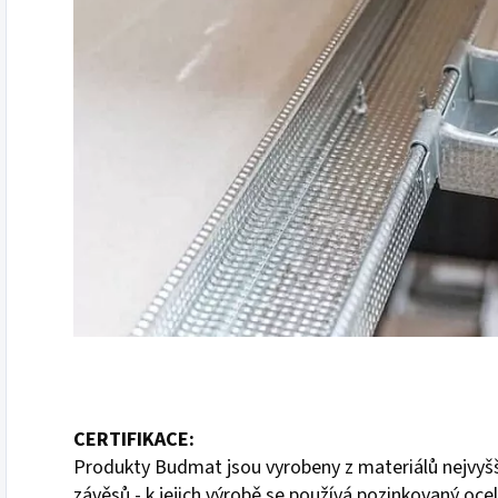
CERTIFIKACE:
Produkty Budmat jsou vyrobeny z materiálů nejvyšší 
závěsů - k jejich výrobě se používá pozinkovaný oce