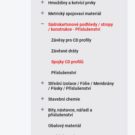
Hmoždiny a kotvící prvky
p
a
Metrický spojovací materiál
n
Sádrokartonové podhledy / stropy
e
/ konstrukce - Příslušenství
l
Závěsy pro CD profily
Závěsné dráty
Spojky CD profilů
Příslušenství
Střešní izolace / Fólie / Membrány
/ Pásky / Příslušenství
Stavební chemie
Bity, nástavce, nářadí a
příslušenství
Obalový materiál