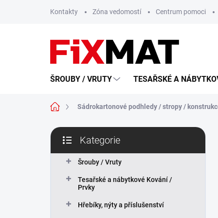
Přejít
Kontakty
Zóna vedomostí
Centrum pomoci
na
obsah
ŠROUBY / VRUTY
TESAŘSKÉ A NÁBYTKOV
Domů
Sádrokartonové podhledy / stropy / konstrukce
P
Kategorie
o
Přeskočit
s
kategorie
t
Šrouby / Vruty
r
Tesařské a nábytkové Kování /
a
Prvky
n
n
Hřebíky, nýty a příslušenství
í