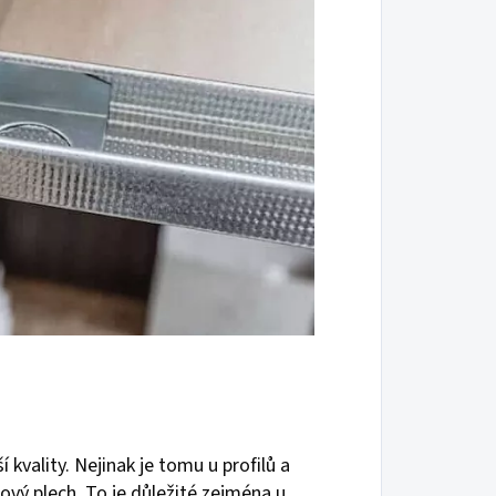
kvality. Nejinak je tomu u profilů a
lový plech. To je důležité zejména u