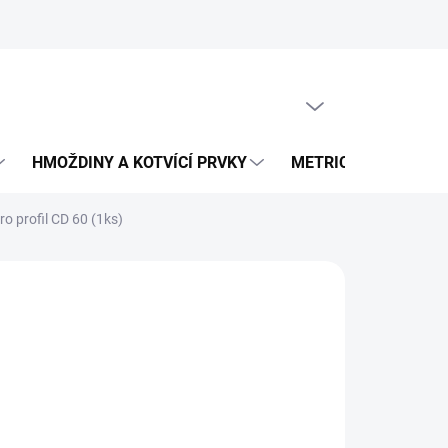
PRÁZDNÝ KOŠÍK
NÁKUPNÍ
KOŠÍK
HMOŽDINY A KOTVÍCÍ PRVKY
METRICKÝ SPOJOVA
ro profil CD 60 (1ks)
 Kč
č bez DPH
ná
č / 1 ks
:
LADEM
EME DORUČIT