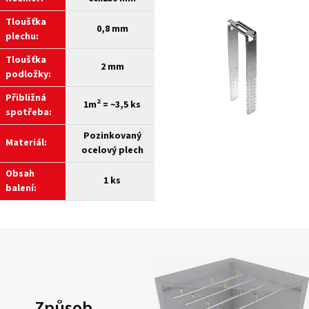
Tloušťka
0,8 mm
plechu:
Tloušťka
2 mm
podložky:
Přibližná
2
1m
= ~3,5 ks
spotřeba:
Pozinkovaný
Materiál:
ocelový plech
Obsah
1 ks
balení:
Způsob