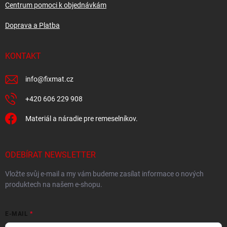
Centrum pomoci k objednávkám
Doprava a Platba
KONTAKT
info
@
fixmat.cz
+420 606 229 908
Materiál a náradie pre remeselníkov.
ODEBÍRAT NEWSLETTER
Vložte svůj e-mail a my vám budeme zasílat informace o nových
produktech na našem e-shopu.
E-MAIL