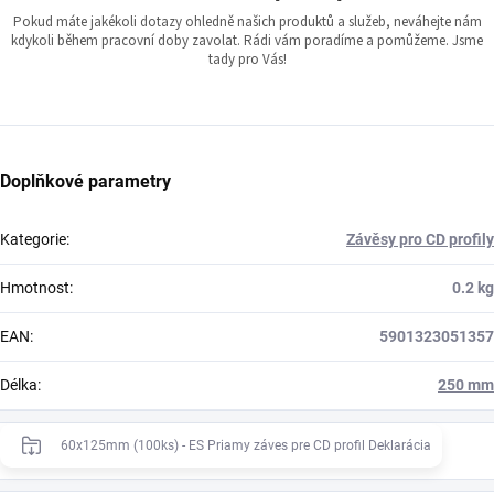
Pokud máte jakékoli dotazy ohledně našich produktů a služeb, neváhejte nám
kdykoli během pracovní doby zavolat. Rádi vám poradíme a pomůžeme. Jsme
tady pro Vás!
Doplňkové parametry
Kategorie
:
Závěsy pro CD profily
Hmotnost
:
0.2 kg
EAN
:
5901323051357
Délka
:
250 mm
60x125mm (100ks) - ES Priamy záves pre CD profil Deklarácia