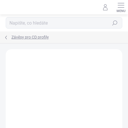
Přejít
na
obsah
Hledat
Závěsy pro CD profily