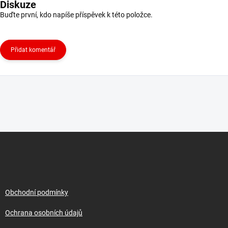
Diskuze
Buďte první, kdo napíše příspěvek k této položce.
Přidat komentář
Z
á
p
a
t
í
Obchodní podmínky
Ochrana osobních údajů