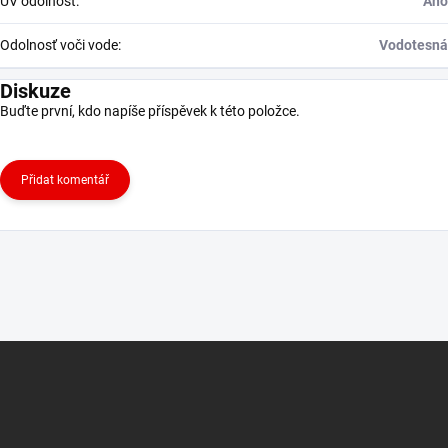
UV odolnost
:
Áno
Odolnosť voči vode
:
Vodotesná
Diskuze
Buďte první, kdo napíše příspěvek k této položce.
Přidat komentář
Z
á
p
a
t