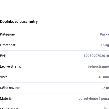
Doplňkové parametry
Kategorie
:
Pásky
Hmotnost
:
3.6 kg
EAN
:
5905090702016
Lepivé strany
:
Jednostranné
Šířka
:
40 mm
Délka návinu
:
25 m
Materiál
:
polyetylénová pena