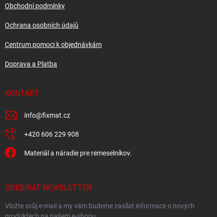
í
Obchodní podmínky
Ochrana osobních údajů
Centrum pomoci k objednávkám
Doprava a Platba
KONTAKT
info
@
fixmat.cz
+420 606 229 908
Materiál a náradie pre remeselníkov.
ODEBÍRAT NEWSLETTER
Vložte svůj e-mail a my vám budeme zasílat informace o nových
produktech na našem e-shopu.