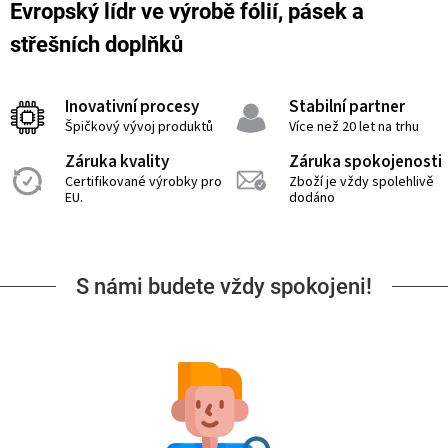
Evropský lídr ve výrobě fólií, pásek a
střešních doplňků
Inovativní procesy
Stabilní partner
Špičkový vývoj produktů
Více než 20 let na trhu
Záruka kvality
Záruka spokojenosti
Certifikované výrobky pro
Zboží je vždy spolehlivě
EU.
dodáno
S námi budete vždy spokojeni!