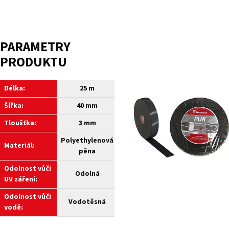
PARAMETRY
PRODUKTU
Délka:
25 m
Šířka:
40 mm
Tloušťka:
3 mm
Polyethylenová
Materiál:
pěna
Odolnost vůči
Odolná
UV záření:
Odolnost vůči
Vodotěsná
vodě: