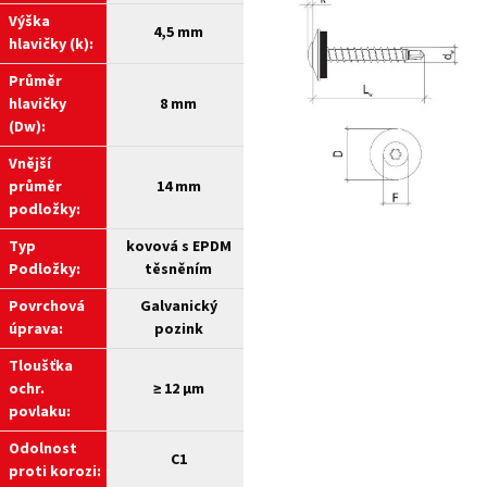
Výška
4,5 mm
hlavičky (k):
Průměr
hlavičky
8 mm
(Dw):
Vnější
průměr
14 mm
podložky:
Typ
kovová s EPDM
Podložky:
těsněním
Povrchová
Galvanický
úprava:
pozink
Tloušťka
ochr.
≥
12 µm
povlaku:
Odolnost
C1
proti korozi: