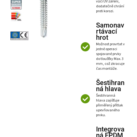
vůči UV záření,
dodatečně chrání
proti korozi.
Samonav
rtávací
hrot
Možnost provrtat v
jedné operaci
spojované prvky
do tloušťky Max. 3
mm, což zkracuje
čas montáže.
Šestihran
ná hlava
Šestihranná
hlava zajišťuje
přiměřený přítlak
upevňovaného
prvku.
Integrova
ná EPDM