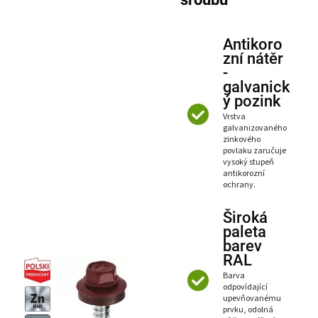
Antikoro
zní nátěr
-
galvanick
ý pozink
Vrstva
galvanizovaného
zinkového
povlaku zaručuje
vysoký stupeň
antikorozní
ochrany.
Široká
paleta
barev
RAL
Barva
odpovídající
upevňovanému
prvku, odolná