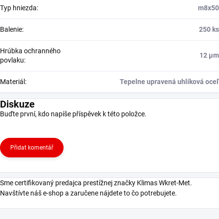
Typ hniezda
:
m8x50
Balenie
:
250 ks
Hrúbka ochranného
12 μm
povlaku
:
Materiál
:
Tepelne upravená uhlíková oceľ
Diskuze
Buďte první, kdo napíše příspěvek k této položce.
Přidat komentář
Sme certifikovaný predajca prestížnej značky Klimas Wkret-Met.
Navštívte náš e-shop a zaručene nájdete to čo potrebujete.