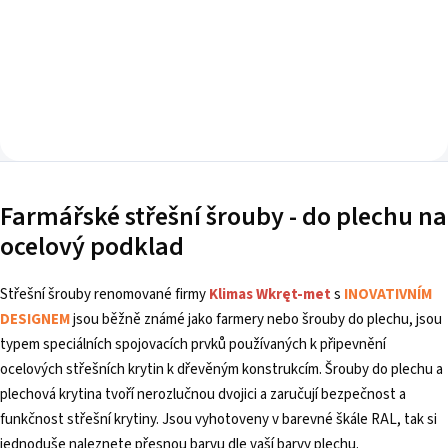
Farmářské střešní šrouby - do plechu na
ocelový podklad
Střešní šrouby renomované firmy
Klimas Wkręt-met
s
INOVATIVNÍM
DESIGNEM
jsou běžně známé jako farmery nebo šrouby do plechu, jsou
typem speciálních spojovacích prvků používaných k připevnění
ocelových střešních krytin k dřevěným konstrukcím. Šrouby do plechu a
plechová krytina tvoří nerozlučnou dvojici a zaručují bezpečnost a
funkčnost střešní krytiny. Jsou vyhotoveny v barevné škále RAL, tak si
jednoduše naleznete přesnou barvu dle vaší barvy plechu.