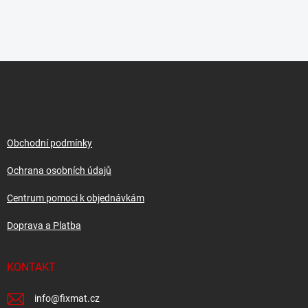
Z
á
p
a
t
í
Obchodní podmínky
Ochrana osobních údajů
Centrum pomoci k objednávkám
Doprava a Platba
KONTAKT
info
@
fixmat.cz