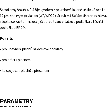
Samořezný šroub WF-4.8 je vyroben z povrchově kalené uhlíkové oceli s
12 µm zinkovým povlakem (WF/WFOC). Šroub má SW šestihrannou hlavu,
stopku se závitem na ocel, čepel ve tvaru vrtáčku a podložku s těsnící
podložkou EPDM.
Použití:
• pro upevnění plechů na ocelové podklady
• pro práci s plechem
• ke spojování plechů s přesahem
PARAMETRY