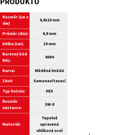
PRODUKTU
Rozměr (Lw x
4,8x19 mm
dw)
Průměr (dw):
4,8 mm
Délka (Lw):
19 mm
Barevný kód
8004
RAL:
Barva:
Měděná hnědá
Závit
Samonavŕtavací
Typ hnízda:
HEX
Rozměr
SW-8
nástavce:
Tepelně
Materiál:
upravená
uhlíková ocel