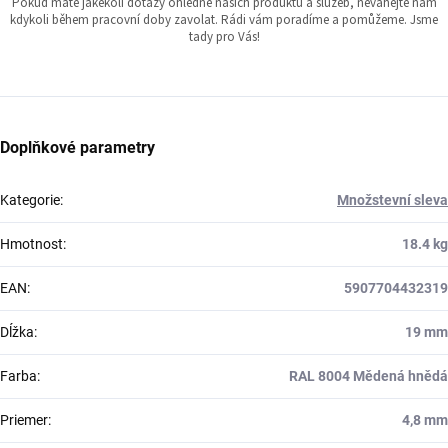
Pokud máte jakékoli dotazy ohledně našich produktů a služeb, neváhejte nám
kdykoli během pracovní doby zavolat. Rádi vám poradíme a pomůžeme. Jsme
tady pro Vás!
Doplňkové parametry
Kategorie
:
Množstevní sleva
Hmotnost
:
18.4 kg
EAN
:
5907704432319
Dĺžka
:
19 mm
Farba
:
RAL 8004 Mědená hnědá
Priemer
:
4,8 mm