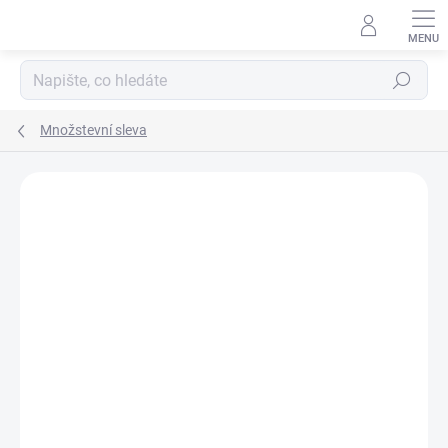
Přejít
na
obsah
Hledat
Množstevní sleva