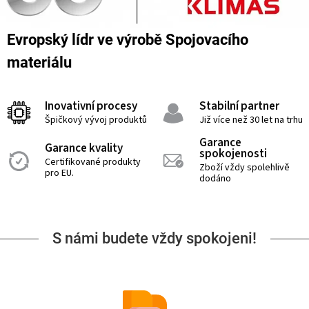
Evropský lídr ve výrobě Spojovacího
materiálu
Inovativní procesy
Stabilní partner
Špičkový vývoj produktů
Již více než 30 let na trhu
Garance
Garance kvality
spokojenosti
Certifikované produkty
Zboží vždy spolehlivě
pro EU.
dodáno
S námi budete vždy spokojeni!