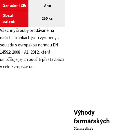
Označení CE:
Ano
Obsah
250 ks
balení:
Všechny šrouby prodávané na
našich stránkách jsou vyrobeny v
souladu s evropskou normou EN
14592: 2008 + A1: 2012, která
umožňuje jejich použití při stavbách
v celé Evropské unii.
Výhody
farmářských
šroubů