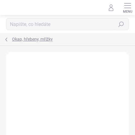
Přejít
na
obsah
Hledat
Okap, hřebeny, mřížky