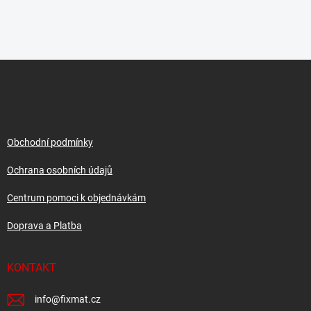
Z
á
p
a
t
í
Obchodní podmínky
Ochrana osobních údajů
Centrum pomoci k objednávkám
Doprava a Platba
KONTAKT
info
@
fixmat.cz