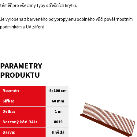
téměř pro všechny typy střešních krytin.
Je vyrobena z barveného polypropylenu odolného vůči povětrnostním
podmínkám a UV záření.
PARAMETRY
PRODUKTU
Rozměr:
6
x100 cm
Šířka:
60 mm
Délka:
1 m
Barevný kód RAL:
8019
Barva:
Hnědá