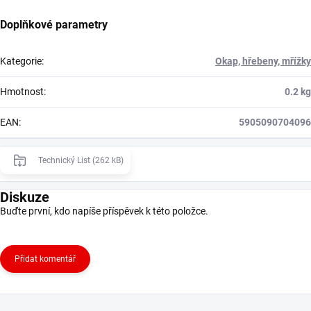
Doplňkové parametry
Kategorie
:
Okap, hřebeny, mřížky
Hmotnost
:
0.2 kg
EAN
:
5905090704096
Technický List (262 kB)
Diskuze
Buďte první, kdo napíše příspěvek k této položce.
Přidat komentář