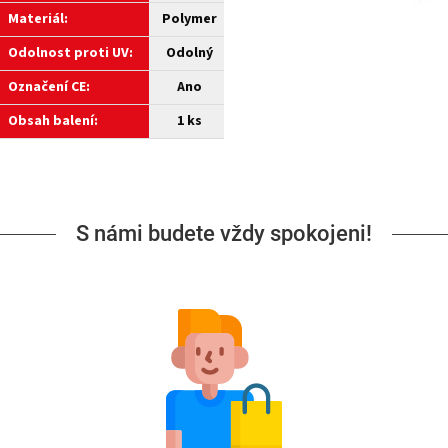
Materiál:
Polymer
Odolnost proti UV:
Odolný
Označení CE:
Ano
Obsah balení:
1 ks
S námi budete vždy spokojeni!