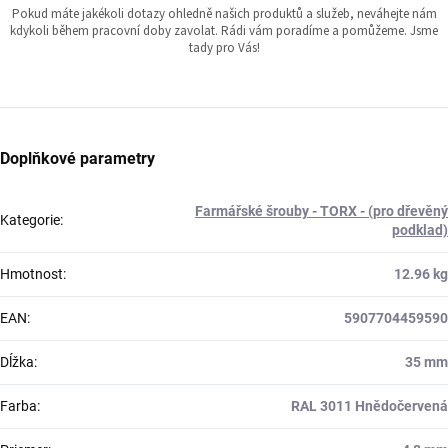
Pokud máte jakékoli dotazy ohledně našich produktů a služeb, neváhejte nám
kdykoli během pracovní doby zavolat. Rádi vám poradíme a pomůžeme. Jsme
tady pro Vás!
Doplňkové parametry
Farmářské šrouby - TORX - (pro dřevěný
Kategorie
:
podklad)
Hmotnost
:
12.96 kg
EAN
:
5907704459590
Dĺžka
:
35 mm
Farba
:
RAL 3011 Hnědočervená