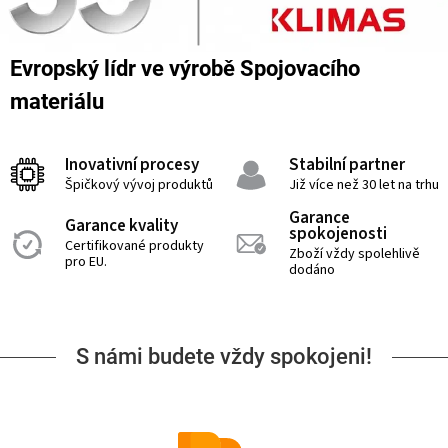
Evropský lídr ve výrobě Spojovacího
materiálu
Inovativní procesy
Stabilní partner
Špičkový vývoj produktů
Již více než 30 let na trhu
Garance
Garance kvality
spokojenosti
Certifikované produkty
Zboží vždy spolehlivě
pro EU.
dodáno
S námi budete vždy spokojeni!