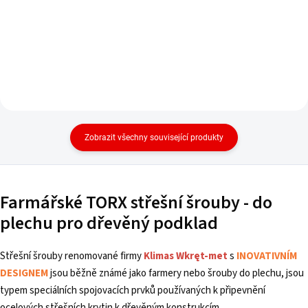
Zobrazit všechny související produkty
Farmářské TORX střešní šrouby - do
plechu pro dřevěný podklad
Střešní šrouby renomované firmy
Klimas Wkręt-met
s
INOVATIVNÍM
DESIGNEM
jsou běžně známé jako farmery nebo šrouby do plechu, jsou
typem speciálních spojovacích prvků používaných k připevnění
ocelových střešních krytin k dřevěným konstrukcím.