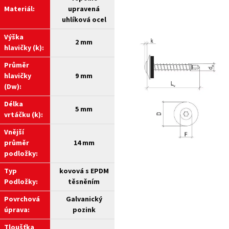
Materiál:
upravená
uhlíková ocel
Výška
2 mm
hlavičky (k):
Průměr
hlavičky
9 mm
(Dw):
Délka
5 mm
vrtáčku (k):
Vnější
průměr
14 mm
podložky:
Typ
kovová s EPDM
Podložky:
těsněním
Povrchová
Galvanický
úprava:
pozink
Tloušťka