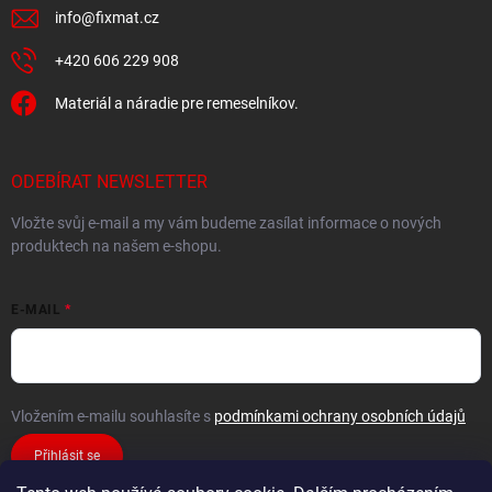
info
@
fixmat.cz
+420 606 229 908
Materiál a náradie pre remeselníkov.
ODEBÍRAT NEWSLETTER
Vložte svůj e-mail a my vám budeme zasílat informace o nových
produktech na našem e-shopu.
E-MAIL
Vložením e-mailu souhlasíte s
podmínkami ochrany osobních údajů
Přihlásit se