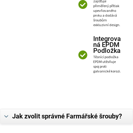
zajišťuje
přiměřený přítlak
upevňovaného
prvku a dodává
šroubům
exkluzivní design.
Integrova
ná EPDM
Podložka
Těsnící podložka
EPDM utěsňuje
spoj proti
galvanické korozi.
Jak zvolit správné Farmářské šrouby?