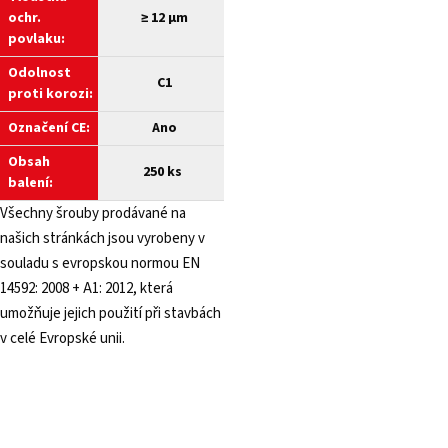
ochr.
≥
12 µm
povlaku:
Odolnost
C1
proti korozi:
Označení CE:
Ano
Obsah
250 ks
balení:
Všechny šrouby prodávané na
našich stránkách jsou vyrobeny v
souladu s evropskou normou EN
14592: 2008 + A1: 2012, která
umožňuje jejich použití při stavbách
v celé Evropské unii.