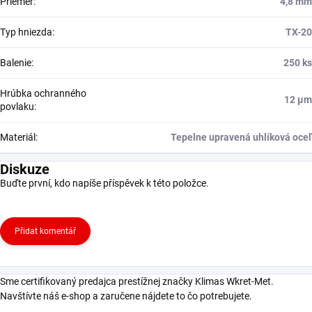
Priemer
:
4,8 mm
Typ hniezda
:
TX-20
Balenie
:
250 ks
Hrúbka ochranného
12 μm
povlaku
:
Materiál
:
Tepelne upravená uhlíková oceľ
Diskuze
Buďte první, kdo napíše příspěvek k této položce.
Přidat komentář
Sme certifikovaný predajca prestížnej značky Klimas Wkret-Met.
Navštívte náš e-shop a zaručene nájdete to čo potrebujete.