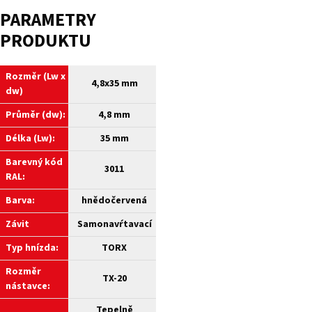
PARAMETRY
PRODUKTU
Rozměr (Lw x
4,8x35 mm
dw)
Průměr (dw):
4,8 mm
Délka (Lw):
35 mm
Barevný kód
3011
RAL:
Barva:
hnědočervená
Závit
Samonavŕtavací
Typ hnízda:
TORX
Rozměr
TX-20
nástavce:
Tepelně