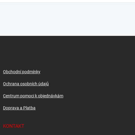
Z
á
p
a
t
í
Obchodní podmínky
Ochrana osobních údajů
Centrum pomoci k objednávkám
Doprava a Platba
KONTAKT