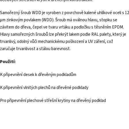
Samořezný šroub WDD je vyroben z povrchově kalené uhlíkové oceli s 12
µm zinkovým povlakem (WDD). Šroub má oválnou hlavu, stopku se
závitem do dřeva, čepel ve tvaru vrtáku a podložku s těsněním EPDM.
Hlavy samořezných šroubů lze překrýt lakem podle RAL palety, který je
trvanlivý, odolný vůči mechanickému poškození a UV záření, což
zaručuje trvanlivost a stálou barevnost.
Použití:
K připevnění desek k dřevěným podkladům
K připevnění vlnitých plechů na dřevěné podklady
Pro připevnění plechové střešní krytiny na dřevěný podklad