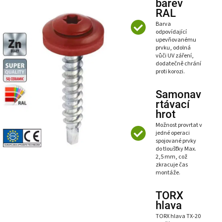
barev
RAL
Barva
odpovídající
upevňovanému
prvku, odolná
vůči UV záření,
dodatečně chrání
proti korozi.
Samonav
rtávací
hrot
Možnost provrtat v
jedné operaci
spojované prvky
do tloušťky Max.
2,5 mm, což
zkracuje čas
montáže.
TORX
hlava
TORX hlava TX-20