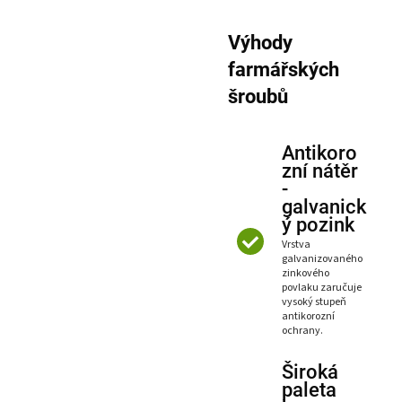
Výhody
farmářských
šroubů
Antikoro
zní nátěr
-
galvanick
ý pozink
Vrstva
galvanizovaného
zinkového
povlaku zaručuje
vysoký stupeň
antikorozní
ochrany.
Široká
paleta