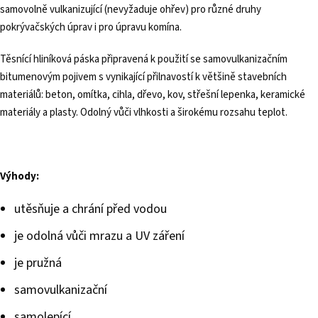
samovolně vulkanizující (nevyžaduje ohřev) pro různé druhy
pokrývačských úprav i pro úpravu komína.
Těsnící hliníková páska připravená k použití se samovulkanizačním
bitumenovým pojivem s vynikající přilnavostí k většině stavebních
materiálů: beton, omítka, cihla, dřevo, kov, střešní lepenka, keramické
materiály a plasty. Odolný vůči vlhkosti a širokému rozsahu teplot.
Výhody:
utěsňuje a chrání před vodou
je odolná vůči mrazu a UV záření
je pružná
samovulkanizační
samolepící