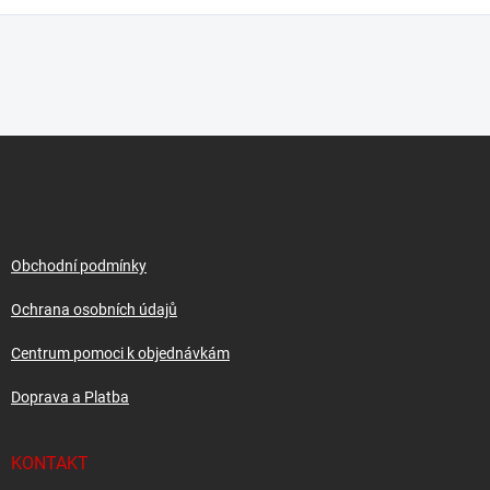
Z
á
p
a
t
í
Obchodní podmínky
Ochrana osobních údajů
Centrum pomoci k objednávkám
Doprava a Platba
KONTAKT