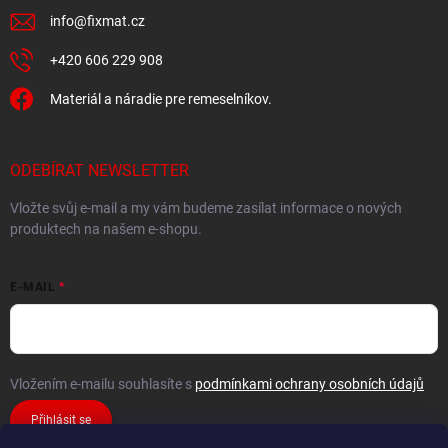
info
@
fixmat.cz
+420 606 229 908
Materiál a náradie pre remeselníkov.
ODEBÍRAT NEWSLETTER
Vložte svůj e-mail a my vám budeme zasílat informace o nových
produktech na našem e-shopu.
E-MAIL
Vložením e-mailu souhlasíte s
podmínkami ochrany osobních údajů
Přihlásit se