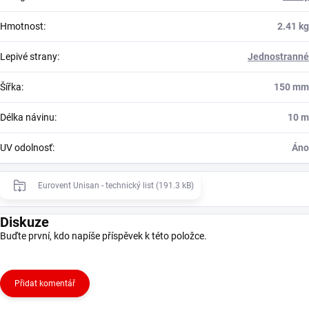
Hmotnost
:
2.41 kg
Lepivé strany
:
Jednostranné
Šířka
:
150 mm
Délka návinu
:
10 m
UV odolnosť
:
Áno
Eurovent Unisan - technický list (191.3 kB)
Diskuze
Buďte první, kdo napíše příspěvek k této položce.
Přidat komentář