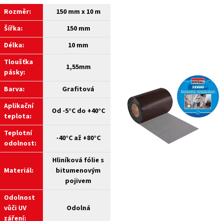
Rozměr:
150 mm x 10 m
Šířka:
150 mm
Délka:
10 mm
Tloušťka
1,55mm
pásky:
Barva:
Grafitová
Aplikační
Od -5°C do +40°C
teplota:
Teplotní
-40°C až +80°C
odolnost:
Hliníková fólie s
Materiál:
bitumenovým
pojivem
Odolnost
vůči UV
Odolná
záření: