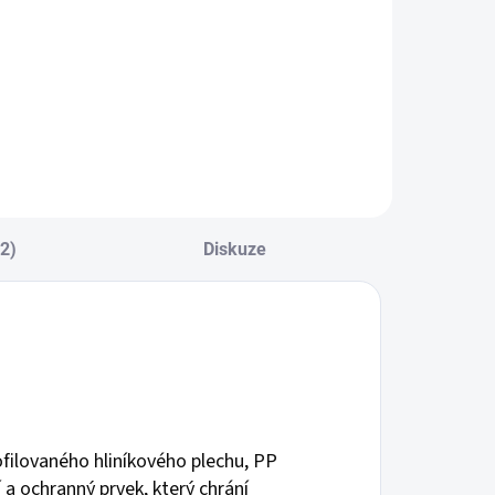
cena:
Do košíku
(2)
Diskuze
filovaného hliníkového plechu, PP
í a ochranný prvek, který chrání