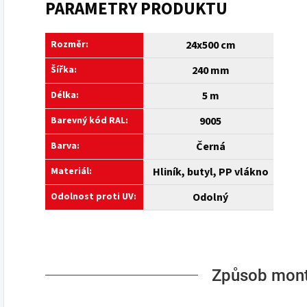
PARAMETRY PRODUKTU
Rozměr:
24x500 cm
Šířka:
240 mm
Délka:
5 m
Barevný kód RAL:
9005
Barva:
Černá
Materiál:
Hliník, butyl, PP vlákno
Odolnost proti UV:
Odolný
Způsob mon