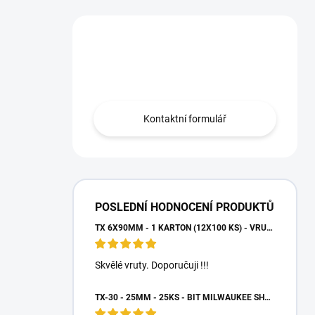
Máte otázku?
Obraťte se na nás.
Kontaktní formulář
POSLEDNÍ HODNOCENÍ PRODUKTŮ
TX 6X90MM - 1 KARTON (12X100 KS) - VRUTY DO DŘEVA S TALÍŘOVOU HLAVOU, WKCP
Skvělé vruty. Doporučuji !!!
TX-30 - 25MM - 25KS - BIT MILWAUKEE SHOCKWAVE TORX