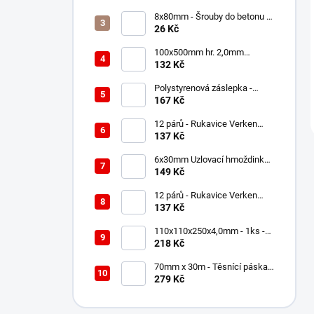
8x80mm - Šrouby do betonu s
6HR hlavou
26 Kč
100x500mm hr. 2,0mm
Spojovací deska - plotna -
132 Kč
děrovaná, PP17
Polystyrenová záslepka -
zátka grafit 100 ks - EPS Plus
167 Kč
67mm
12 párů - Rukavice Verken
onyx RedLatex- velikost 9/L
137 Kč
6x30mm Uzlovací hmoždinky -
200ks
149 Kč
12 párů - Rukavice Verken
onyx RedLatex- velikost 10/XL
137 Kč
110x110x250x4,0mm - 1ks -
Kotevní patka/noha pilíře -
218 Kč
nastavitelná s volnou deskou
70mm x 30m - Těsnící páska -
Jednostranná PUR
279 Kč