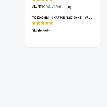
Skvělí TORX. Vážně odolný.
TX 6X60MM - 1 KARTON (12X100 KS) - VRUTY DO DŘEVA S TALÍŘOVOU HLAVOU, WKCP
Skvělé vruty.