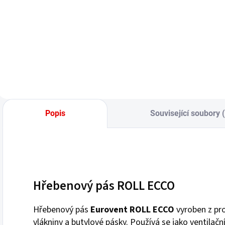
cena:
cena:
Do košíku
Do košíku
Popis
Související soubory 
Hřebenový pás ROLL ECCO
Hřebenový pás
Eurovent ROLL ECCO
vyroben z pro
vlákniny a butylové pásky. Používá se jako ventilačn