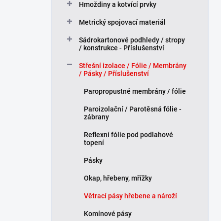
Hmoždiny a kotvící prvky
p
a
Metrický spojovací materiál
n
Sádrokartonové podhledy / stropy
e
/ konstrukce - Příslušenství
l
Střešní izolace / Fólie / Membrány
/ Pásky / Příslušenství
Paropropustné membrány / fólie
Paroizolační / Parotěsná fólie -
zábrany
Reflexní fólie pod podlahové
topení
Pásky
Okap, hřebeny, mřížky
Větrací pásy hřebene a nároží
Komínové pásy