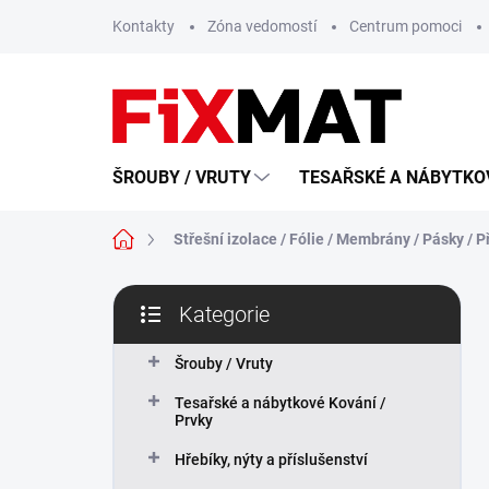
Přejít
Kontakty
Zóna vedomostí
Centrum pomoci
na
obsah
ŠROUBY / VRUTY
TESAŘSKÉ A NÁBYTKOV
Domů
Střešní izolace / Fólie / Membrány / Pásky / P
P
Kategorie
o
Přeskočit
s
kategorie
t
Šrouby / Vruty
r
Tesařské a nábytkové Kování /
a
Prvky
n
n
Hřebíky, nýty a příslušenství
í