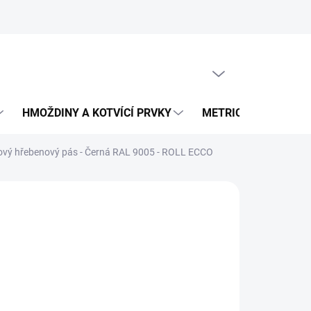
PRÁZDNÝ KOŠÍK
NÁKUPNÍ
KOŠÍK
HMOŽDINY A KOTVÍCÍ PRVKY
METRICKÝ SPOJOVA
kový hřebenový pás - Černá RAL 9005 - ROLL ECCO
02 Kč
 Kč bez DPH
ná
Kč / 1 ks
:
LADEM
EME DORUČIT