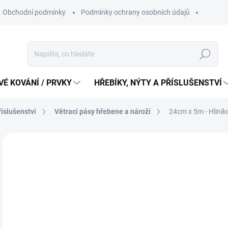
Obchodní podmínky
Podmínky ochrany osobních údajů
Hledat
É KOVÁNÍ / PRVKY
HŘEBÍKY, NÝTY A PŘÍSLUŠENSTVÍ
říslušenství
Větrací pásy hřebene a nároží
24cm x 5m - Hliní
2
164
Měr
202 
cena
SK
MŮŽ
DO: