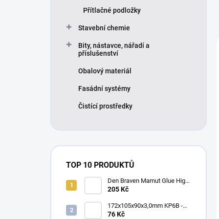
Přítlačné podložky
Stavební chemie
Bity, nástavce, nářadí a
příslušenství
Obalový materiál
Fasádní systémy
Čistící prostředky
TOP 10 PRODUKTŮ
Den Braven Mamut Glue High
Tack 290 ml bílý
205 Kč
172x105x90x3,0mm KP6B -
Úhelník s prolisem
76 Kč