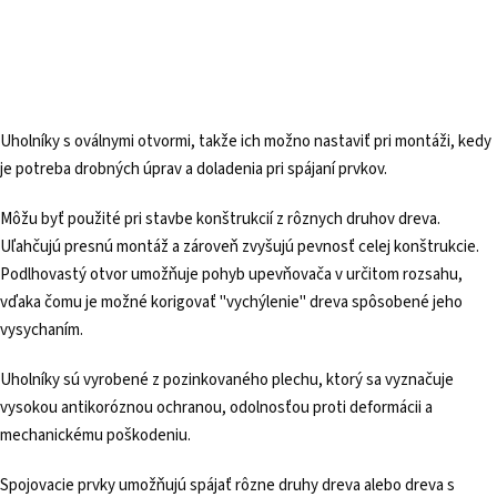
Uholníky s oválnymi otvormi, takže ich možno nastaviť pri montáži, kedy
je potreba drobných úprav a doladenia pri spájaní prvkov.
Môžu byť použité pri stavbe konštrukcií z rôznych druhov dreva.
Uľahčujú presnú montáž a zároveň zvyšujú pevnosť celej konštrukcie.
Podlhovastý otvor umožňuje pohyb upevňovača v určitom rozsahu,
vďaka čomu je možné korigovať "vychýlenie" dreva spôsobené jeho
vysychaním.
Uholníky sú vyrobené z pozinkovaného plechu, ktorý sa vyznačuje
vysokou antikoróznou ochranou, odolnosťou proti deformácii a
mechanickému poškodeniu.
Spojovacie prvky umožňujú spájať rôzne druhy dreva alebo dreva s