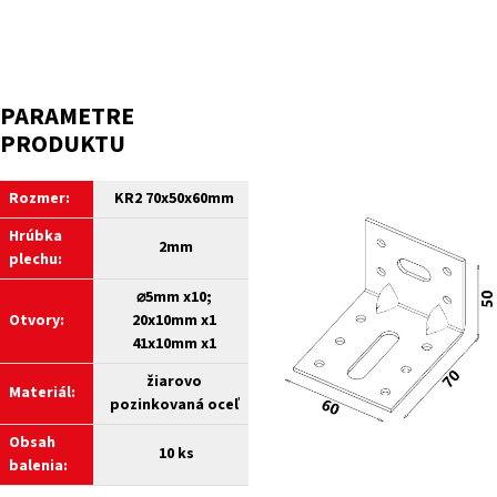
PARAMETRE
PRODUKTU
Rozmer:
KR2 70x50x60mm
Hrúbka
2mm
plechu:
⌀5mm x10
;
Otvory:
20x10mm x1
41x10mm
x1
žiarovo
Materiál:
pozinkovaná oceľ
Obsah
10 ks
balenia: