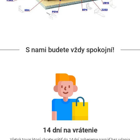
S nami budete vždy spokojní!
14 dní na vrátenie
Všetok tovar ktorý chcete vrátiť do 14 dní zoberieme naspäť bez udania