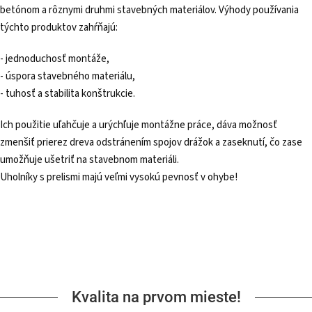
betónom a rôznymi druhmi stavebných materiálov. Výhody používania
týchto produktov zahŕňajú:
- jednoduchosť montáže,
- úspora stavebného materiálu,
- tuhosť a stabilita konštrukcie.
Ich použitie uľahčuje a urýchľuje montážne práce, dáva možnosť
zmenšiť prierez dreva odstránením spojov drážok a zaseknutí, čo zase
umožňuje ušetriť na stavebnom materiáli.
Uholníky s prelismi majú veľmi vysokú pevnosť v ohybe!
Kvalita na prvom mieste!