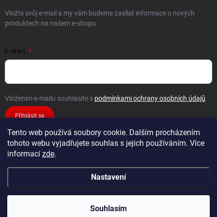
Vložte svůj e-mail a my vám budeme zasílat informace o nových
produktech na našem e-shopu.
E-MAIL
Vložením e-mailu souhlasíte s
podmínkami ochrany osobních údajů
Přihlásit se
Tento web používá soubory cookie. Dalším procházením
tohoto webu vyjadřujete souhlas s jejich používáním. Více
informací
zde
.
Nastavení
Copyright 2026
FiXMAT
. Všechna práva vyhrazena.
Souhlasím