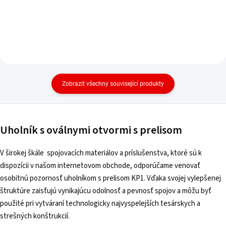
Zobrazit všechny související produkty
Uholník s oválnymi otvormi s prelisom
V širokej škále spojovacích materiálov a príslušenstva, ktoré sú k
dispozícii v našom internetovom obchode, odporúčame venovať
osobitnú pozornosť uholníkom s prelisom KP1. Vďaka svojej vylepšenej
štruktúre zaisťujú vynikajúcu odolnosť a pevnosť spojov a môžu byť
použité pri vytváraní technologicky najvyspelejších tesárskych a
strešných konštrukcií.