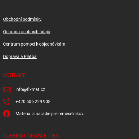
a
t
í
Obchodní podmínky
Ochrana osobních údajů
Centrum pomoci k objednávkám
Doprava a Platba
KONTAKT
info
@
fixmat.cz
+420 606 229 908
Materiál a náradie pre remeselníkov.
ODEBÍRAT NEWSLETTER