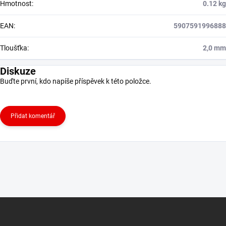
Hmotnost
:
0.12 kg
EAN
:
5907591996888
Tloušťka
:
2,0 mm
Diskuze
Buďte první, kdo napíše příspěvek k této položce.
Přidat komentář
Z
á
p