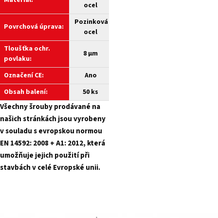
Materiál:
ocel
Pozinková
Povrchová úprava:
ocel
Tloušťka ochr.
8 µm
povlaku:
Označení CE:
Ano
Obsah balení:
50 ks
Všechny šrouby prodávané na
našich stránkách jsou vyrobeny
v souladu s evropskou normou
EN 14592: 2008 + A1: 2012, která
umožňuje jejich použití při
stavbách v celé Evropské unii.