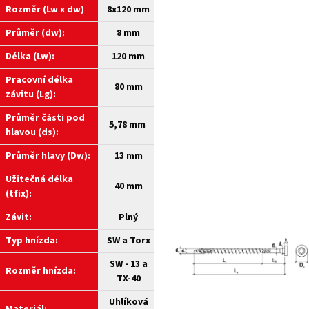
Rozměr (Lw x dw)
8x120 mm
Průměr (dw):
8 mm
Délka (Lw):
120 mm
Pracovní délka
80 mm
závitu (Lg):
Průměr části pod
5,78 mm
hlavou (ds):
Průměr hlavy (Dw):
13 mm
Užitečná délka
40 mm
(tfix):
Závit:
Plný
Typ hnízda:
SW a
Torx
SW - 13 a
Rozměr hnízda:
TX-40
Uhlíková