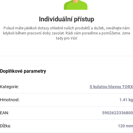
Individuální přístup
Pokud máte jakékoli dotazy ohledně našich produktů a služeb, neváhejte nám
kdykoli během pracovní doby zavolat. Rádi vám poradíme a pomůžeme. Jsme
tady pro Vás!
Doplňkové parametry
Kategorie
:
S kulatou hlavou TORX
Hmotnost
:
1.41 kg
EAN
:
5902622336800
Dĺžka
:
120 mm