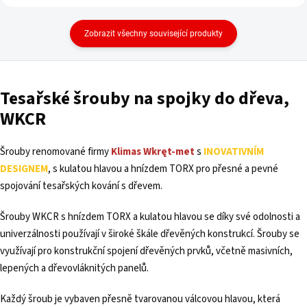
Zobrazit všechny související produkty
Tesařské šrouby na spojky do dřeva,
WKCR
Šrouby renomované firmy
Klimas Wkręt-met
s
INOVATIVNÍM
DESIGNEM
, s kulatou hlavou a hnízdem TORX pro přesné a pevné
spojování tesařských kování s dřevem.
Šrouby WKCR s hnízdem TORX a kulatou hlavou se díky své odolnosti a
univerzálnosti používají v široké škále dřevěných konstrukcí. Šrouby se
využívají pro konstrukční spojení dřevěných prvků, včetně masivních,
lepených a dřevovláknitých panelů.
Každý šroub je vybaven přesně tvarovanou válcovou hlavou, která