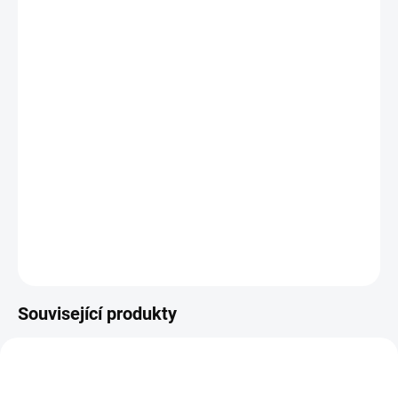
Vruty pro tesařské kování s kulatou hlavou a hnízdem TORX
,
pro
spojování různých dřevěných konstrukcí a dalších prvků
prostřednictvím tesařských kování.
DETAILNÍ INFORMACE
ZEPTAT SE
Související produkty