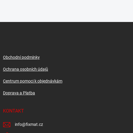
Z
á
p
a
t
í
Obchodní podmínky
Ochrana osobních údajů
Centrum pomoci k objednávkám
Doprava a Platba
KONTAKT
info
@
fixmat.cz