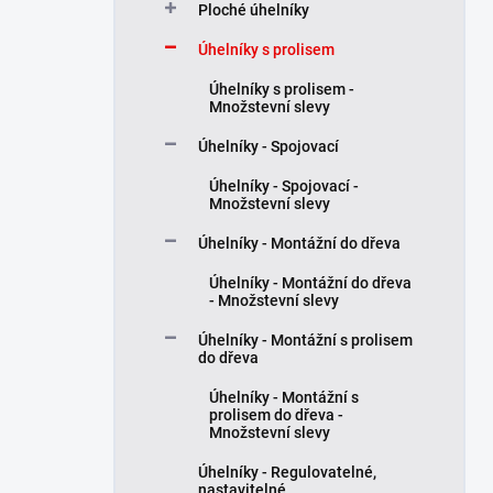
Ploché úhelníky
p
a
Úhelníky s prolisem
n
Úhelníky s prolisem -
e
Množstevní slevy
l
Úhelníky - Spojovací
Úhelníky - Spojovací -
Množstevní slevy
Úhelníky - Montážní do dřeva
Úhelníky - Montážní do dřeva
- Množstevní slevy
Úhelníky - Montážní s prolisem
do dřeva
Úhelníky - Montážní s
prolisem do dřeva -
Množstevní slevy
Úhelníky - Regulovatelné,
nastavitelné