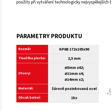
použity při vytváření technologicky nejvyspělejších 
PARAMETRY PRODUKTU
Rozměr
KP6B 172x105x90
Tloušťka plechu:
2,5 mm
⌀5mm x42;
Otvory:
⌀11mm x4;
⌀14mm x2;
Materiál:
žárově pozinkovaná ocel
Obsah balení:
1ks