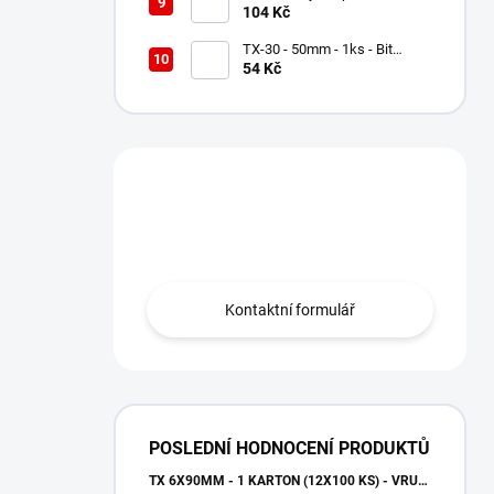
na 1/2" čtyřhran - Milwaukee
104 Kč
Shockwave
TX-30 - 50mm - 1ks - Bit
Milwaukee Shockwave TORX
54 Kč
Máte otázku?
Obraťte se na nás.
Kontaktní formulář
POSLEDNÍ HODNOCENÍ PRODUKTŮ
TX 6X90MM - 1 KARTON (12X100 KS) - VRUTY DO DŘEVA S TALÍŘOVOU HLAVOU, WKCP