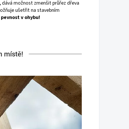
e, dává možnost zmenšit průřez dřeva
ožňuje ušetřit na stavebním
u pevnost v ohybu!
m místě!