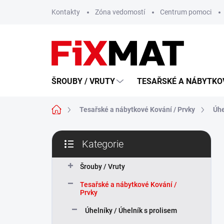
Přejít
Kontakty
Zóna vedomostí
Centrum pomoci
na
obsah
ŠROUBY / VRUTY
TESAŘSKÉ A NÁBYTKOV
Domů
Tesařské a nábytkové Kování / Prvky
Úhe
P
Kategorie
o
Přeskočit
s
kategorie
t
Šrouby / Vruty
r
Tesařské a nábytkové Kování /
a
Prvky
n
n
Úhelníky / Úhelník s prolisem
í