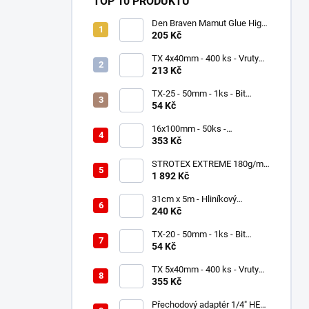
TOP 10 PRODUKTŮ
Den Braven Mamut Glue High
Tack 290 ml bílý
205 Kč
TX 4x40mm - 400 ks - Vruty
do dřeva se zápustnou hlavou,
213 Kč
WKCS
TX-25 - 50mm - 1ks - Bit
Milwaukee Shockwave TORX
54 Kč
16x100mm - 50ks -
Univerzální hmoždinky -
353 Kč
nylonové, KNX
STROTEX EXTREME 180g/m2
- Střešní fólie / membrána
1 892 Kč
(75m2)
31cm x 5m - Hliníkový
hřebenový pás - Černá RAL
240 Kč
9005 - ROLL ECCO
TX-20 - 50mm - 1ks - Bit
Milwaukee Shockwave TORX
54 Kč
TX 5x40mm - 400 ks - Vruty
do dřeva s talířovou hlavou,
355 Kč
WKCP
Přechodový adaptér 1/4" HEX