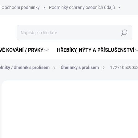
Obchodní podmínky
Podmínky ochrany osobních údajů
Hledat
É KOVÁNÍ / PRVKY
HŘEBÍKY, NÝTY A PŘÍSLUŠENSTVÍ
lníky / Úhelník s prolisem
Úhelníky s prolisem
172x105x90x3,
76
62 
Měr
76 K
cena
SK
MŮŽ
DO: