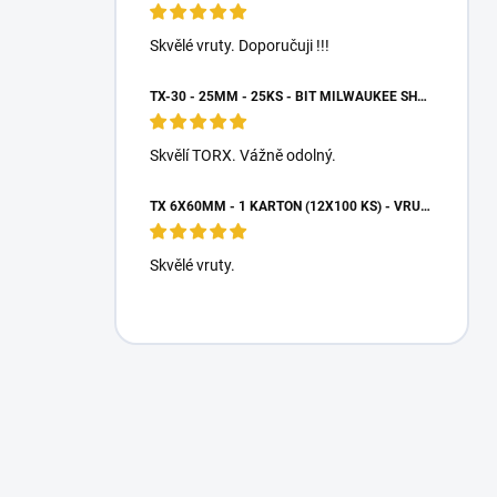
Skvělé vruty. Doporučuji !!!
TX-30 - 25MM - 25KS - BIT MILWAUKEE SHOCKWAVE TORX
Skvělí TORX. Vážně odolný.
TX 6X60MM - 1 KARTON (12X100 KS) - VRUTY DO DŘEVA S TALÍŘOVOU HLAVOU, WKCP
Skvělé vruty.