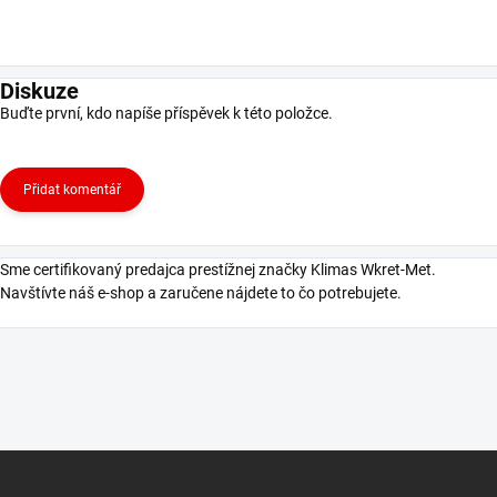
Diskuze
Buďte první, kdo napíše příspěvek k této položce.
Přidat komentář
Sme certifikovaný predajca prestížnej značky Klimas Wkret-Met.
Navštívte náš e-shop a zaručene nájdete to čo potrebujete.
Z
á