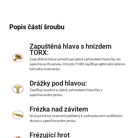
Popis částí šroubu
Zapuštěná hlava s hnízdem
TORX:
Zapuštěná hlava umožnuje úplné zahloubení hlavičky do
upevňovacího prvku. Hnízdo TORX zajišťuje optimální přenos
točivého momentu.
Drážky pod hlavou:
Zajišťují snadné a úplné zahloubení hlavičky v
upevňovaném prvku.
Frézka nad závitem
Snižuje točivý moment potřebný k zašroubování rozšířením
otvoru v upevňovaném prvku.
Frézující hrot