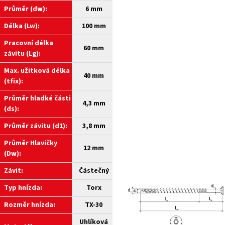
Průměr (dw):
6 mm
Délka (Lw):
100 mm
Pracovní délka
60 mm
závitu (Lg):
Max. užitková délka
40 mm
(tfix):
Průměr hladké části
4,3 mm
(ds):
Průměr závitu (d1):
3,8 mm
Průměr Hlavičky
12 mm
(Dw):
Závit:
Částečný
Typ hnízda:
Torx
Rozměr hnízda:
TX-30
Uhlíková