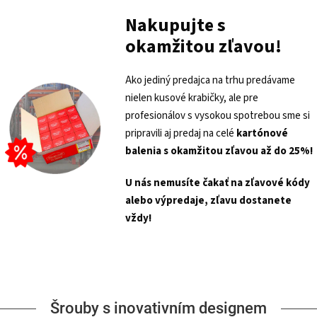
Nakupujte s
okamžitou zľavou!
Ako jediný predajca na trhu predávame
nielen kusové krabičky, ale pre
profesionálov s vysokou spotrebou sme si
pripravili aj predaj na celé
kartónové
balenia s
okamžitou zľavou až do 25%!
U nás nemusíte čakať na zľavové kódy
alebo výpredaje, zľavu dostanete
vždy!
Šrouby s inovativním designem