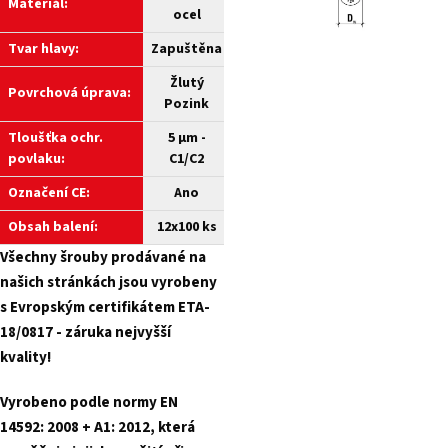
Materiál:
ocel
Tvar hlavy:
Zapuštěna
Žlutý
Povrchová úprava:
Pozink
Tloušťka ochr.
5 µm -
povlaku:
C1/C2
Označení CE:
Ano
Obsah balení:
12x100 ks
Všechny šrouby prodávané na
našich stránkách jsou vyrobeny
s Evropským certifikátem ETA-
18/0817 - záruka nejvyšší
kvality!
Vyrobeno podle normy EN
14592: 2008 + A1: 2012, která