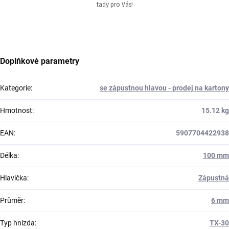
tady pro Vás!
Doplňkové parametry
Kategorie
:
se zápustnou hlavou - prodej na kartony
Hmotnost
:
15.12 kg
EAN
:
5907704422938
Délka
:
100 mm
Hlavička
:
Zápustná
Průměr
:
6 mm
Typ hnízda
:
TX-30