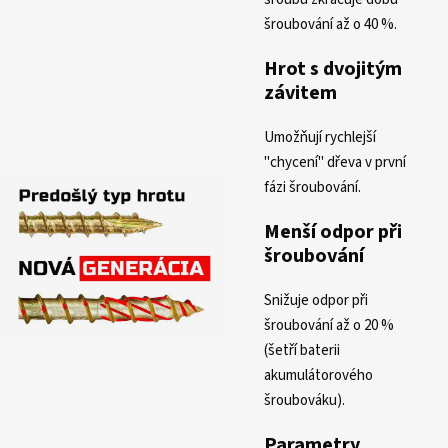
šroubování až o 40 %.
Hrot s dvojitým
závitem
Umožňují rychlejší
"chycení" dřeva v první
fázi šroubování.
Menší odpor při
šroubování
Snižuje odpor při
šroubování až o 20 %
(šetří baterii
akumulátorového
šroubováku).
Parametry