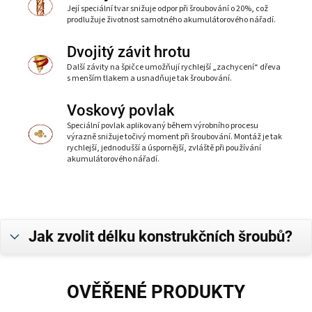
Její speciální tvar snižuje odpor při šroubování o 20%, což
prodlužuje životnost samotného akumulátorového nářadí.
Dvojitý závit hrotu
Další závity na špičce umožňují rychlejší „zachycení“ dřeva
s menším tlakem a usnadňuje tak šroubování.
Voskový povlak
Speciální povlak aplikovaný během výrobního procesu
výrazně snižuje točivý moment při šroubování. Montáž je tak
rychlejší, jednodušší a úspornější, zvláště při používání
akumulátorového nářadí.
Jak zvolit délku konstrukčních šroubů?
OVĚŘENÉ PRODUKTY