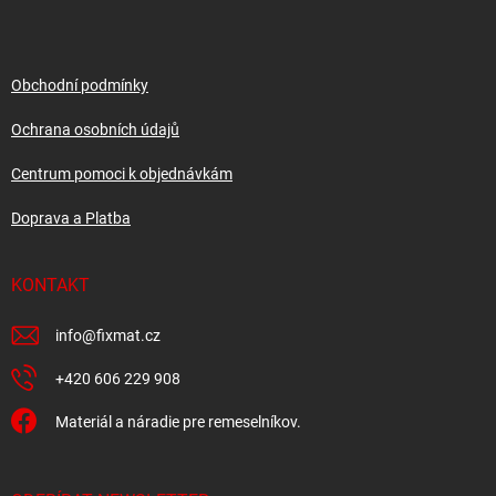
p
a
t
í
Obchodní podmínky
Ochrana osobních údajů
Centrum pomoci k objednávkám
Doprava a Platba
KONTAKT
info
@
fixmat.cz
+420 606 229 908
Materiál a náradie pre remeselníkov.