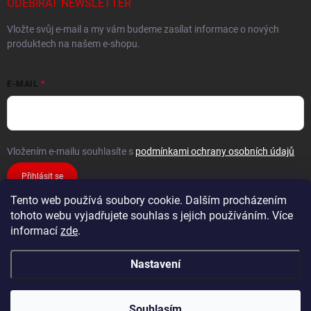
ODEBÍRAT NEWSLETTER
Vložte svůj e-mail a my vám budeme zasílat informace o nových
produktech na našem e-shopu.
E-MAIL
Vložením e-mailu souhlasíte s
podmínkami ochrany osobních údajů
Přihlásit se
Tento web používá soubory cookie. Dalším procházením
tohoto webu vyjadřujete souhlas s jejich používáním. Více
informací
zde
.
Nastavení
Copyright 2026
FiXMAT
. Všechna práva vyhrazena.
Souhlasím