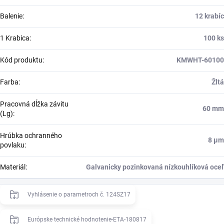
Balenie
:
12 krabíc
1 Krabica
:
100 ks
Kód produktu
:
KMWHT-60100
Farba
:
Žltá
Pracovná dĺžka závitu
60 mm
(Lg)
:
Hrúbka ochranného
8 μm
povlaku
:
Materiál
:
Galvanicky pozinkovaná nízkouhlíková oceľ
Vyhlásenie o parametroch č. 124SZ17
Európske technické hodnotenie-ETA-180817