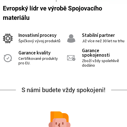
Evropský lídr ve výrobě Spojovacího
materiálu
Inovativní procesy
Stabilní partner
Špičkový vývoj produktů
Již více než 30 let na trhu
Garance
Garance kvality
spokojenosti
Certifikované produkty
Zboží vždy spolehlivě
pro EU.
dodáno
S námi budete vždy spokojeni!