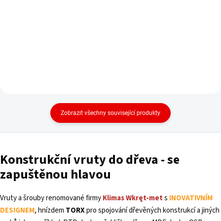
Do košíku
Zobrazit všechny související produkty
Konstrukční
vruty
do dřeva - se
zapuštěnou hlavou
Vruty a šrouby renomované firmy
Klimas Wkręt-met
s
INOVATIVNÍM
DESIGNEM
, hnízdem
TORX
pro spojování dřevěných konstrukcí a jiných