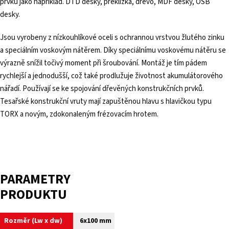
prvků jako například. DTD desky, překližka, dřevo, MDF desky, OSB
desky.
Jsou vyrobeny z nízkouhlíkové oceli s ochrannou vrstvou žlutého zinku
a speciálním voskovým nátěrem. Díky speciálnímu voskovému nátěru se
výrazně snížil točivý moment při šroubování. Montáž je tím pádem
rychlejší a jednodušší, což také prodlužuje životnost akumulátorového
nářadí. Používají se ke spojování dřevěných konstrukčních prvků.
Tesařské konstrukční vruty mají zapuštěnou hlavu s hlavičkou typu
TORX a novým, zdokonaleným frézovacím hrotem.
PARAMETRY
PRODUKTU
Rozměr (Lw x dw)
6x100 mm