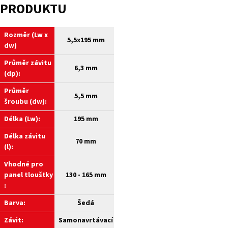
PRODUKTU
Rozměr (Lw x
5,5x195 mm
dw)
Průměr závitu
6,3 mm
(dp):
Průměr
5,5 mm
šroubu (dw):
Délka (Lw):
195 mm
Délka závitu
70 mm
(l):
Vhodné pro
panel tloušťky
130 - 165 mm
:
Barva:
Šedá
Závit:
Samonavrtávací