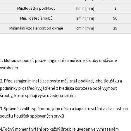
Min.tloušťka podkladu
hmin [mm]
2
Min. rozteč šroubů
smin [mm]
50
Minimální vzdálenost od okraje
cmin [mm]
25
1. Mohou se použít pouze originální samořezné šrouby dodávané
výrobcem
2. Před zahájením instalace byste měli znát podklad, jeho tloušťku a
podmínky prostředí (vyjádřené z hlediska koroze) a poté vyjmout
šrouby, které splňují výše uvedená kritéria.
3. Správně zvolit typ šroubu, jeho délku a kapacitu vrtání v závislosti na
součtu tloušťek spojovaných prvků
4.Točivý moment vrtání pro každý šroub je uveden ve vyhrazeném