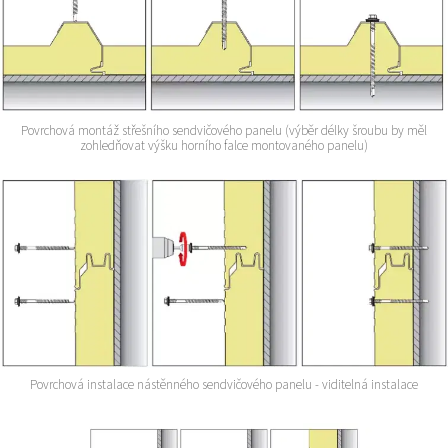
Povrchová montáž střešního sendvičového panelu (výběr délky šroubu by měl
zohledňovat výšku horního falce montovaného panelu)
Povrchová instalace nástěnného sendvičového panelu - viditelná instalace