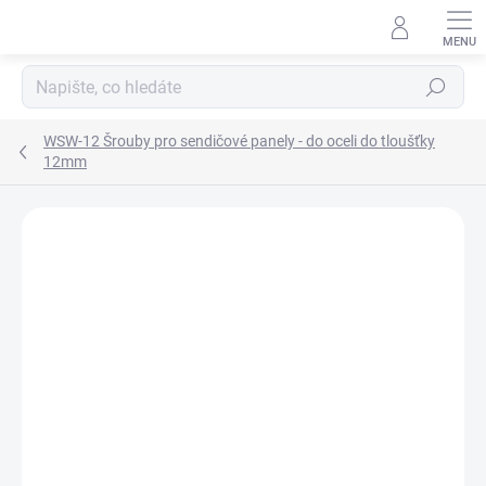
Přejít
na
obsah
Hledat
WSW-12 Šrouby pro sendičové panely - do oceli do tloušťky
12mm