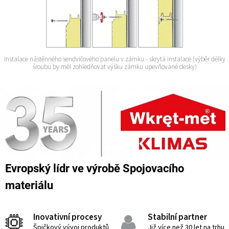
Instalace nástěnného sendvičového panelu v zámku - skrytá instalace (výběr délky
šroubu by měl zohledňovat výšku zámku upevňované desky)
Evropský lídr ve výrobě Spojovacího
materiálu
Inovativní procesy
Stabilní partner
Špičkový vývoj produktů
Již více než 30 let na trhu