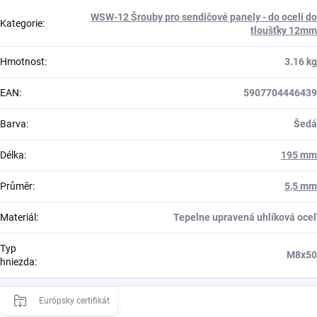
WSW-12 Šrouby pro sendičové panely - do oceli do
Kategorie
:
tloušťky 12mm
Hmotnost
:
3.16 kg
EAN
:
5907704446439
Barva
:
Šedá
Délka
:
195 mm
Průměr
:
5,5 mm
Materiál
:
Tepelne upravená uhlíková oceľ
Typ
M8x50
hniezda
:
Európsky certifikát