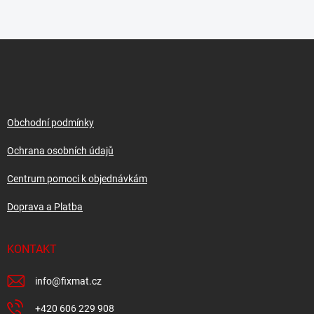
Z
á
p
a
t
í
Obchodní podmínky
Ochrana osobních údajů
Centrum pomoci k objednávkám
Doprava a Platba
KONTAKT
info
@
fixmat.cz
+420 606 229 908