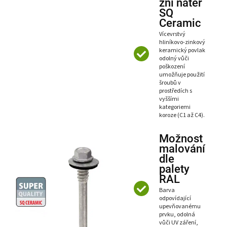
zní nátěr
SQ
Ceramic
Vícevrstvý
hliníkovo-zinkový
keramický povlak
odolný vůči
poškození
umožňuje použití
šroubů v
prostředích s
vyššími
kategoriemi
koroze (C1 až C4).
Možnost
malování
dle
palety
RAL
Barva
odpovídající
upevňovanému
prvku, odolná
vůči UV záření,