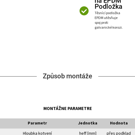
ná EPDM
Podložka
Těsnící podložka
EPDM utěsňuje
spoj proti
galvanické korozi.
Způsob montáže
MONTÁŽNE PARAMETRE
Parametr
Jednotka
Hodnota
Hloubka kotvení
heff [mm]
přes podklad