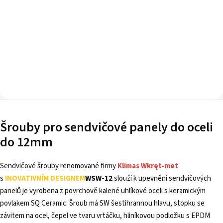
Do košíku
Šrouby pro sendvičové panely do oceli
do 12mm
Sendvičové šrouby renomované firmy
Klimas Wkręt-met
s
INOVATIVNÍM DESIGNEM
WSW-12
slouží k upevnění sendvičových
panelů je vyrobena z povrchově kalené uhlíkové oceli s keramickým
povlakem SQ Ceramic. Šroub má SW šestihrannou hlavu, stopku se
závitem na ocel, čepel ve tvaru vrtáčku, hliníkovou podložku s EPDM