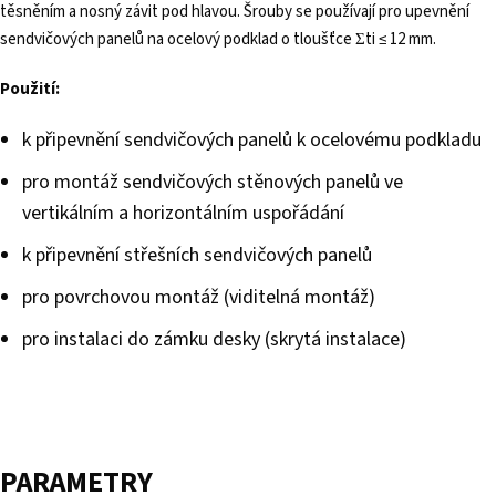
těsněním a nosný závit pod hlavou. Šrouby se používají pro upevnění
sendvičových panelů na ocelový podklad o tloušťce Ʃti ≤ 12 mm.
Použití:
k připevnění sendvičových panelů k ocelovému podkladu
pro montáž sendvičových stěnových panelů ve
vertikálním a horizontálním uspořádání
k připevnění střešních sendvičových panelů
pro povrchovou montáž (viditelná montáž)
pro instalaci do zámku desky (skrytá instalace)
PARAMETRY