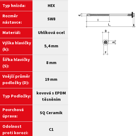
Typ hnízda:
HEX
Rozměr
SW8
nástavce:
Materiál:
Uhlíková ocel
Výška hlavičky
5,4 mm
(k):
Šířka hlavičky
8 mm
(S):
Vnější průměr
19 mm
podložky (D):
kovová s EPDM
Typ Podložky:
těsněním
Povrchová
SQ Ceramik
úprava:
Odolnost
C1
proti korozi: