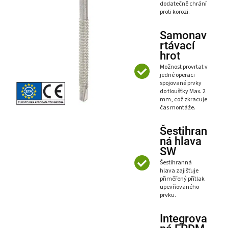
dodatečně chrání
proti korozi.
Samonav
rtávací
hrot
Možnost provrtat v
jedné operaci
spojované prvky
do tloušťky Max. 2
mm, což zkracuje
čas montáže.
Šestihran
ná hlava
SW
Šestihranná
hlava zajišťuje
přiměřený přítlak
upevňovaného
prvku.
Integrova