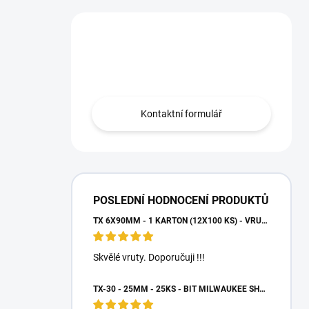
Máte otázku?
Obraťte se na nás.
Kontaktní formulář
POSLEDNÍ HODNOCENÍ PRODUKTŮ
TX 6X90MM - 1 KARTON (12X100 KS) - VRUTY DO DŘEVA S TALÍŘOVOU HLAVOU, WKCP
Skvělé vruty. Doporučuji !!!
TX-30 - 25MM - 25KS - BIT MILWAUKEE SHOCKWAVE TORX