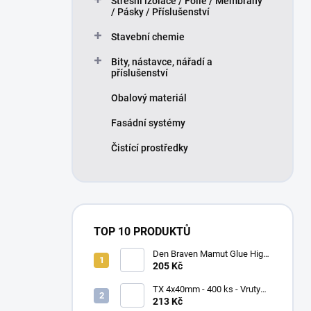
Střešní izolace / Fólie / Membrány
/ Pásky / Příslušenství
Stavební chemie
Bity, nástavce, nářadí a
příslušenství
Obalový materiál
Fasádní systémy
Čistící prostředky
TOP 10 PRODUKTŮ
Den Braven Mamut Glue High
Tack 290 ml bílý
205 Kč
TX 4x40mm - 400 ks - Vruty
do dřeva se zápustnou hlavou,
213 Kč