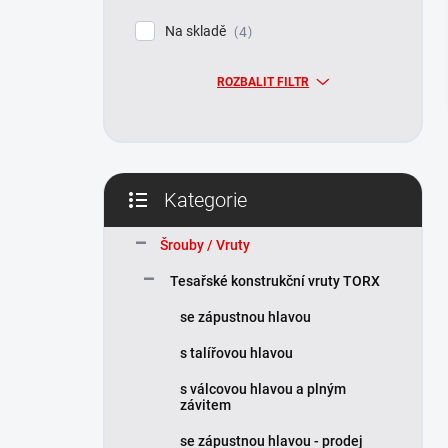
p
Na skladě
4
a
n
ROZBALIT FILTR
e
l
Kategorie
Přeskočit
kategorie
Šrouby / Vruty
Tesařské konstrukční vruty TORX
se zápustnou hlavou
s talířovou hlavou
s válcovou hlavou a plným
závitem
se zápustnou hlavou - prodej