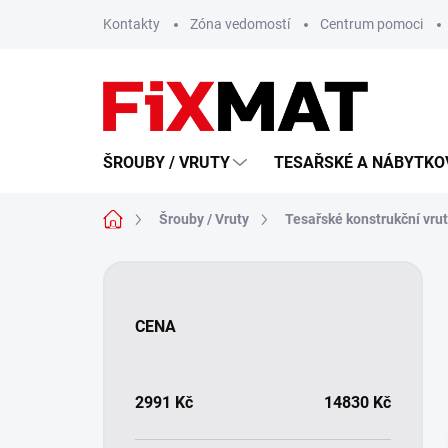
Přejít
Kontakty
Zóna vedomostí
Centrum pomoci
na
obsah
ŠROUBY / VRUTY
TESAŘSKÉ A NÁBYTKOV
Domů
Šrouby / Vruty
Tesařské konstrukční vru
P
o
s
CENA
t
r
a
n
2991
Kč
14830
Kč
n
í