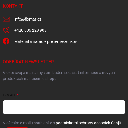
KONTAKT
info
@
fixmat.cz
+420 606 229 908
Materiál a náradie pre remeselníkov.
ODEBÍRAT NEWSLETTER
Vložte svůj e-mail a my vám budeme zasílat informace o nových
produktech na našem e-shopu.
E-MAIL
Vložením e-mailu souhlasíte s
podmínkami ochrany osobních údajů