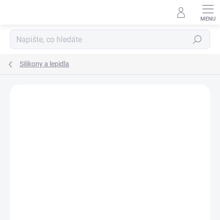
Přejít
na
obsah
Hledat
Silikony a lepidla