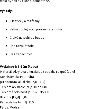
malo byť ak sú čisté a odmastené.
Výhody:
Elastický a rozťažný
Veľmi odolný voči procesu starnutia
Citlivý na pohyby budov
Bez rozpúštadiel
Bez zápachový
Výdajnosť: 8-10m (tuba)
Materiál: Akrylová emulzia bez obsahu rozpúšťadiel
Konzistencia: Pastovitá
pH hodnota: alkalická (7,8 – 8,2)
Teplota aplikácie [°C]: -10 až +40
Teplotná odolnosť [°C]: -20 do + 80
Hustota [kg/l]: 1,02
Kapacita karty [ml]: 310
Farba: Modrá