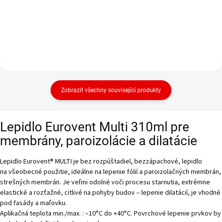
Zobrazit všechny související produkty
Lepidlo Eurovent Multi 310ml pre
membrány, paroizolácie a dilatácie
Lepidlo Eurovent® MULTI je bez rozpúštadiel, bezzápachové, lepidlo
na všeobecné použitie, ideálne na lepenie fólií a paroizolačných membrán,
strešných membrán. Je veľmi odolné voči procesu starnutia, extrémne
elastické a rozťažné, citlivé na pohyby budov – lepenie dilatácií, je vhodné
pod fasády a maľovku.
Aplikačná teplota min./max. : –10°C do +40°C. Povrchové lepenie prvkov by