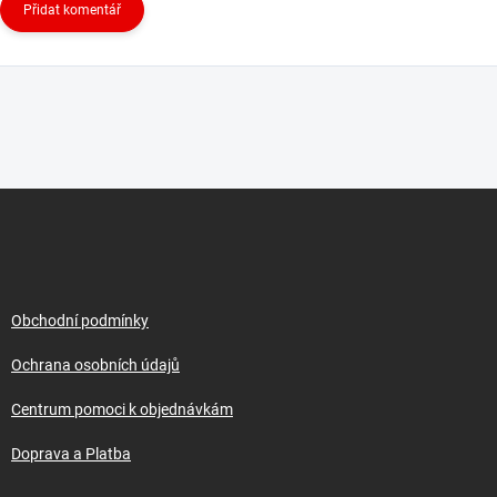
Přidat komentář
Z
á
p
a
t
í
Obchodní podmínky
Ochrana osobních údajů
Centrum pomoci k objednávkám
Doprava a Platba