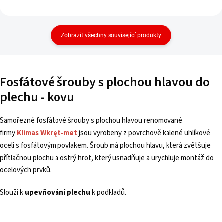
Zobrazit všechny související produkty
Fosfátové šrouby s plochou hlavou do
plechu - kovu
Samořezné fosfátové šrouby s plochou hlavou renomované
firmy
Klimas Wkręt-met
jsou vyrobeny z povrchově kalené uhlíkové
oceli s fosfátovým povlakem. Šroub má plochou hlavu, která zvětšuje
přítlačnou plochu a ostrý hrot, který usnadňuje a urychluje montáž do
ocelových prvků.
Slouží k
upevňování plechu
k podkladů.