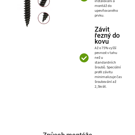
instalování a
montáž do
upevňovaného
prvku.
Závit
řezný do
kovu
Až o 75% vyšší
pevnost v tahu
než u
standardních
šroubů. Speciální
profil závitu
minimalizuje čas
šroubování až
2,5krát.