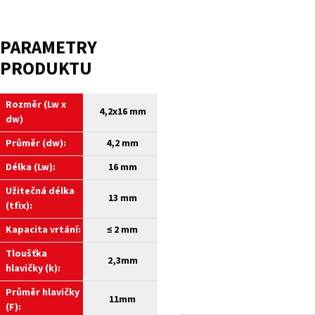
PARAMETRY
PRODUKTU
Rozměr (Lw x
4,2x16 mm
dw)
Průměr (dw):
4,2 mm
Délka (Lw):
16 mm
Užitečná délka
13 mm
(tfix):
Kapacita vrtání:
≤
2 mm
Tloušťka
2,3mm
hlavičky (k):
Průměr hlavičky
11mm
(F):