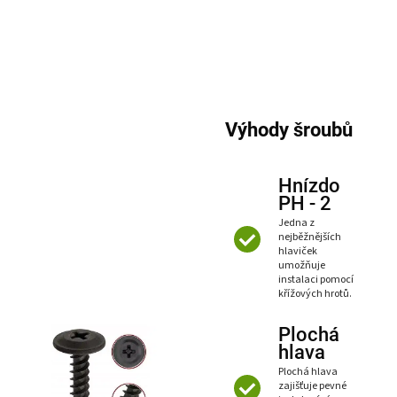
Výhody šroubů
Hnízdo
PH - 2
Jedna z
nejběžnějších
hlaviček
umožňuje
instalaci pomocí
křížových hrotů.
Plochá
hlava
Plochá hlava
zajišťuje pevné