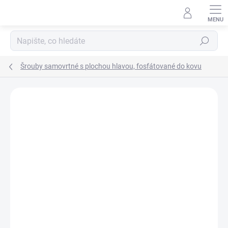
Přejít
na
obsah
Hledat
Šrouby samovrtné s plochou hlavou, fosfátované do kovu