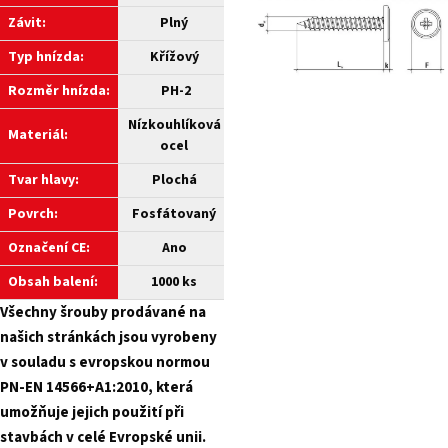
Závit:
Plný
Typ hnízda:
Křížový
Rozměr hnízda:
PH-2
Nízkouhlíková
Materiál:
ocel
Tvar hlavy:
Plochá
Povrch:
Fosfátovaný
Označení CE:
Ano
Obsah balení:
1000 ks
Všechny šrouby prodávané na
našich stránkách jsou vyrobeny
v souladu s evropskou normou
PN-EN 14566+A1:2010, která
umožňuje jejich použití při
stavbách v celé Evropské unii.