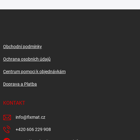
Z
á
p
a
t
í
Obchodní podmínky
Ochrana osobních údajů
Centrum pomoci k objednávkám
Doprava a Platba
KONTAKT
info
@
fixmat.cz
+420 606 229 908