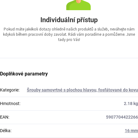
Individuální přístup
Pokud máte jakékoli dotazy ohledně našich produktů a služeb, neváhejte nám
kdykoli během pracovní doby zavolat. Rádi vám poradíme a pomůžeme. Jsme
tady pro Vás!
Doplňkové parametry
Kategorie
:
Šrouby samovrtné s plochou hlavou, fosfátované do kovu
Hmotnost
:
2.18 kg
EAN
:
5907704422266
Délka
:
16 mm