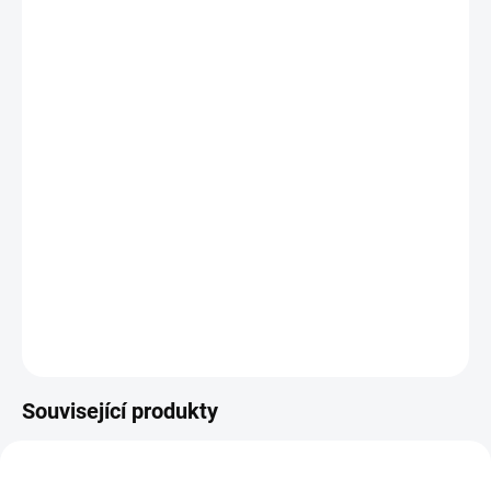
Samořezné / samovrtné šrouby, vruty do železa, plechu,
kovu
pro montáž plechů.
DETAILNÍ INFORMACE
ZEPTAT SE
Související produkty