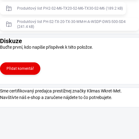
Produktový list PH2-S2-M6-TX20-S2-M6-TX30-S2-M6 (189.2 kB)
Produktový list PH-S2-TX-20-TX-30-WM-H-A-WSDP-DWS-500-SD4
(241.4 kB)
Diskuze
Buďte první, kdo napíše příspěvek k této položce.
Přidat komentář
Sme certifikovaný predajca prestížnej značky Klimas Wkret-Met.
Navštívte náš e-shop a zaručene nájdete to čo potrebujete.