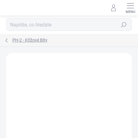
Přejít
na
obsah
Hledat
PH-2 - Křížové Bity