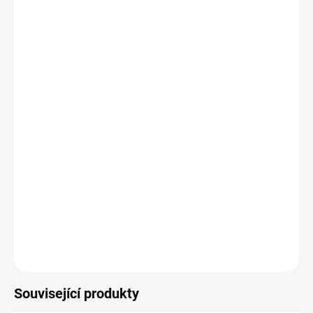
−
+
Přidat do košíku
PH-2 250mm Nástavec - Bit
pro opakované použití do
aku šroubováku nebo elektrické vrtačky.
DETAILNÍ INFORMACE
ZEPTAT SE
Související produkty