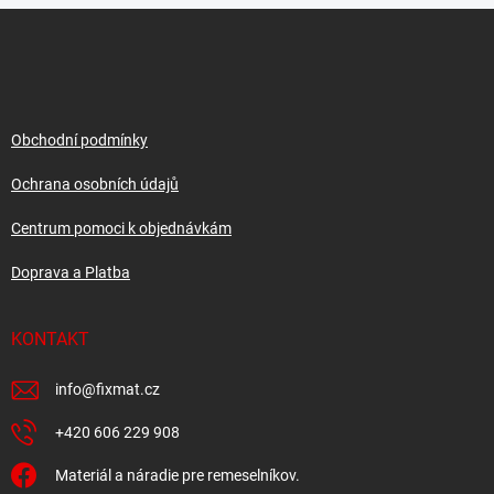
Z
á
p
a
t
í
Obchodní podmínky
Ochrana osobních údajů
Centrum pomoci k objednávkám
Doprava a Platba
KONTAKT
info
@
fixmat.cz
+420 606 229 908
Materiál a náradie pre remeselníkov.