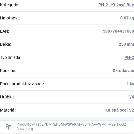
Kategorie
:
PH-2 - Křížové Bity
Hmotnost
:
0.07 kg
EAN
:
5907704431688
Délka
:
250 mm
Typ hnízda
:
PH-2
Použitie
:
Skrutkovač
Počet produktov v sade
:
1 ks
Hrúbka
:
1/4
Materiál
:
Kalená oceľ S2
Produktový list EPDMPEPDM-WSW-KAP-SD4HA-A-WM-PH-S2-TX-S2
(145.7 kB)