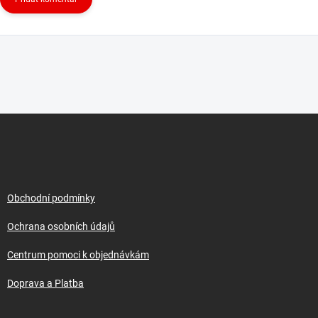
Z
á
p
a
t
í
Obchodní podmínky
Ochrana osobních údajů
Centrum pomoci k objednávkám
Doprava a Platba