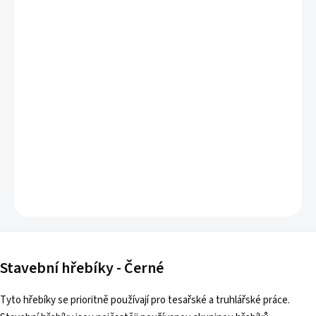
Stavební hřebíky
používané ke spojování dřevěných
konstrukcí.
DETAILNÍ INFORMACE
ZEPTAT SE
Stavební hřebíky - Černé
Tyto hřebíky se prioritně používají pro tesařské a truhlářské práce.