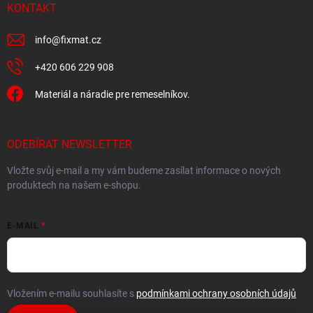
KONTAKT
info
@
fixmat.cz
+420 606 229 908
Materiál a náradie pre remeselníkov.
ODEBÍRAT NEWSLETTER
Vložte svůj e-mail a my vám budeme zasílat informace o nových
produktech na našem e-shopu.
E-MAIL
Vložením e-mailu souhlasíte s
podmínkami ochrany osobních údajů