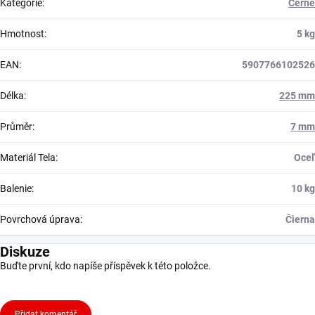
Kategorie
:
Černé
Hmotnost
:
5 kg
EAN
:
5907766102526
Délka
:
225 mm
Průměr
:
7 mm
Materiál Tela
:
Oceľ
Balenie
:
10 kg
Povrchová úprava
:
Čierna
Diskuze
Buďte první, kdo napíše příspěvek k této položce.
Přidat komentář