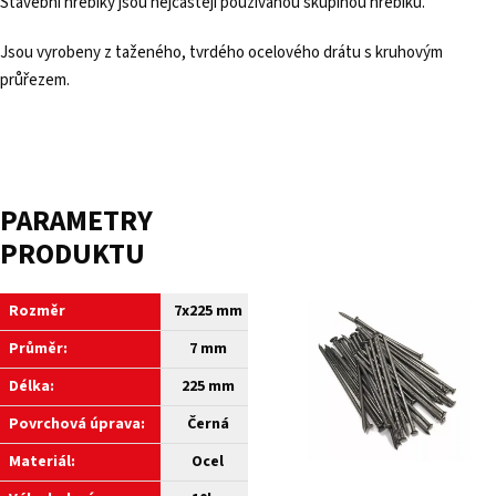
Stavební hřebíky jsou nejčastěji používanou skupinou hřebíků.
Jsou vyrobeny z taženého, tvrdého ocelového drátu s kruhovým
průřezem.
PARAMETRY
PRODUKTU
Rozměr
7x225 mm
Průměr:
7 mm
Délka:
225 mm
Povrchová úprava:
Černá
Materiál:
Ocel