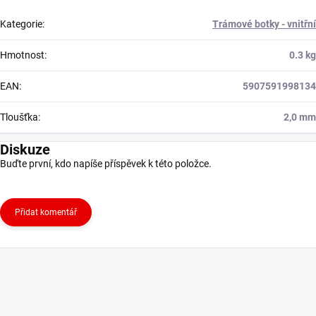
Kategorie
:
Trámové botky - vnitřní
Hmotnost
:
0.3 kg
EAN
:
5907591998134
Tloušťka
:
2,0 mm
Diskuze
Buďte první, kdo napíše příspěvek k této položce.
Přidat komentář