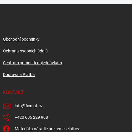
Z
á
p
a
t
í
Obchodní podmínky
Ochrana osobních údajů
Centrum pomoci k objednávkám
Doprava a Platba
KONTAKT
info
@
fixmat.cz
+420 606 229 908
Materiál a náradie pre remeselníkov.