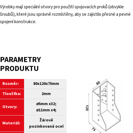
Výrobky mají speciální otvory pro použití spojovacích prvků (obvykle
šroubů), které jsou správně rozmístěny, aby se zajistilo přesné a pevné
spojení konstrukce.
PARAMETRY
PRODUKTU
Rozměr:
80x120x75mm
Tloušťka:
2mm
⌀5mm x32;
Otvory:
⌀11mm x4;
Žárově
Materiál:
pozinkovaná ocel