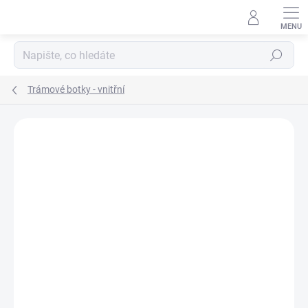
Přejít
na
obsah
Hledat
Trámové botky - vnitřní