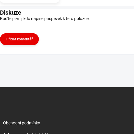
Diskuze
Buďte první, kdo napíše příspěvek k této položce.
Přidat komentář
Z
á
p
a
t
í
Obchodní podmínky