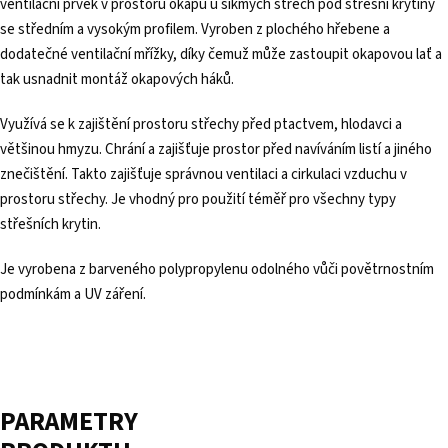
ventilační prvek v prostoru okapu u šikmých střech pod střešní krytiny
se středním a vysokým profilem. Vyroben z plochého hřebene a
dodatečné ventilační mřížky, díky čemuž může zastoupit okapovou lať a
tak usnadnit montáž okapových háků.
Využívá se k zajištění prostoru střechy před ptactvem, hlodavci a
většinou hmyzu. Chrání a zajišťuje prostor před navíváním listí a jiného
znečištění. Takto zajišťuje správnou ventilaci a cirkulaci vzduchu v
prostoru střechy. Je vhodný pro použití téměř pro všechny typy
střešních krytin.
Je vyrobena z barveného polypropylenu odolného vůči povětrnostním
podmínkám a UV záření.
PARAMETRY