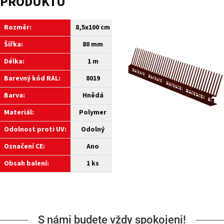
PRODUKTU
Rozměr:
8,5x100 cm
Šířka:
80 mm
Délka:
1 m
Barevný kód RAL:
8019
Barva:
Hnědá
Materiál:
Polymer
Odolnost proti UV:
Odolný
Označení CE:
Ano
Obsah balení:
1 ks
S námi budete vždy spokojeni!