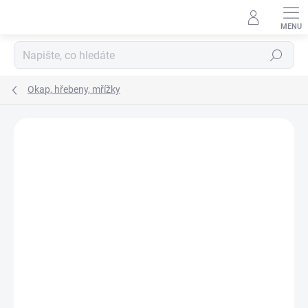
Přejít
na
obsah
Hledat
Okap, hřebeny, mřížky