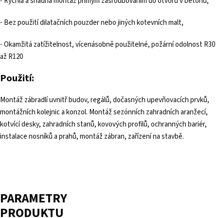
- Rychlá a snadná montáž přímým zašroubováním do otvoru v betonu,
- Bez použití dilatačních pouzder nebo jiných kotevních malt,
- Okamžitá zatížitelnost, vícenásobně použitelné, požární odolnost R30
až R120
Použití:
Montáž zábradlí uvnitř budov, regálů, dočasných upevňovacích prvků,
montážních kolejnic a konzol. Montáž sezónních zahradních aranžecí,
kotvící desky, zahradních stanů, kovových profilů, ochranných bariér,
instalace nosníků a prahů, montáž zábran, zařízení na stavbě.
PARAMETRY
PRODUKTU