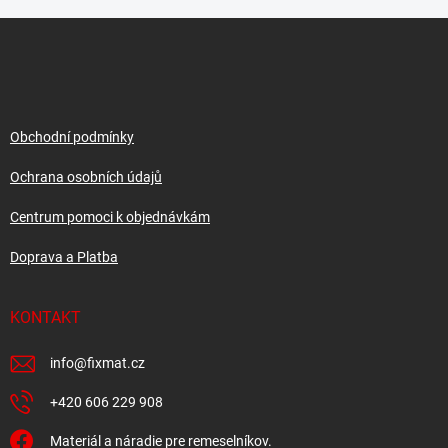
Z
á
p
a
t
í
Obchodní podmínky
Ochrana osobních údajů
Centrum pomoci k objednávkám
Doprava a Platba
KONTAKT
info
@
fixmat.cz
+420 606 229 908
Materiál a náradie pre remeselníkov.