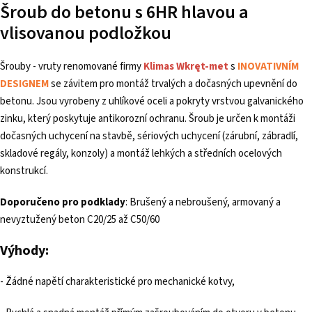
Šroub do betonu s 6HR hlavou a
vlisovanou podložkou
Šrouby - vruty renomované firmy
Klimas Wkręt-met
s
INOVATIVNÍM
DESIGNEM
se závitem pro montáž trvalých a dočasných upevnění do
betonu. Jsou vyrobeny z uhlíkové oceli a pokryty vrstvou galvanického
zinku, který poskytuje antikorozní ochranu. Šroub je určen k montáži
dočasných uchycení na stavbě, sériových uchycení (zárubní, zábradlí,
skladové regály, konzoly) a montáž lehkých a středních ocelových
konstrukcí.
Doporučeno pro podklady
: Brušený a nebroušený, armovaný a
nevyztužený beton C20/25 až C50/60
Výhody:
- Žádné napětí charakteristické pro mechanické kotvy,