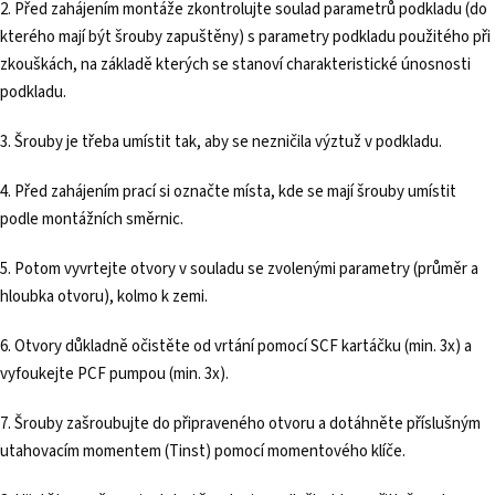
2. Před zahájením montáže zkontrolujte soulad parametrů podkladu (do
kterého mají být šrouby zapuštěny) s parametry podkladu použitého při
zkouškách, na základě kterých se stanoví charakteristické únosnosti
podkladu.
3. Šrouby je třeba umístit tak, aby se nezničila výztuž v podkladu.
4. Před zahájením prací si označte místa, kde se mají šrouby umístit
podle montážních směrnic.
5. Potom vyvrtejte otvory v souladu se zvolenými parametry (průměr a
hloubka otvoru), kolmo k zemi.
6. Otvory důkladně očistěte od vrtání pomocí SCF kartáčku (min. 3x) a
vyfoukejte PCF pumpou (min. 3x).
7. Šrouby zašroubujte do připraveného otvoru a dotáhněte příslušným
utahovacím momentem (Tinst) pomocí momentového klíče.