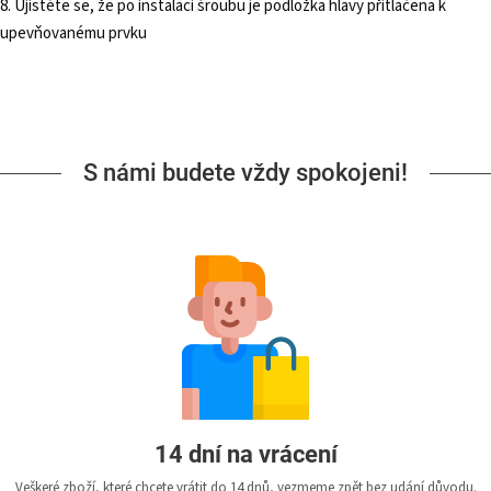
8. Ujistěte se, že po instalaci šroubu je podložka hlavy přitlačena k
upevňovanému prvku
S námi budete vždy spokojeni!
14 dní na vrácení
Veškeré zboží, které chcete vrátit do 14 dnů, vezmeme zpět bez udání důvodu.