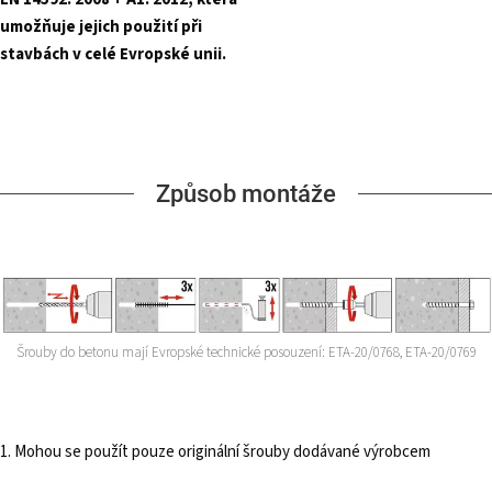
umožňuje jejich použití při
stavbách v celé Evropské unii.
Způsob montáže
Šrouby do betonu mají Evropské technické posouzení: ETA-20/0768, ETA-20/0769
1. Mohou se použít pouze originální šrouby dodávané výrobcem