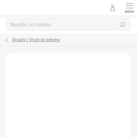
Přejít
na
obsah
Hledat
Šrouby / Vruty do betonu