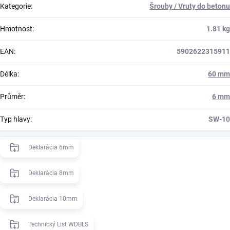
Kategorie
:
Šrouby / Vruty do betonu
Hmotnost
:
1.81 kg
EAN
:
5902622315911
Délka
:
60 mm
Průměr
:
6 mm
Typ hlavy
:
SW-10
Deklarácia 6mm
Deklarácia 8mm
Deklarácia 10mm
Technický List WDBLS