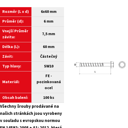
Rozměr (L x d)
6x60 mm
Průměr (d):
6 mm
Vnejší
Průměr
7,5 mm
závitu:
Délka (L):
60 mm
Závit:
Částečný
Typ hlavy:
SW10
FE -
Materiál:
pozinkovaná
ocel
Obsah balení:
100 ks
Všechny šrouby prodávané na
našich stránkách jsou vyrobeny
v souladu s evropskou normou
EN 14592: 2008 + A1: 2012, která