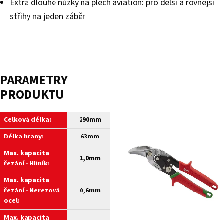
Extra dlouhé nůžky na plech aviation: pro delší a rovnější
střihy na jeden záběr
PARAMETRY
PRODUKTU
Celková délka:
290mm
Délka hrany:
63mm
Max. kapacita
1,0mm
řezání - Hliník:
Max. kapacita
řezání - Nerezová
0,6mm
ocel:
Max. kapacita