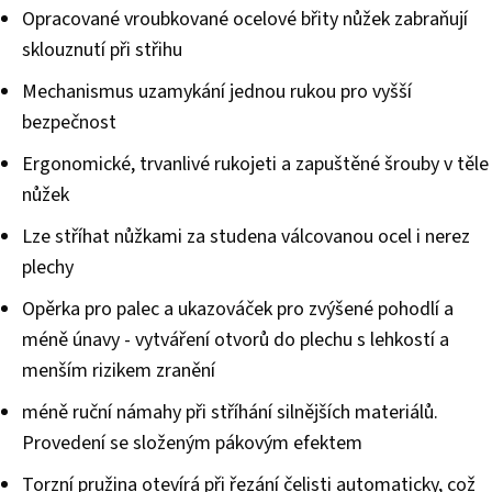
Opracované vroubkované ocelové břity nůžek zabraňují
sklouznutí při střihu
Mechanismus uzamykání jednou rukou pro vyšší
bezpečnost
Ergonomické, trvanlivé rukojeti a zapuštěné šrouby v těle
nůžek
Lze stříhat nůžkami za studena válcovanou ocel i nerez
plechy
Opěrka pro palec a ukazováček pro zvýšené pohodlí a
méně únavy - vytváření otvorů do plechu s lehkostí a
menším rizikem zranění
méně ruční námahy při stříhání silnějších materiálů.
Provedení se složeným pákovým efektem
Torzní pružina otevírá při řezání čelisti automaticky, což