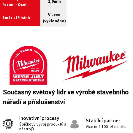
1,0mm
řezání - Ocel:
V Levo
Směr stříhání:
(vykloněno)
Současný světový lídr ve výrobě stavebního
nářadí a příslušenství
Inovativní procesy
Stabilní partner
Špičkový vývoj produktů a
Více než 100 let na trhu
nástrojů