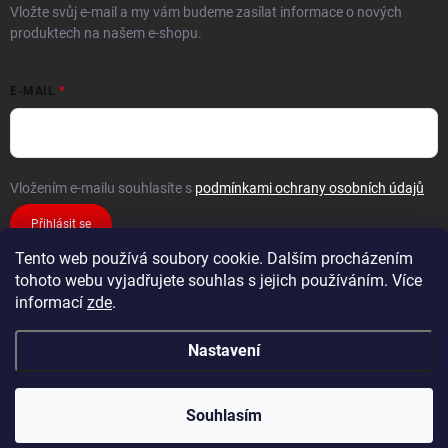
Vložte svůj e-mail a my vám budeme zasílat informace o nových
produktech na našem e-shopu.
E-MAIL
Vložením e-mailu souhlasíte s
podmínkami ochrany osobních údajů
Přihlásit se
Tento web používá soubory cookie. Dalším procházením
tohoto webu vyjadřujete souhlas s jejich používáním. Více
informací
zde
.
Nastavení
Copyright 2026
FiXMAT
. Všechna práva vyhrazena.
Souhlasím
Vytvořil Shoptet Premium