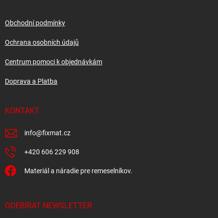
a
t
í
Obchodní podmínky
Ochrana osobních údajů
Centrum pomoci k objednávkám
Doprava a Platba
KONTAKT
info
@
fixmat.cz
+420 606 229 908
Materiál a náradie pre remeselníkov.
ODEBÍRAT NEWSLETTER