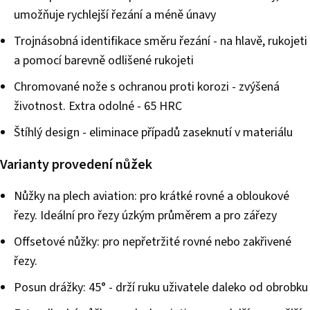
umožňuje rychlejší řezání a méně únavy
Trojnásobná identifikace směru řezání - na hlavě, rukojeti
a pomocí barevně odlišené rukojeti
Chromované nože s ochranou proti korozi - zvýšená
životnost. Extra odolné - 65 HRC
Štíhlý design - eliminace případů zaseknutí v materiálu
Varianty provedení nůžek
Nůžky na plech aviation: pro krátké rovné a obloukové
řezy. Ideální pro řezy úzkým průměrem a pro zářezy
Offsetové nůžky: pro nepřetržité rovné nebo zakřivené
řezy.
Posun drážky: 45° - drží ruku uživatele daleko od obrobku