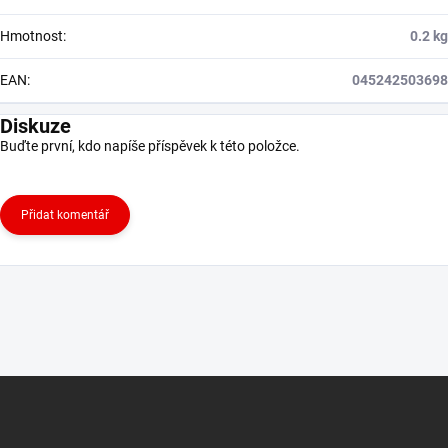
Hmotnost
:
0.2 kg
EAN
:
045242503698
Diskuze
Buďte první, kdo napíše příspěvek k této položce.
Přidat komentář
Z
á
p