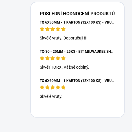
POSLEDNÍ HODNOCENÍ PRODUKTŮ
TX 6X90MM - 1 KARTON (12X100 KS) - VRUTY DO DŘEVA S TALÍŘOVOU HLAVOU, WKCP
Skvělé vruty. Doporučuji !!!
TX-30 - 25MM - 25KS - BIT MILWAUKEE SHOCKWAVE TORX
Skvělí TORX. Vážně odolný.
TX 6X60MM - 1 KARTON (12X100 KS) - VRUTY DO DŘEVA S TALÍŘOVOU HLAVOU, WKCP
Skvělé vruty.