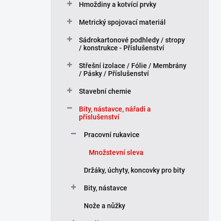
Hmoždiny a kotvící prvky
p
a
Metrický spojovací materiál
n
Sádrokartonové podhledy / stropy
e
/ konstrukce - Příslušenství
l
Střešní izolace / Fólie / Membrány
/ Pásky / Příslušenství
Stavební chemie
Bity, nástavce, nářadí a
příslušenství
Pracovní rukavice
Množstevní sleva
Držáky, úchyty, koncovky pro bity
Bity, nástavce
Nože a nůžky