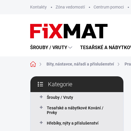
Přejít
Kontakty
Zóna vedomostí
Centrum pomoci
na
obsah
ŠROUBY / VRUTY
TESAŘSKÉ A NÁBYTKOV
Domů
Bity, nástavce, nářadí a příslušenství
Pra
P
Kategorie
o
Přeskočit
s
kategorie
t
Šrouby / Vruty
r
Tesařské a nábytkové Kování /
a
Prvky
n
n
Hřebíky, nýty a příslušenství
í