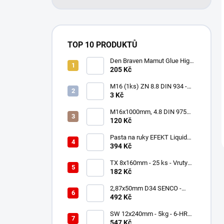
TOP 10 PRODUKTŮ
Den Braven Mamut Glue High
Tack 290 ml bílý
205 Kč
M16 (1ks) ZN 8.8 DIN 934 -
Matica 6HR
3 Kč
M16x1000mm, 4.8 DIN 975
ZN - 1ks - Závitová tyč
120 Kč
Pasta na ruky EFEKT Liquid
tekutá 5L
394 Kč
TX 8x160mm - 25 ks - Vruty
do dřeva s talířovou hlavou,
182 Kč
WKCP
2,87x50mm D34 SENCO -
2000 ks - Hladké hřebíky do
492 Kč
hřebíkovačky
SW 12x240mm - 5kg - 6-HR
Vruty do dřeva, DIN 571
547 Kč