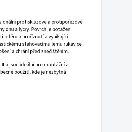
sionální protiskluzové a protipořezové
ylonu a lycry. Povrch je potažen
 oděru a proříznutí a vynikající
elastickému stahovacímu lemu rukavice
ošení a chrání před znečištěním.
II
a jsou ideální pro montážní a
becné použití, kde je nezbytná