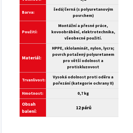
šedá/černá (s polyuretanovým
Barva:
povrchem)
Montážní a přesné práce,
Použití:
kovoobrábění, elektrotechnika,
všeobecné použití.
HPPE, sklolaminát, nylon, lycra;
povrch potažený polyuretanem
Materiál:
pro větší odolnost a
protiskluzovost
Vysoká odolnost proti oděru a
Trvanlivost:
pořezání (kategorie ochrany II)
Hmotnost:
0,7 kg
Obsah
12 párů
balení: