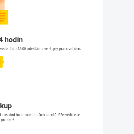
4 hodin
edené do 15:00 odesíláme ve stejný pracovní den.
ákup
i osobní hodnocení našich klientů. Přesvědčte se i
ě prodeje!