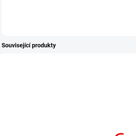
DETA
Související produkty
SKLADEM
SKLADEM
Rukavice
12 párů -
1
Verken RAZER
Rukavice
p
CUT C -
Verken RAZER
velikost 8/M
CUT C -