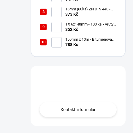
16mm (60ks) ZN DIN 440 -
Podložky Veľkoplošné
373 Kč
TX 6x140mm - 100 ks - Vruty
do dřeva s talířovou hlavou,
352 Kč
WKCP
150mm x 10m - Bitumenová
Střešní těsnící páska
788 Kč
Grafitová, Soudal Soudaband
Máte otázku?
Obraťte se na nás.
Kontaktní formulář