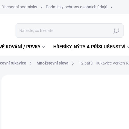
Obchodní podmínky
Podmínky ochrany osobních údajů
Hledat
É KOVÁNÍ / PRVKY
HŘEBÍKY, NÝTY A PŘÍSLUŠENSTVÍ
covní rukavice
Množstevní sleva
12 párů - Rukavice Verken R
7
526
Měr
53,9
cena
SK
MŮŽ
DO: