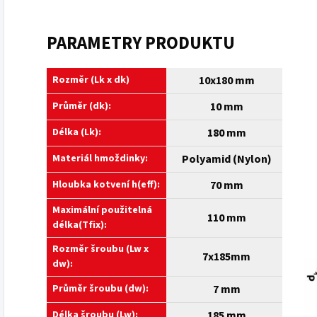
PARAMETRY PRODUKTU
Rozměr (Lk x dk)
10x180 mm
Průměr (dk):
10 mm
Délka (Lk):
180 mm
Materiál hmoždinky:
Polyamid (Nylon)
Hloubka kotvení h(eff):
70 mm
Maximální použitelná
110 mm
délka(Tfix):
Rozměr šroubu (Lw x
7x185mm
dw):
Průměr šroubu (dw):
7 mm
Délka šroubu (Lw):
185 mm