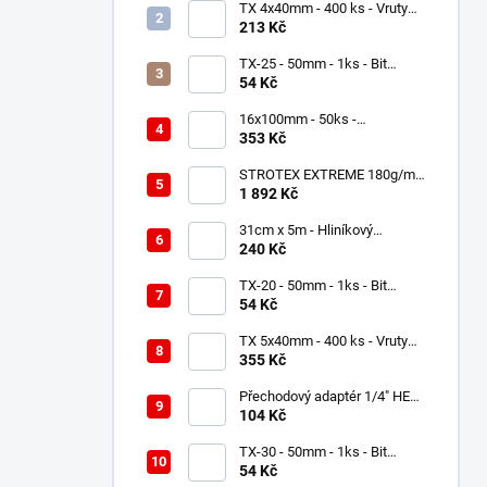
TX 4x40mm - 400 ks - Vruty
do dřeva se zápustnou hlavou,
213 Kč
WKCS
TX-25 - 50mm - 1ks - Bit
Milwaukee Shockwave TORX
54 Kč
16x100mm - 50ks -
Univerzální hmoždinky -
353 Kč
nylonové, KNX
STROTEX EXTREME 180g/m2
- Střešní fólie / membrána
1 892 Kč
(75m2)
31cm x 5m - Hliníkový
hřebenový pás - Černá RAL
240 Kč
9005 - ROLL ECCO
TX-20 - 50mm - 1ks - Bit
Milwaukee Shockwave TORX
54 Kč
TX 5x40mm - 400 ks - Vruty
do dřeva s talířovou hlavou,
355 Kč
WKCP
Přechodový adaptér 1/4" HEX
na 1/2" čtyřhran - Milwaukee
104 Kč
Shockwave
TX-30 - 50mm - 1ks - Bit
Milwaukee Shockwave TORX
54 Kč