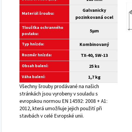
Galvanicky
Materiál šroubu:
pozinkovaná ocel
Tloušťka ochranného
5µm
povlaku:
Typ hnízda:
Kombinovaný
Rozměr hnízda:
TX-40, SW-13
Obsah balení:
25 ks
Váha balení:
1,7 kg
Všechny šrouby prodávané na našich
stránkách jsou vyrobeny v souladu s
evropskou normou EN 14592: 2008 + A1:
2012, která umožňuje jejich použití při
stavbách v celé Evropské unii.