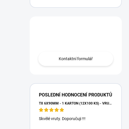
Máte otázku?
Obraťte se na nás.
Kontaktní formulář
POSLEDNÍ HODNOCENÍ PRODUKTŮ
TX 6X90MM - 1 KARTON (12X100 KS) - VRUTY DO DŘEVA S TALÍŘOVOU HLAVOU, WKCP
Skvělé vruty. Doporučuji !!!