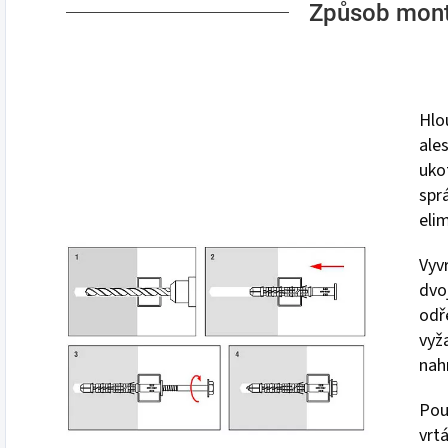
Způsob mon
Hlo
ale
uko
spr
eli
Vyvr
dvo
odř
vyž
nah
Pou
vrt