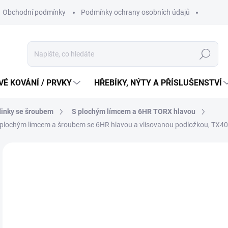
Obchodní podmínky
Podmínky ochrany osobních údajů
Hledat
É KOVÁNÍ / PRVKY
HŘEBÍKY, NÝTY A PŘÍSLUŠENSTVÍ
inky se šroubem
S plochým límcem a 6HR TORX hlavou
plochým límcem a šroubem se 6HR hlavou a vlisovanou podložkou, TX
4
352
Měr
17,3
cena
SK
MŮŽ