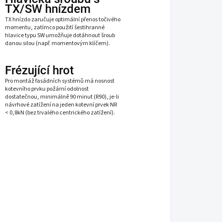
TX/SW hnízdem
TX hnízdo zaručuje optimální přenos točivého
momentu, zatímco použití šestihranné
hlavice typu SW umožňuje dotáhnout šroub
danou silou (např. momentovým klíčem).
Frézující hrot
Pro montáž fasádních systémů má nosnost
kotevního prvku požární odolnost
dostatečnou, minimálně 90 minut (R90), je-li
návrhové zatížení na jeden kotevní prvek NR
< 0,8kN (bez trvalého centrického zatížení).