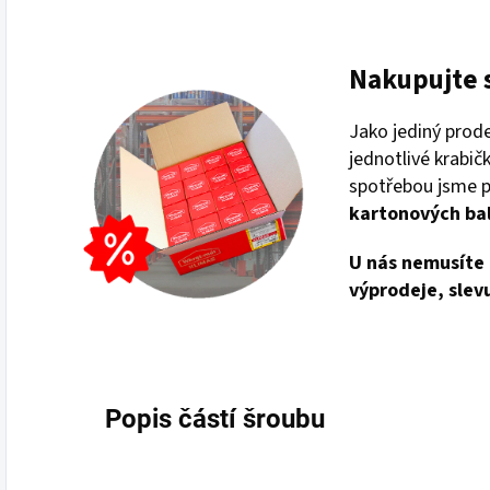
Nakupujte 
Jako jediný prod
jednotlivé krabičk
spotřebou jsme př
kartonových ba
U nás nemusíte 
výprodeje, slev
Popis částí šroubu