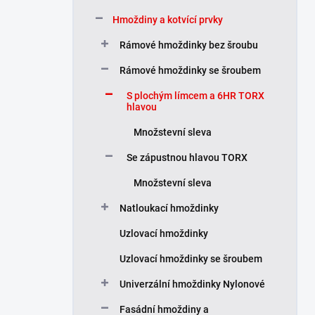
í
Hmoždiny a kotvící prvky
p
a
Rámové hmoždinky bez šroubu
n
Rámové hmoždinky se šroubem
e
l
S plochým límcem a 6HR TORX
hlavou
Množstevní sleva
Se zápustnou hlavou TORX
Množstevní sleva
Natloukací hmoždinky
Uzlovací hmoždinky
Uzlovací hmoždinky se šroubem
Univerzální hmoždinky Nylonové
Fasádní hmoždiny a