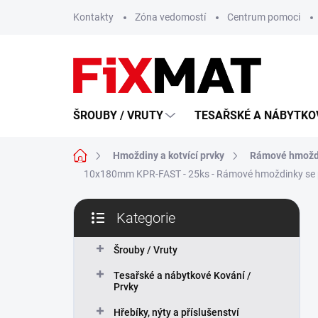
Přejít
Kontakty
Zóna vedomostí
Centrum pomoci
na
obsah
ŠROUBY / VRUTY
TESAŘSKÉ A NÁBYTKOV
Domů
Hmoždiny a kotvící prvky
Rámové hmožd
10x180mm KPR-FAST - 25ks - Rámové hmoždinky se 
P
Kategorie
o
Přeskočit
s
kategorie
t
Šrouby / Vruty
r
Tesařské a nábytkové Kování /
a
Prvky
n
n
Hřebíky, nýty a příslušenství