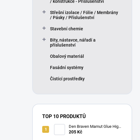
/ konstrukce - Příslušenství
Střešní izolace / Fólie / Membrány
/ Pásky / Příslušenství
Stavební chemie
Bity, nástavce, nářadí a
příslušenství
Obalový materiál
Fasádní systémy
Čistící prostředky
TOP 10 PRODUKTŮ
Den Braven Mamut Glue High
Tack 290 ml bílý
205 Kč