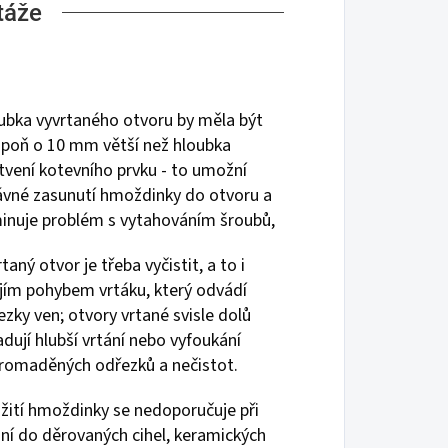
táže
ubka vyvrtaného otvoru by měla být
spoň o 10 mm větší než hloubka
tvení kotevního prvku - to umožní
ávné zasunutí hmoždinky do otvoru a
minuje problém s vytahováním šroubů,
taný otvor je třeba vyčistit, a to i
jím pohybem vrtáku, který odvádí
ezky ven; otvory vrtané svisle dolů
adují hlubší vrtání nebo vyfoukání
romaděných odřezků a nečistot.
žití hmoždinky se nedoporučuje při
ání do děrovaných cihel, keramických