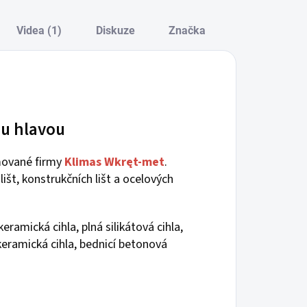
Videa (1)
Diskuze
Značka
u hlavou
ované firmy
Klimas Wkręt-met
.
išt, konstrukčních lišt a ocelových
amická cihla, plná silikátová cihla,
 keramická cihla, bednicí betonová