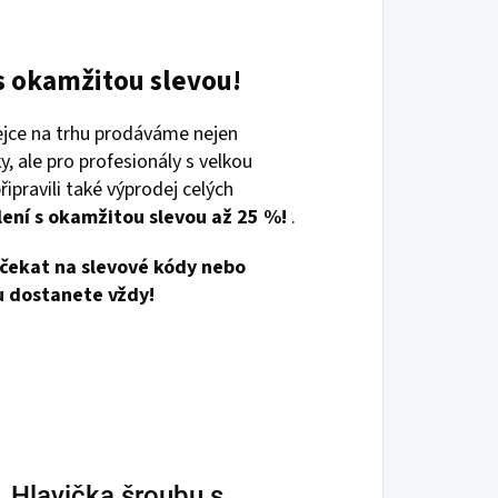
s okamžitou slevou!
ejce na trhu prodáváme nejen
y, ale pro profesionály s velkou
ipravili také výprodej celých
lení s
okamžitou slevou až 25 %!
.
čekat na slevové kódy nebo
u dostanete vždy!
Hlavička šroubu s