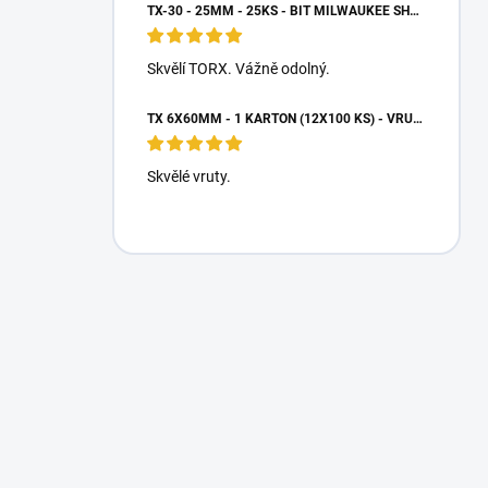
TX-30 - 25MM - 25KS - BIT MILWAUKEE SHOCKWAVE TORX
Skvělí TORX. Vážně odolný.
TX 6X60MM - 1 KARTON (12X100 KS) - VRUTY DO DŘEVA S TALÍŘOVOU HLAVOU, WKCP
Skvělé vruty.