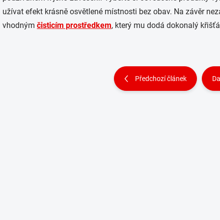
užívat efekt krásně osvětlené místnosti bez obav. Na závěr neza
vhodným
čisticím prostředkem
, který mu dodá dokonalý křišťá
Předchozí článek
Da