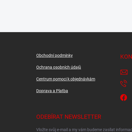
Z
á
p
a
Obchodní podmínky
KON
t
í
Ochrana osobních údajů
Centrum pomoci k objednávkám
Doprava a Platba
ODEBÍRAT NEWSLETTER
Vložte svůj e-mail a my vám budeme zasílat informa