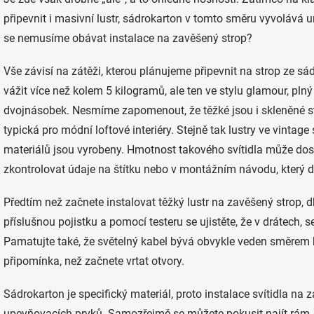
připevnit i masivní lustr, sádrokarton v tomto směru vyvolává 
se nemusíme obávat instalace na zavěšený strop?
Vše závisí na zátěži, kterou plánujeme připevnit na strop ze s
vážit více než kolem 5 kilogramů, ale ten ve stylu glamour, plný
dvojnásobek. Nesmíme zapomenout, že těžké jsou i skleněné st
typická pro módní loftové interiéry. Stejně tak lustry ve vintage
materiálů jsou vyrobeny. Hmotnost takového svítidla může dosá
zkontrolovat údaje na štítku nebo v montážním návodu, který d
Předtím než začnete instalovat těžký lustr na zavěšený strop,
příslušnou pojistku a pomocí testeru se ujistěte, že v drátech, 
Pamatujte také, že světelný kabel bývá obvykle veden směrem ke
připomínka, než začnete vrtat otvory.
Sádrokarton je specifický materiál, proto instalace svítidla na
upevňovacích prvků. Samozřejmě se můžete pokusit najít rám,