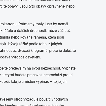
určité obavy. Jsou tyto obavy oprávněné, nebo
ádrokartonu. Průměrný malý lustr by neměl
 křišťálů a dalších drobností, může vážit až
ínidla nebo kované ramena, která jsou
 stylu bývají těžké podle toho, z jakých
hnout až dvaceti kilogramů, proto je důležité
odává výrobce osvětlení.
 dbejte především na svou bezpečnost. Vypněte
se kterými budete pracovat, neprochází proud.
 zdi, kde je umístěn vypínač – to je jen
 zavěšený strop vyžaduje použití vhodných
 ke kterému jsou sádrokartonové desky