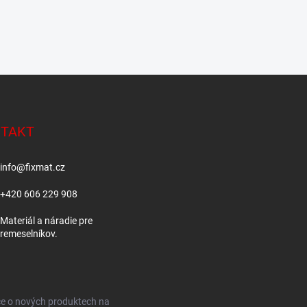
TAKT
info
@
fixmat.cz
+420 606 229 908
Materiál a náradie pre
remeselníkov.
ce o nových produktech na