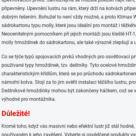
připevněny. Upevnění lustru na rám, který drží na kotvách přip
dobrým řešením. Bohužel to není vždy možné, a proto Klimas 
sádrokartonu typu molly, které jsou ideální pro montáž i těžkéh
Neocenitelným pomocníkem při jejich montáži jsou kleště HT-1, 
molly hmoždinek do sádrokartonu, ale také výrazně zlepšují a 
Co se týče typů spojovacích prvků vhodných pro osvětlovací prv
používané typy hmoždinek, tzv. deštníky. Tyto ocelové hmoždin
charakteristickým křídlům, která se po průchodu sádrokartonem
námořní kotva. Stojí za to jim svěřit instalaci těžšího lustru, p
Deštníkové hmoždinky mohou být zakončeny háčkem, což se v p
výhodné pro montážníka.
Důležité!
Kromě toho, když vás masivní nebo efektní lustr již stál hodně, n
používaném k jeho zavěšení. Vyberte si osvědčené produkty vyr