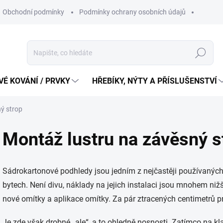
Obchodní podmínky
Podmínky ochrany osobních údajů
Hledat
É KOVÁNÍ / PRVKY
HŘEBÍKY, NÝTY A PŘÍSLUŠENSTVÍ
ý strop
Montáž lustru na závěsný s
Sádrokartonové podhledy jsou jedním z nejčastěji používaných
bytech. Není divu, náklady na jejich instalaci jsou mnohem niž
nové omítky a aplikace omítky. Za pár ztracených centimetrů p
Je zde však drobné „ale“, a to ohledně nosnosti. Zatímco na 