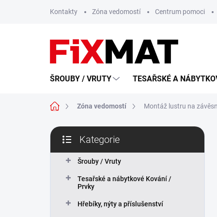
Přejít
Kontakty
Zóna vedomostí
Centrum pomoci
na
obsah
ŠROUBY / VRUTY
TESAŘSKÉ A NÁBYTKOV
Domů
Zóna vedomostí
Montáž lustru na závěsn
P
Kategorie
o
Přeskočit
s
kategorie
t
Šrouby / Vruty
r
Tesařské a nábytkové Kování /
a
Prvky
n
n
Hřebíky, nýty a příslušenství
í