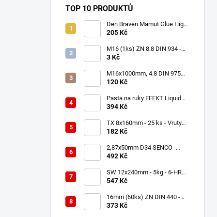
TOP 10 PRODUKTŮ
Den Braven Mamut Glue High
Tack 290 ml bílý
205 Kč
M16 (1ks) ZN 8.8 DIN 934 -
Matica 6HR
3 Kč
M16x1000mm, 4.8 DIN 975
ZN - 1ks - Závitová tyč
120 Kč
Pasta na ruky EFEKT Liquid
tekutá 5L
394 Kč
TX 8x160mm - 25 ks - Vruty
do dřeva s talířovou hlavou,
182 Kč
WKCP
2,87x50mm D34 SENCO -
2000 ks - Hladké hřebíky do
492 Kč
hřebíkovačky
SW 12x240mm - 5kg - 6-HR
Vruty do dřeva, DIN 571
547 Kč
16mm (60ks) ZN DIN 440 -
Podložky Veľkoplošné
373 Kč