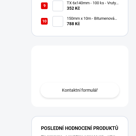
TX 6x140mm - 100 ks - Vruty
do dřeva s talířovou hlavou,
352 Kč
WKCP
150mm x 10m - Bitumenová
Střešní těsnící páska
788 Kč
Grafitová, Soudal Soudaband
Máte otázku?
Obraťte se na nás.
Kontaktní formulář
POSLEDNÍ HODNOCENÍ PRODUKTŮ