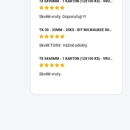
TX 6X90MM - 1 KARTON (12X100 KS) - VRUTY DO DŘEVA S TALÍŘOVOU HLAVOU, WKCP
Skvělé vruty. Doporučuji !!!
TX-30 - 25MM - 25KS - BIT MILWAUKEE SHOCKWAVE TORX
Skvělí TORX. Vážně odolný.
TX 6X60MM - 1 KARTON (12X100 KS) - VRUTY DO DŘEVA S TALÍŘOVOU HLAVOU, WKCP
Skvělé vruty.