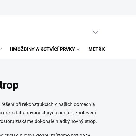
PRÁZDNÝ KOŠÍK
NÁKUPNÍ
KOŠÍK
HMOŽDINY A KOTVÍCÍ PRVKY
METRICKÝ SPOJOVA
trop
 řešení při rekonstrukcích v našich domech a
ší než odstraňování starých omítek, zhotovení
rostoru získáme dokonale hladký, rovný strop.
klasickou cihlovou klenbu můžeme bez obav