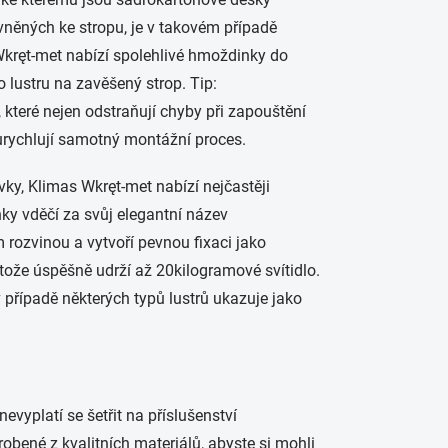
evněných ke stropu, je v takovém případě
Wkręt-met nabízí spolehlivé hmoždinky do
o lustru na zavěšený strop. Tip:
které nejen odstraňují chyby při zapouštění
urychlují samotný montážní proces.
ky, Klimas Wkręt-met nabízí nejčastěji
ky vděčí za svůj elegantní název
 rozvinou a vytvoří pevnou fixaci jako
rotože úspěšně udrží až 20kilogramové svítidlo.
řípadě některých typů lustrů ukazuje jako
evyplatí se šetřit na příslušenství
obené z kvalitních materiálů, abyste si mohli