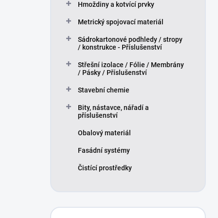
Hmoždiny a kotvící prvky
p
a
Metrický spojovací materiál
n
Sádrokartonové podhledy / stropy
e
/ konstrukce - Příslušenství
l
Střešní izolace / Fólie / Membrány
/ Pásky / Příslušenství
Stavební chemie
Bity, nástavce, nářadí a
příslušenství
Obalový materiál
Fasádní systémy
Čistící prostředky