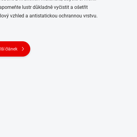
pomeňte lustr důkladně vyčistit a ošetřit
lový vzhled a antistatickou ochrannou vrstvu.
lší článek