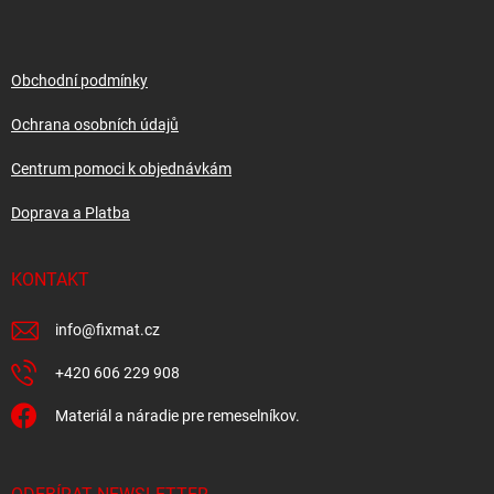
p
a
t
í
Obchodní podmínky
Ochrana osobních údajů
Centrum pomoci k objednávkám
Doprava a Platba
KONTAKT
info
@
fixmat.cz
+420 606 229 908
Materiál a náradie pre remeselníkov.