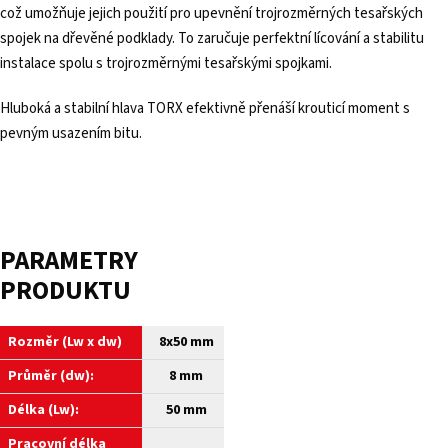
což umožňuje jejich použití pro upevnění trojrozměrných tesařských
spojek na dřevěné podklady. To zaručuje perfektní lícování a stabilitu
instalace spolu s trojrozměrnými tesařskými spojkami.
Hluboká a stabilní hlava TORX efektivně přenáší krouticí moment s
pevným usazením bitu.
PARAMETRY
PRODUKTU
Rozměr (Lw x dw)
8x50 mm
Průměr (dw):
8 mm
Délka (Lw):
50 mm
Pracovní délka