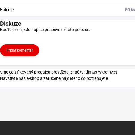
Balenie
:
50 ks
Diskuze
Buďte první, kdo napíše příspěvek k této položce.
Přidat komentář
Sme certifikovaný predajca prestížnej značky Klimas Wkret-Met.
Navštívte náš e-shop a zaručene nájdete to čo potrebujete.
Z
á