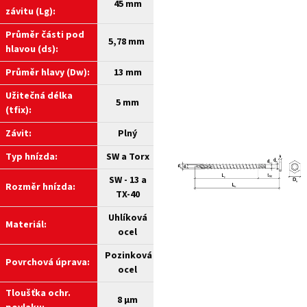
45 mm
závitu (Lg):
Průměr části pod
5,78 mm
hlavou (ds):
Průměr hlavy (Dw):
13 mm
Užitečná délka
5 mm
(tfix):
Závit:
Plný
Typ hnízda:
SW a
Torx
SW - 13 a
Rozměr hnízda:
TX-40
Uhlíková
Materiál:
ocel
Pozinková
Povrchová úprava:
ocel
Tloušťka ochr.
8 µm