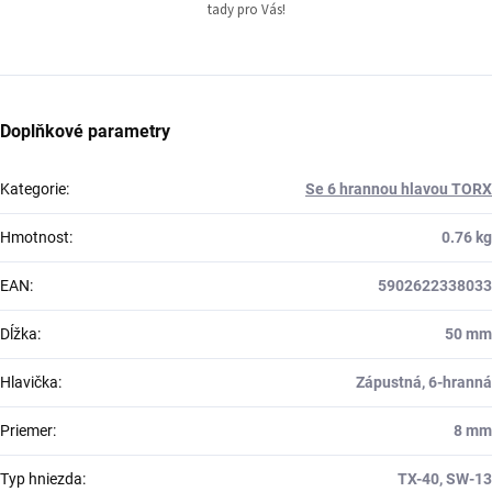
tady pro Vás!
Doplňkové parametry
Kategorie
:
Se 6 hrannou hlavou TORX
Hmotnost
:
0.76 kg
EAN
:
5902622338033
Dĺžka
:
50 mm
Hlavička
:
Zápustná, 6-hranná
Priemer
:
8 mm
Typ hniezda
:
TX-40, SW-13