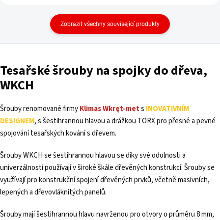
Zobrazit všechny související produkty
Tesařské šrouby na spojky do dřeva,
WKCH
Šrouby renomované firmy
Klimas Wkręt-met
s
INOVATIVNÍM
DESIGNEM
, s šestihrannou hlavou a drážkou TORX pro přesné a pevné
spojování tesařských kování s dřevem.
Šrouby WKCH se šestihrannou hlavou se díky své odolnosti a
univerzálnosti používají v široké škále dřevěných konstrukcí. Šrouby se
využívají pro konstrukční spojení dřevěných prvků, včetně masivních,
lepených a dřevovláknitých panelů.
Šrouby mají šestihrannou hlavu navrženou pro otvory o průměru 8 mm,