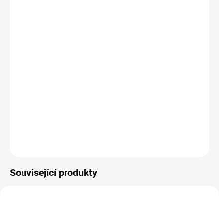
Vruty pro tesařské kování s šestihrannou hlavou a zápustnou
hlavou TORX
, pro spojování různých dřevěných konstrukcí a
dalších prvků prostřednictvím tesařských kování a spojek..
DETAILNÍ INFORMACE
ZEPTAT SE
Související produkty