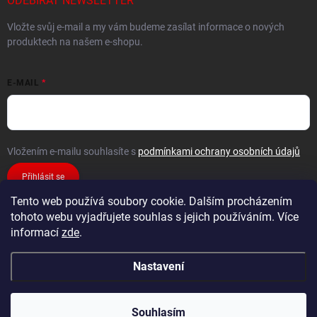
ODEBÍRAT NEWSLETTER
Vložte svůj e-mail a my vám budeme zasílat informace o nových
produktech na našem e-shopu.
E-MAIL
Vložením e-mailu souhlasíte s
podmínkami ochrany osobních údajů
Přihlásit se
Tento web používá soubory cookie. Dalším procházením
tohoto webu vyjadřujete souhlas s jejich používáním. Více
informací
zde
.
Nastavení
Copyright 2026
FiXMAT
. Všechna práva vyhrazena.
Souhlasím