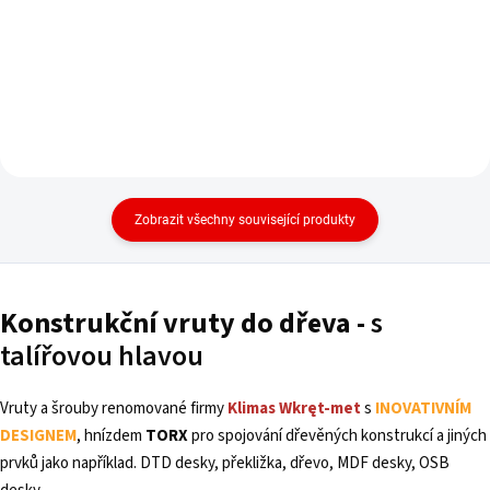
Zobrazit všechny související produkty
Konstrukční
vruty
do dřeva -
s
talířovou hlavou
Vruty a šrouby renomované firmy
Klimas Wkręt-met
s
INOVATIVNÍM
DESIGNEM
, hnízdem
TORX
pro spojování dřevěných konstrukcí a jiných
prvků jako například. DTD desky, překližka, dřevo, MDF desky, OSB