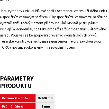
desky.
Jsou vyrobeny z nízkouhlíkové oceli s ochrannou vrstvou žlutého zinku
a speciálním voskovým nátěrem. Díky speciálnímu voskovému nátěru se
výrazně snížil točivý moment při šroubování. Montáž je tím pádem
rychlejší a jednodušší, což také prodlužuje životnost akumulátorového
nářadí. Používají se ke spojování dřevěných konstrukčních prvků.
Tesařské konstrukční vruty mají zapuštěnou hlavu s hlavičkou typu
TORX a novým, zdokonaleným frézovacím hrotem.
PARAMETRY
PRODUKTU
Rozměr (Lw x dw)
8x400 mm
Průměr (dw):
8 mm