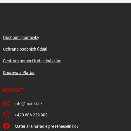
Z
á
p
a
t
í
Obchodní podmínky
Ochrana osobních údajů
Centrum pomoci k objednávkám
Doprava a Platba
KONTAKT
info
@
fixmat.cz
+420 606 229 908
Materiál a náradie pre remeselníkov.