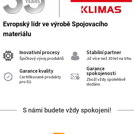
Evropský lídr ve výrobě Spojovacího
materiálu
Inovativní procesy
Stabilní partner
Špičkový vývoj produktů
Již více než 30 let na trhu
Garance
Garance kvality
spokojenosti
Certifikované produkty
Zboží vždy spolehlivě
pro EU.
dodáno
S námi budete vždy spokojeni!