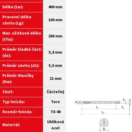
Délka (Lw):
400 mm
Pracovní délka
100 mm
závitu (Lg):
Max. užitková délka
280 mm
(tfix):
Průměr hladké části
5,8 mm
(ds):
Průměr závitu (d1):
5,5 mm
Průměr Hlavičky
21 mm
(Dw):
Závit:
Částečný
Typ hnízda:
Torx
Rozměr hnízda:
TX-40
Uhlíková
Materiál:
ocel