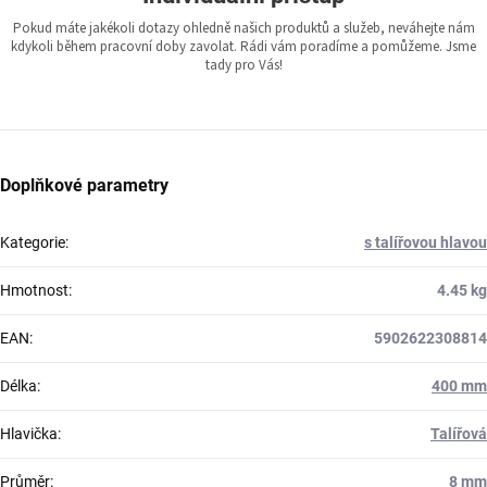
Pokud máte jakékoli dotazy ohledně našich produktů a služeb, neváhejte nám
kdykoli během pracovní doby zavolat. Rádi vám poradíme a pomůžeme. Jsme
tady pro Vás!
Doplňkové parametry
Kategorie
:
s talířovou hlavou
Hmotnost
:
4.45 kg
EAN
:
5902622308814
Délka
:
400 mm
Hlavička
:
Talířová
Průměr
:
8 mm