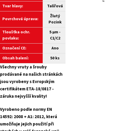
Tvar hlavy:
Talířová
Žlutý
Povrchová úprava:
Pozink
Tloušťka ochr.
5 µm -
povlaku:
C1/C2
Označení CE:
Ano
Obsah balení:
50 ks
Všechny
vruty a
šrouby
prodávané na našich stránkách
jsou vyrobeny s Evropským
certifikátem ETA-18/0817 -
záruka nejvyšší kvality!
Vyrobeno podle normy EN
14592: 2008 + A1: 2012, která
umožňuje jejich použití při