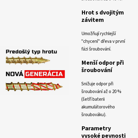
Hrot s dvojitým
závitem
Umožňují rychlejší
"chycení" dřeva v první
fázi šroubování.
Menší odpor při
šroubování
Snižuje odpor při
šroubování až o 20 %
(šetří baterii
akumulátorového
šroubováku).
Parametry
vysoké pevnosti