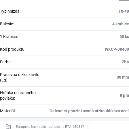
Typ hnízda
:
TX-40
Balenie
:
4 krabice
1 Krabica
:
50 ks
Kód produktu
:
WKCP-08400
Farba
:
Žltá
Pracovná dĺžka závitu
80 mm
(Lg)
:
Hrúbka ochranného
8 μm
povlaku
:
Materiál
:
Galvanicky pozinkovaná nízkouhlíková oceľ
Európske technické hodnotenie-ETA-180817