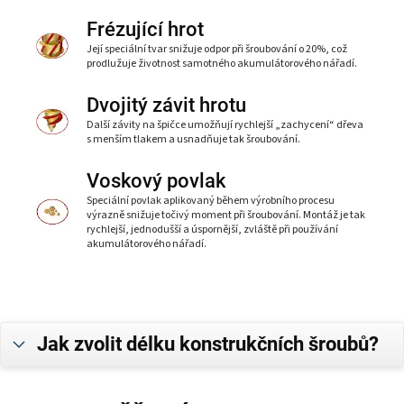
Frézující hrot
Její speciální tvar snižuje odpor při šroubování o 20%, což
prodlužuje životnost samotného akumulátorového nářadí.
Dvojitý závit hrotu
Další závity na špičce umožňují rychlejší „zachycení“ dřeva
s menším tlakem a usnadňuje tak šroubování.
Voskový povlak
Speciální povlak aplikovaný během výrobního procesu
výrazně snižuje točivý moment při šroubování. Montáž je tak
rychlejší, jednodušší a úspornější, zvláště při používání
akumulátorového nářadí.
Jak zvolit délku konstrukčních šroubů?