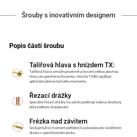
Šrouby s inovativním designem
Popis částí šroubu
Talířová hlava s hnízdem TX:
Talířová hlava umožnuje pevné uchycení velkou plochou
hlavy do upevňovacího prvku. Hnízdo TORX zajišťuje
optimální přenos točivého momentu.
Řezací drážky
Speciální řezací drážky na závitu protínají vlákna struktury
dřeva během šroubování.
Frézka nad závitem
Snižuje točivý moment potřebný k zašroubování rozšířením
otvoru v upevňovaném prvku.