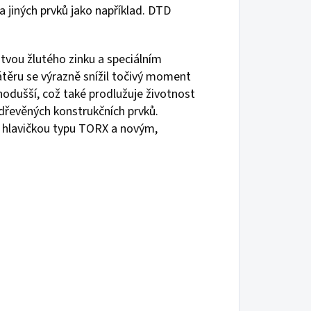
 jiných prvků jako například. DTD
stvou žlutého zinku a speciálním
ěru se výrazně snížil točivý moment
nodušší, což také prodlužuje životnost
dřevěných konstrukčních prvků.
s hlavičkou typu TORX a novým,