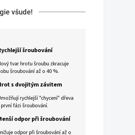
gie všude!
Rychlejší šroubování
ový tvar hrotu šroubu zkracuje
obu šroubování až o 40 %.
Hrot s dvojitým závitem
možňují rychlejší "chycení" dřeva
 první fázi šroubování.
Menší odpor při šroubování
nižuje odpor při šroubování až o