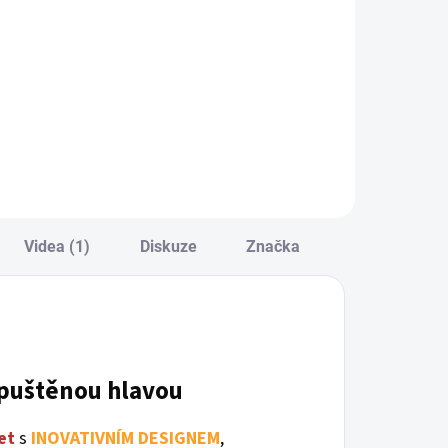
ena:
cena:
Do košíku
Do košíku
Videa (1)
Diskuze
Značka
apuštěnou hlavou
et
s
INOVATIVNÍM DESIGNEM
,