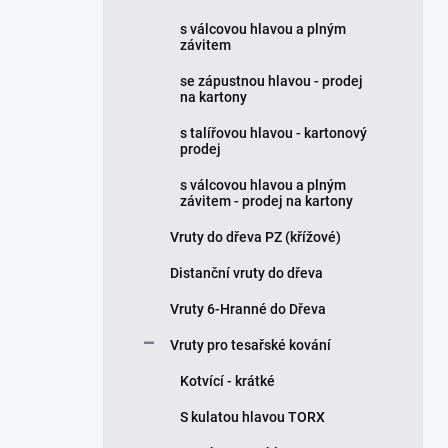
p
s válcovou hlavou a plným
a
závitem
n
se zápustnou hlavou - prodej
e
na kartony
l
s talířovou hlavou - kartonový
prodej
s válcovou hlavou a plným
závitem - prodej na kartony
Vruty do dřeva PZ (křížové)
Distanční vruty do dřeva
Vruty 6-Hranné do Dřeva
Vruty pro tesařské kování
Kotvící - krátké
S kulatou hlavou TORX