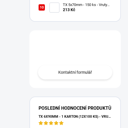
TX 5x70mm - 150 ks - Vruty
do dřeva s talířovou hlavou,
213 Kč
WKCP
Máte otázku?
Obraťte se na nás.
Kontaktní formulář
POSLEDNÍ HODNOCENÍ PRODUKTŮ
TX 6X90MM - 1 KARTON (12X100 KS) - VRUTY DO DŘEVA S TALÍŘOVOU HLAVOU, WKCP