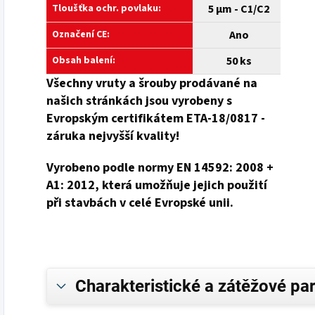
Tloušťka ochr. povlaku:
5 µm - C1/C2
Označení CE:
Ano
Obsah balení:
50 ks
Všechny
vruty a
šrouby prodávané na
našich stránkách jsou vyrobeny s
Evropským certifikátem ETA-18/0817 -
záruka nejvyšší kvality!
Vyrobeno podle normy EN 14592: 2008 +
A1: 2012, která umožňuje jejich použití
při stavbách v celé Evropské unii.
Charakteristické a zátěžové pa