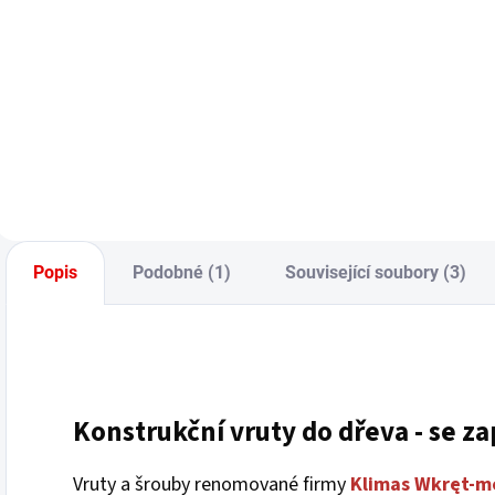
c
Měrná
6,73 Kč / 1 ks
cena:
Do košíku
Popis
Podobné (1)
Související soubory (3)
Konstrukční
vruty
do dřeva - se z
Vruty a šrouby renomované firmy
Klimas Wkręt-m