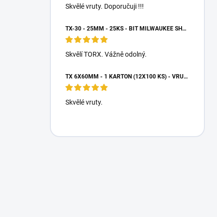
Skvělé vruty. Doporučuji !!!
TX-30 - 25MM - 25KS - BIT MILWAUKEE SHOCKWAVE TORX
Skvělí TORX. Vážně odolný.
TX 6X60MM - 1 KARTON (12X100 KS) - VRUTY DO DŘEVA S TALÍŘOVOU HLAVOU, WKCP
Skvělé vruty.