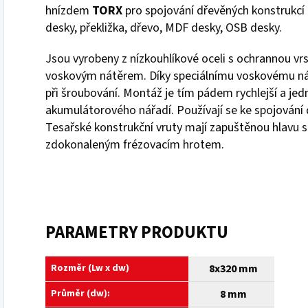
hnízdem
TORX
pro spojování dřevěných konstrukcí a
desky, překližka, dřevo, MDF desky, OSB desky.
Jsou vyrobeny z nízkouhlíkové oceli s ochrannou vr
voskovým nátěrem. Díky speciálnímu voskovému nát
při šroubování. Montáž je tím pádem rychlejší a jed
akumulátorového nářadí. Používají se ke spojování 
Tesařské konstrukční vruty mají zapuštěnou hlavu 
zdokonaleným frézovacím hrotem.
PARAMETRY PRODUKTU
Rozměr (Lw x dw)
8x320 mm
Průměr (dw):
8 mm