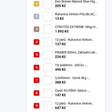
Den Braven Mamut Glue High
Tack 290 ml bílý
205 Kč
Rukavice Verken POLIBLACK
- velikost 10/XL
13 Kč
STROTEX EXTREME 180g/m2
- Střešní fólie / membrána
1 892 Kč
(75m2)
12 párů - Rukavice Verken
onyx RedLatex- velikost 9/L
137 Kč
PRIMER 500ml, Základní nátěr
ve spreji.
226 Kč
TX 6x80mm - 200 ks -
Distanční - Nastavovací vruty,
490 Kč
WKSS
3,5x90mm - černé 5kg -
Stavební hřebíky
388 Kč
Čistič PU PĚNY 500ml -
pistolový
147 Kč
12 párů - Rukavice Verken
VELCRO - velikost 9/L
647 Kč