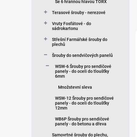
Se 6 hrannou hlavou TORX
Terasové šrouby - nerezové
Vruty Fosfátové - do
sádrokartonu
Střešní Farmářské šrouby do
plechů
Šrouby do sendvičových panelů
WSW-6 Šrouby pro sendičové
panely - do oceli do tloušťky
6mm
Množstevní sleva
WSW-12 Šrouby pro sendičové
panely - do oceli do tloušťky
12mm
WB6P Šrouby pro sendičové
panely - do betonu a dřeva
Samovrtné šrouby do plechu,