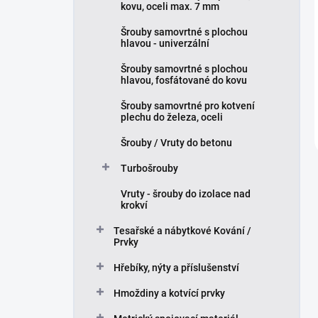
kovu, oceli max. 7 mm
Šrouby samovrtné s plochou
hlavou - univerzální
Šrouby samovrtné s plochou
hlavou, fosfátované do kovu
Šrouby samovrtné pro kotvení
plechu do železa, oceli
Šrouby / Vruty do betonu
Turbošrouby
Vruty - šrouby do izolace nad
krokví
Tesařské a nábytkové Kování /
Prvky
Hřebíky, nýty a příslušenství
Hmoždiny a kotvící prvky