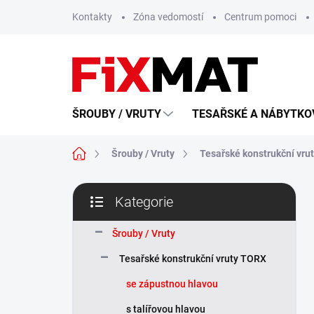
Přejít
Kontakty
Zóna vedomostí
Centrum pomoci
na
obsah
ŠROUBY / VRUTY
TESAŘSKÉ A NÁBYTKOV
Domů
Šrouby / Vruty
Tesařské konstrukční vru
P
Kategorie
o
Přeskočit
s
kategorie
t
Šrouby / Vruty
r
Tesařské konstrukční vruty TORX
a
n
se zápustnou hlavou
n
s talířovou hlavou
í