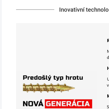
Inovativní technolo
N
d
U
v
S