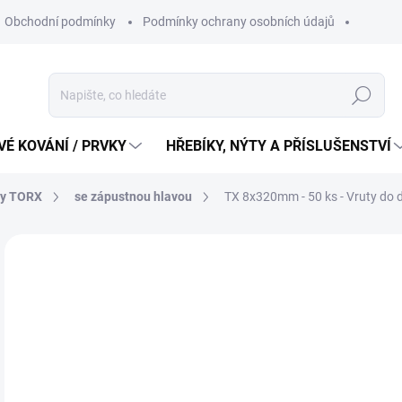
Obchodní podmínky
Podmínky ochrany osobních údajů
Hledat
É KOVÁNÍ / PRVKY
HŘEBÍKY, NÝTY A PŘÍSLUŠENSTVÍ
ty TORX
se zápustnou hlavou
TX 8x320mm - 50 ks - Vruty do
8
686
Měr
16,8
cena
SK
MŮŽ
DO: