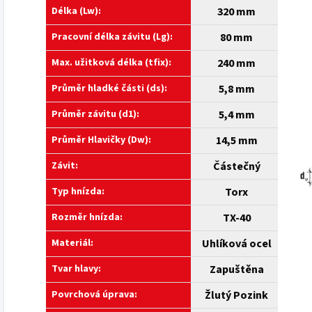
Délka (Lw):
320 mm
Pracovní délka závitu (Lg):
80 mm
Max. užitková délka (tfix):
240 mm
Průměr hladké části (ds):
5,8 mm
Průměr závitu (d1):
5,4 mm
Průměr Hlavičky (Dw):
14,5 mm
Závit:
Částečný
Typ hnízda:
Torx
Rozměr hnízda:
TX-40
Materiál:
Uhlíková ocel
Tvar hlavy:
Zapuštěna
Povrchová úprava:
Žlutý Pozink