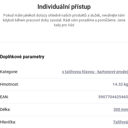
Individuální přístup
Pokud máte jakékoli dotazy ohledně našich produktů a služeb, neváhejte nám
kdykoli během pracovní doby zavolat. Rádi vám poradíme a pomůžeme. Jsme
tady pro Vás!
Doplňkové parametry
Kategorie
:
s talířovou hlavou - kartonový prodej
Hmotnost
:
14.32 kg
EAN
:
5907704425465
Délka
:
300 mm
Hlavička
:
Talířová