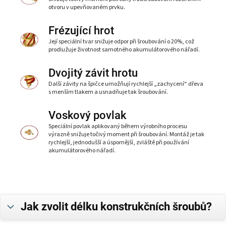
otvoru v upevňovaném prvku.
Frézující hrot
Její speciální tvar snižuje odpor při šroubování o 20%, což
prodlužuje životnost samotného akumulátorového nářadí.
Dvojitý závit hrotu
Další závity na špičce umožňují rychlejší „zachycení“ dřeva
s menším tlakem a usnadňuje tak šroubování.
Voskový povlak
Speciální povlak aplikovaný během výrobního procesu
výrazně snižuje točivý moment při šroubování. Montáž je tak
rychlejší, jednodušší a úspornější, zvláště při používání
akumulátorového nářadí.
Jak zvolit délku konstrukčních šroubů?