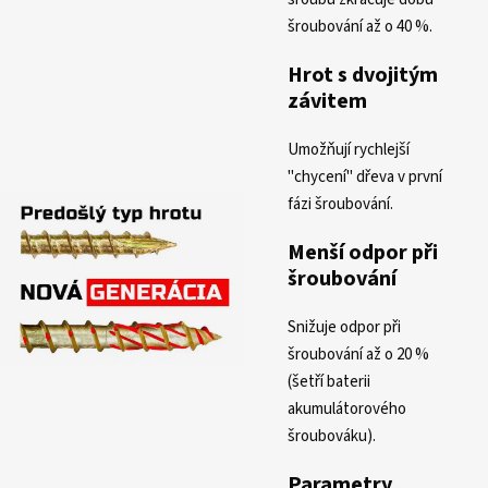
šroubování až o 40 %.
Hrot s dvojitým
závitem
Umožňují rychlejší
"chycení" dřeva v první
fázi šroubování.
Menší odpor při
šroubování
Snižuje odpor při
šroubování až o 20 %
(šetří baterii
akumulátorového
šroubováku).
Parametry