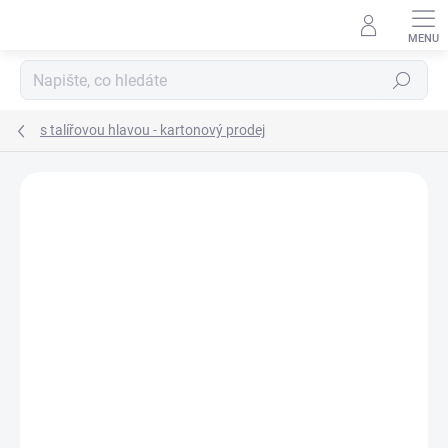
Přejít
na
obsah
Hledat
s talířovou hlavou - kartonový prodej