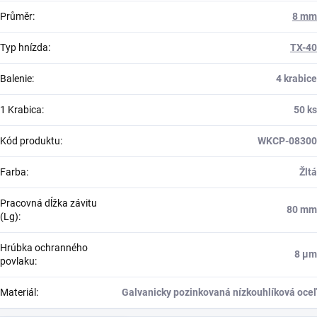
Průměr
:
8 mm
Typ hnízda
:
TX-40
Balenie
:
4 krabice
1 Krabica
:
50 ks
Kód produktu
:
WKCP-08300
Farba
:
Žltá
Pracovná dĺžka závitu
80 mm
(Lg)
:
Hrúbka ochranného
8 μm
povlaku
:
Materiál
:
Galvanicky pozinkovaná nízkouhlíková oceľ