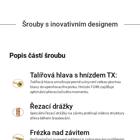
Šrouby s inovativním designem
Popis částí šroubu
Talířová hlava s hnízdem TX:
Talířová hlava umožnuje pevné uchycení velkou plochou
hlavy do upevňovacího prvku. Hnízdo TORX zajišťuje
optimální přenos točivého momentu.
Řezací drážky
Speciální řezací drážky na závitu protínají vlákna struktury
dřeva během šroubování.
Frézka nad závitem
Snižuje točivý moment potřebný k zašroubování rozšířením