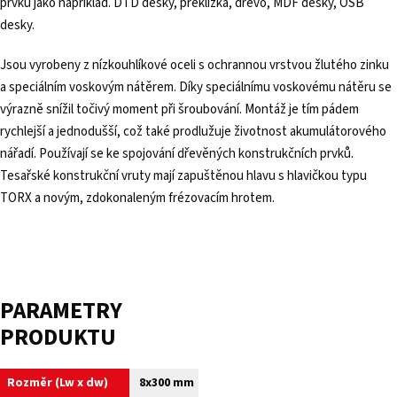
prvků jako například. DTD desky, překližka, dřevo, MDF desky, OSB
desky.
Jsou vyrobeny z nízkouhlíkové oceli s ochrannou vrstvou žlutého zinku
a speciálním voskovým nátěrem. Díky speciálnímu voskovému nátěru se
výrazně snížil točivý moment při šroubování. Montáž je tím pádem
rychlejší a jednodušší, což také prodlužuje životnost akumulátorového
nářadí. Používají se ke spojování dřevěných konstrukčních prvků.
Tesařské konstrukční vruty mají zapuštěnou hlavu s hlavičkou typu
TORX a novým, zdokonaleným frézovacím hrotem.
PARAMETRY
PRODUKTU
Rozměr (Lw x dw)
8x300 mm