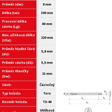
Průměr (dw):
8 mm
Délka (Lw):
300 mm
Pracovní délka
80 mm
závitu (Lg):
Max. užitková délka
220 mm
(tfix):
Průměr hladké části
5,8 mm
(ds):
Průměr závitu (d1):
5,5 mm
Průměr Hlavičky
21 mm
(Dw):
Závit:
Částečný
Typ hnízda:
Torx
Rozměr hnízda:
TX-40
Uhlíková