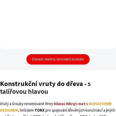
Do košíku
Zobrazit všechny související produkty
Konstrukční
vruty
do dřeva -
s
talířovou hlavou
Vruty a šrouby renomované firmy
Klimas Wkręt-met
s
INOVATIVNÍM
DESIGNEM
, hnízdem
TORX
pro spojování dřevěných konstrukcí a jiných