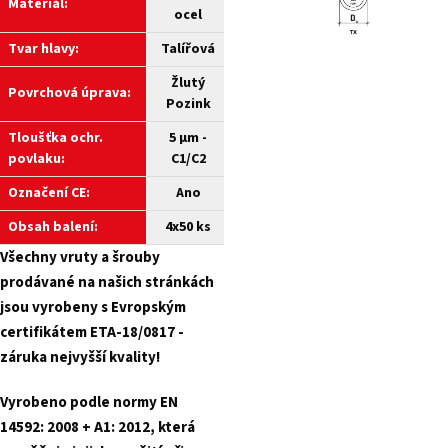
Materiál:
ocel
Tvar hlavy:
Talířová
Žlutý
Povrchová úprava:
Pozink
Tloušťka ochr.
5 µm -
povlaku:
C1/C2
Označení CE:
Ano
Obsah balení:
4x50 ks
Všechny
vruty a
šrouby
prodávané na našich stránkách
jsou vyrobeny s Evropským
certifikátem ETA-18/0817 -
záruka nejvyšší kvality!
Vyrobeno podle normy EN
14592: 2008 + A1: 2012, která