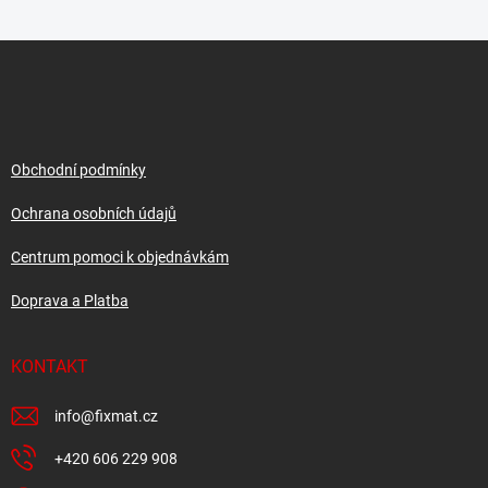
Z
á
p
a
t
í
Obchodní podmínky
Ochrana osobních údajů
Centrum pomoci k objednávkám
Doprava a Platba
KONTAKT
info
@
fixmat.cz
+420 606 229 908