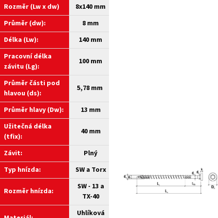
Rozměr (Lw x dw)
8x140 mm
Průměr (dw):
8 mm
Délka (Lw):
140 mm
Pracovní délka
100 mm
závitu (Lg):
Průměr části pod
5,78 mm
hlavou (ds):
Průměr hlavy (Dw):
13 mm
Užitečná délka
40 mm
(tfix):
Závit:
Plný
Typ hnízda:
SW a
Torx
SW - 13 a
Rozměr hnízda:
TX-40
Uhlíková