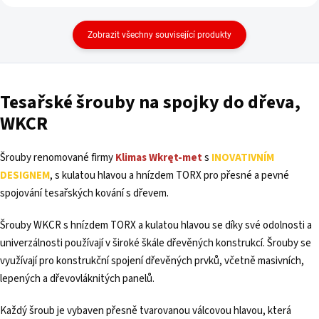
Zobrazit všechny související produkty
Tesařské šrouby na spojky do dřeva,
WKCR
Šrouby renomované firmy
Klimas Wkręt-met
s
INOVATIVNÍM
DESIGNEM
, s kulatou hlavou a hnízdem TORX pro přesné a pevné
spojování tesařských kování s dřevem.
Šrouby WKCR s hnízdem TORX a kulatou hlavou se díky své odolnosti a
univerzálnosti používají v široké škále dřevěných konstrukcí. Šrouby se
využívají pro konstrukční spojení dřevěných prvků, včetně masivních,
lepených a dřevovláknitých panelů.
Každý šroub je vybaven přesně tvarovanou válcovou hlavou, která