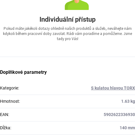
Individuální přístup
Pokud máte jakékoli dotazy ohledně našich produktů a služeb, neváhejte nám
kdykoli během pracovní doby zavolat. Rádi vám poradíme a pomůžeme. Jsme
tady pro Vás!
Doplňkové parametry
Kategorie
:
S kulatou hlavou TORX
Hmotnost
:
1.63 kg
EAN
:
5902622336930
Dĺžka
:
140 mm