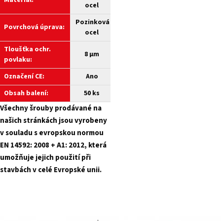
Materiál:
ocel
Pozinková
Povrchová úprava:
ocel
Tloušťka ochr.
8 µm
povlaku:
Označení CE:
Ano
Obsah balení:
50 ks
Všechny šrouby prodávané na
našich stránkách jsou vyrobeny
v souladu s evropskou normou
EN 14592: 2008 + A1: 2012, která
umožňuje jejich použití při
stavbách v celé Evropské unii.