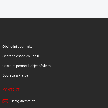
Z
á
p
a
t
í
Obchodní podmínky
Ochrana osobních údajů
Centrum pomoci k objednávkám
Doprava a Platba
KONTAKT
info
@
fixmat.cz