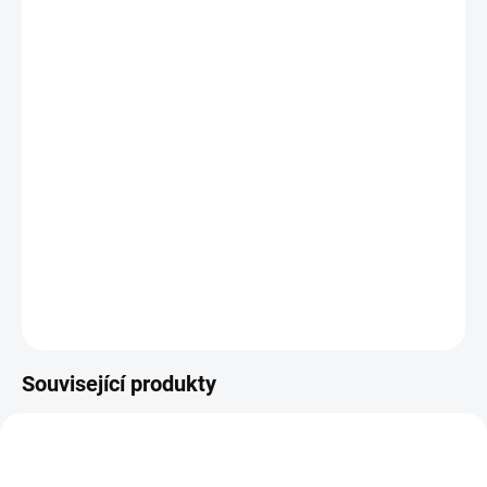
Vruty pro tesařské kování s kulatou hlavou a hnízdem TORX
,
pro
spojování různých dřevěných konstrukcí a dalších prvků
prostřednictvím tesařských kování.
DETAILNÍ INFORMACE
ZEPTAT SE
Související produkty