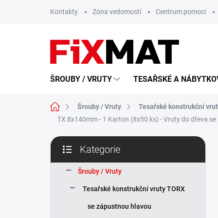
Přejít
Kontakty
Zóna vedomostí
Centrum pomoci
na
obsah
ŠROUBY / VRUTY
TESAŘSKÉ A NÁBYTKOV
Domů
Šrouby / Vruty
Tesařské konstrukční vru
TX 8x140mm - 1 Karton (8x50 ks) - Vruty do dřeva s
P
Kategorie
o
Přeskočit
s
kategorie
t
Šrouby / Vruty
r
Tesařské konstrukční vruty TORX
a
n
se zápustnou hlavou
n