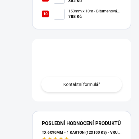
do dřeva s talířovou hlavou,
352 Kč
WKCP
150mm x 10m - Bitumenová
Střešní těsnící páska
788 Kč
Grafitová, Soudal Soudaband
Máte otázku?
Obraťte se na nás.
Kontaktní formulář
POSLEDNÍ HODNOCENÍ PRODUKTŮ
TX 6X90MM - 1 KARTON (12X100 KS) - VRUTY DO DŘEVA S TALÍŘOVOU HLAVOU, WKCP