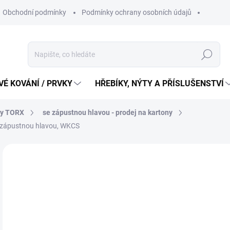
Obchodní podmínky
Podmínky ochrany osobních údajů
Hledat
É KOVÁNÍ / PRVKY
HŘEBÍKY, NÝTY A PŘÍSLUŠENSTVÍ
ty TORX
se zápustnou hlavou - prodej na kartony
e zápustnou hlavou, WKCS
1 
1 2
Měr
186,
cena
SK
MŮŽ