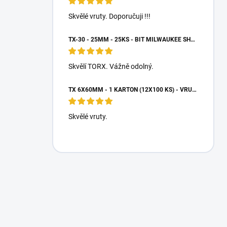
Skvělé vruty. Doporučuji !!!
TX-30 - 25MM - 25KS - BIT MILWAUKEE SHOCKWAVE TORX
Skvělí TORX. Vážně odolný.
TX 6X60MM - 1 KARTON (12X100 KS) - VRUTY DO DŘEVA S TALÍŘOVOU HLAVOU, WKCP
Skvělé vruty.