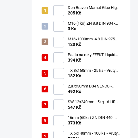
Den Braven Mamut Glue High
Tack 290 ml bílý
205 Kč
M16 (1ks) ZN 8.8 DIN 934 -
Matica 6HR
3 Kč
M16x1000mm, 4.8 DIN 975
ZN - 1ks - Závitová tyč
120 Kč
Pasta na ruky EFEKT Liquid
tekutá 5L
394 Kč
TX 8x160mm - 25 ks - Vruty
do dřeva s talířovou hlavou,
182 Kč
WKCP
2,87x50mm D34 SENCO -
2000 ks - Hladké hřebíky do
492 Kč
hřebíkovačky
SW 12x240mm - 5kg - 6-HR
Vruty do dřeva, DIN 571
547 Kč
16mm (60ks) ZN DIN 440 -
Podložky Veľkoplošné
373 Kč
TX 6x140mm - 100 ks - Vruty