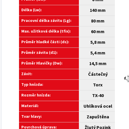
Délka (Lw):
140 mm
Pracovní délka závitu (Lg):
80 mm
Max. užitková délka (tfix):
60 mm
Průměr hladké části (ds):
5,8 mm
Průměr závitu (d1):
5,4 mm
Průměr Hlavičky (Dw):
14,5 mm
Závit:
Částečný
Typ hnízda:
Torx
Rozměr hnízda:
TX-40
Materiál:
Uhlíková ocel
Tvar hlavy:
Zapuštěna
Povrchová úprava:
Žlutý Pozink