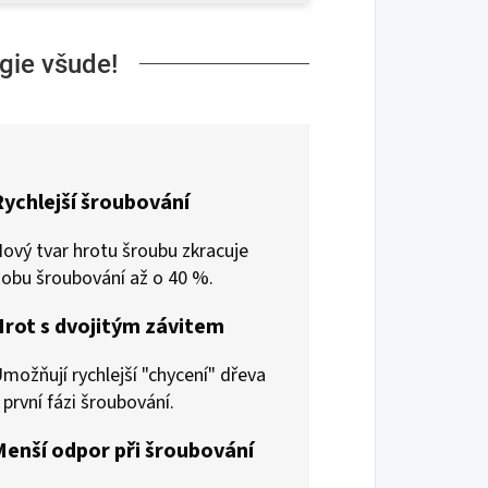
gie všude!
Rychlejší šroubování
ový tvar hrotu šroubu zkracuje
obu šroubování až o 40 %.
Hrot s dvojitým závitem
možňují rychlejší "chycení" dřeva
 první fázi šroubování.
Menší odpor při šroubování