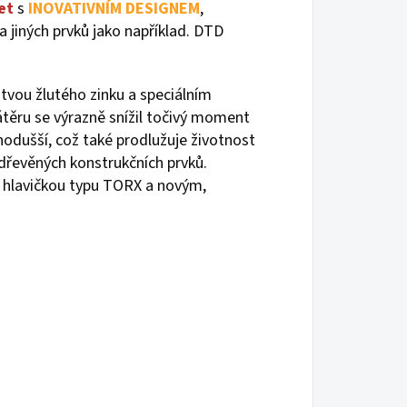
et
s
INOVATIVNÍM DESIGNEM
,
 jiných prvků jako například. DTD
stvou žlutého zinku a speciálním
ěru se výrazně snížil točivý moment
nodušší, což také prodlužuje životnost
dřevěných konstrukčních prvků.
s hlavičkou typu TORX a novým,