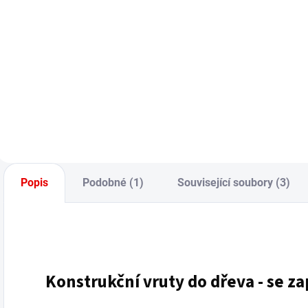
M
4
c
Měrná
6,73 Kč / 1 ks
cena:
Do košíku
Popis
Podobné (1)
Související soubory (3)
Konstrukční
vruty
do dřeva - se z