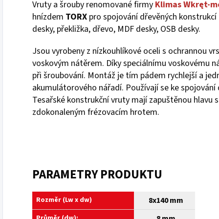
Vruty a šrouby renomované firmy
Klimas Wkręt-m
hnízdem
TORX
pro spojování dřevěných konstrukcí a
desky, překližka, dřevo, MDF desky, OSB desky.
Jsou vyrobeny z nízkouhlíkové oceli s ochrannou vr
voskovým nátěrem. Díky speciálnímu voskovému nát
při šroubování. Montáž je tím pádem rychlejší a jed
akumulátorového nářadí. Používají se ke spojování 
Tesařské konstrukční vruty mají zapuštěnou hlavu 
zdokonaleným frézovacím hrotem.
PARAMETRY PRODUKTU
Rozměr (Lw x dw)
8x140 mm
Průměr (dw):
8 mm