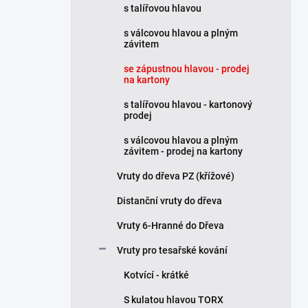
s talířovou hlavou
í
p
s válcovou hlavou a plným
a
závitem
n
se zápustnou hlavou - prodej
e
na kartony
l
s talířovou hlavou - kartonový
prodej
s válcovou hlavou a plným
závitem - prodej na kartony
Vruty do dřeva PZ (křížové)
Distanční vruty do dřeva
Vruty 6-Hranné do Dřeva
Vruty pro tesařské kování
Kotvící - krátké
S kulatou hlavou TORX