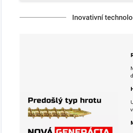
Inovativní technolo
N
d
U
v