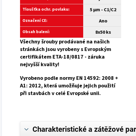
Tloušťka ochr. povlaku:
5 µm - C1/C2
Označení CE:
Ano
Obsah balení:
8x50 ks
Všechny šrouby prodávané na našich
stránkách jsou vyrobeny s Evropským
certifikátem ETA-18/0817 - záruka
nejvyšší kvality!
Vyrobeno podle normy EN 14592: 2008 +
A1: 2012, která umožňuje jejich použití
při stavbách v celé Evropské unii.
Charakteristické a zátěžové pa