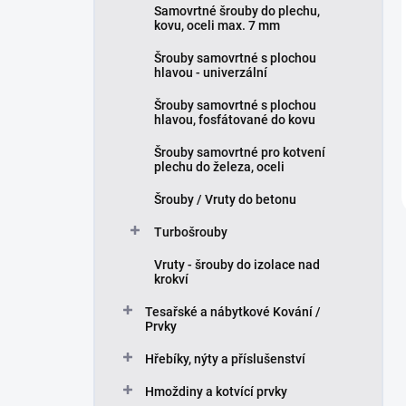
Samovrtné šrouby do plechu,
kovu, oceli max. 7 mm
Šrouby samovrtné s plochou
hlavou - univerzální
Šrouby samovrtné s plochou
hlavou, fosfátované do kovu
Šrouby samovrtné pro kotvení
plechu do železa, oceli
Šrouby / Vruty do betonu
Turbošrouby
Vruty - šrouby do izolace nad
krokví
Tesařské a nábytkové Kování /
Prvky
Hřebíky, nýty a příslušenství
Hmoždiny a kotvící prvky