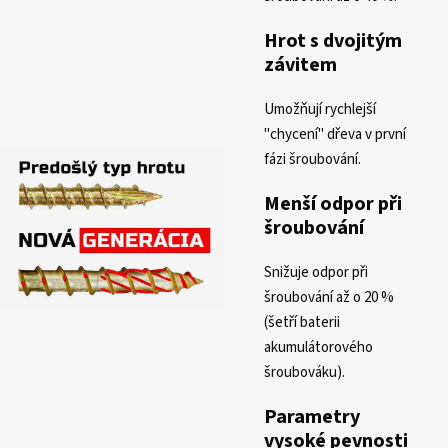
Hrot s dvojitým
závitem
Umožňují rychlejší
"chycení" dřeva v první
fázi šroubování.
Menší odpor při
šroubování
Snižuje odpor při
šroubování až o 20 %
(šetří baterii
akumulátorového
šroubováku).
Parametry
vysoké pevnosti