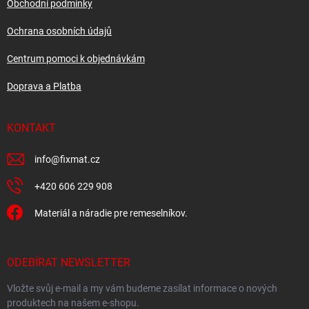
í
Obchodní podmínky
Ochrana osobních údajů
Centrum pomoci k objednávkám
Doprava a Platba
KONTAKT
info
@
fixmat.cz
+420 606 229 908
Materiál a náradie pre remeselníkov.
ODEBÍRAT NEWSLETTER
Vložte svůj e-mail a my vám budeme zasílat informace o nových
produktech na našem e-shopu.