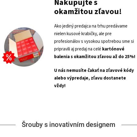
Nakupujte s
okamžitou zľavou!
Ako jediný predajca na trhu predávame
nielen kusové krabičky, ale pre
profesionálov s vysokou spotrebou sme si
pripravili aj predaj na celé
kartónové
balenia s
okamžitou zľavou až do 25%!
U nás nemusíte čakať na zľavové kódy
alebo výpredaje, zľavu dostanete
vždy!
Šrouby s inovativním designem