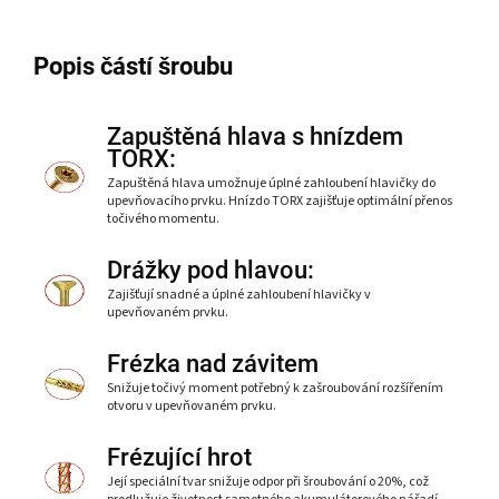
Popis částí šroubu
Zapuštěná hlava s hnízdem
TORX:
Zapuštěná hlava umožnuje úplné zahloubení hlavičky do
upevňovacího prvku. Hnízdo TORX zajišťuje optimální přenos
točivého momentu.
Drážky pod hlavou:
Zajišťují snadné a úplné zahloubení hlavičky v
upevňovaném prvku.
Frézka nad závitem
Snižuje točivý moment potřebný k zašroubování rozšířením
otvoru v upevňovaném prvku.
Frézující hrot
Její speciální tvar snižuje odpor při šroubování o 20%, což