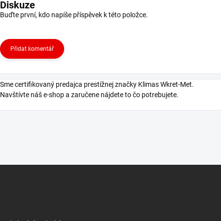
Diskuze
Buďte první, kdo napíše příspěvek k této položce.
Přidat komentář
Sme certifikovaný predajca prestížnej značky Klimas Wkret-Met.
Navštívte náš e-shop a zaručene nájdete to čo potrebujete.
Z
á
p
a
t