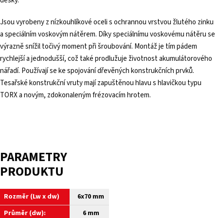
desky.
Jsou vyrobeny z nízkouhlíkové oceli s ochrannou vrstvou žlutého zinku
a speciálním voskovým nátěrem. Díky speciálnímu voskovému nátěru se
výrazně snížil točivý moment při šroubování. Montáž je tím pádem
rychlejší a jednodušší, což také prodlužuje životnost akumulátorového
nářadí. Používají se ke spojování dřevěných konstrukčních prvků.
Tesařské konstrukční vruty mají zapuštěnou hlavu s hlavičkou typu
TORX a novým, zdokonaleným frézovacím hrotem.
PARAMETRY
PRODUKTU
Rozměr (Lw x dw)
6x70 mm
Průměr (dw):
6 mm