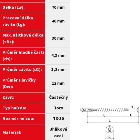
Délka (Lw):
70 mm
Pracovní délka
40 mm
závitu (Lg):
Max. užitková délka
30 mm
(tfix):
Průměr hladké části
4,3 mm
(ds):
Průměr závitu (d1):
3,8 mm
Průměr Hlavičky
12 mm
(Dw):
Závit:
Částečný
Typ hnízda:
Torx
Rozměr hnízda:
TX-30
Uhlíková
Materiál:
ocel