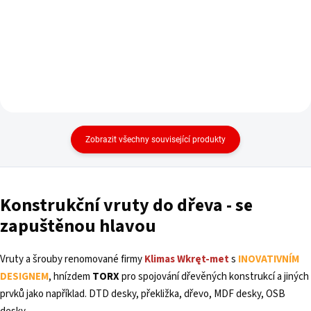
Zobrazit všechny související produkty
Konstrukční
vruty
do dřeva - se
zapuštěnou hlavou
Vruty a šrouby renomované firmy
Klimas Wkręt-met
s
INOVATIVNÍM
DESIGNEM
, hnízdem
TORX
pro spojování dřevěných konstrukcí a jiných
prvků jako například. DTD desky, překližka, dřevo, MDF desky, OSB