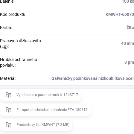
Balenie
:
100 ks
Kód produktu
:
KMWHT-60070
Farba
:
Žltá
Pracovná dĺžka závitu
40 mm
(Lg)
:
Hrúbka ochranného
8 μm
povlaku
:
Materiál
:
Galvanicky pozinkovaná nízkouhlíková oceľ
Vyhlásenie o parametroch č. 124SZ17
Európske technické hodnotenie-ETA-180817
Produktový list-KMWHT (7.2 MB)