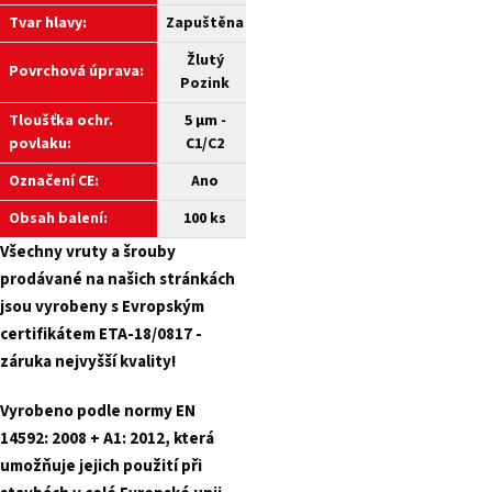
Tvar hlavy:
Zapuštěna
Žlutý
Povrchová úprava:
Pozink
Tloušťka ochr.
5 µm -
povlaku:
C1/C2
Označení CE:
Ano
Obsah balení:
100 ks
Všechny
vruty a
šrouby
prodávané na našich stránkách
jsou vyrobeny s Evropským
certifikátem ETA-18/0817 -
záruka nejvyšší kvality!
Vyrobeno podle normy EN
14592: 2008 + A1: 2012, která
umožňuje jejich použití při