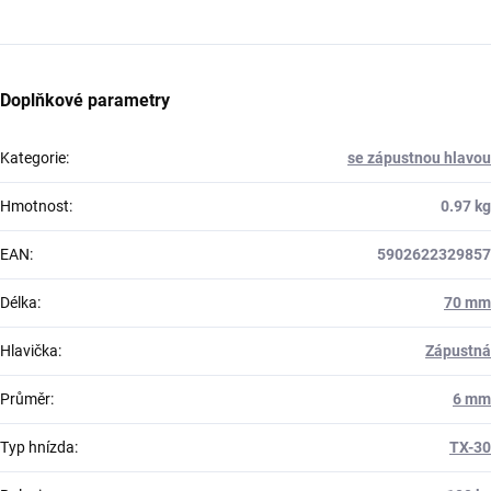
Doplňkové parametry
Kategorie
:
se zápustnou hlavou
Hmotnost
:
0.97 kg
EAN
:
5902622329857
Délka
:
70 mm
Hlavička
:
Zápustná
Průměr
:
6 mm
Typ hnízda
:
TX-30