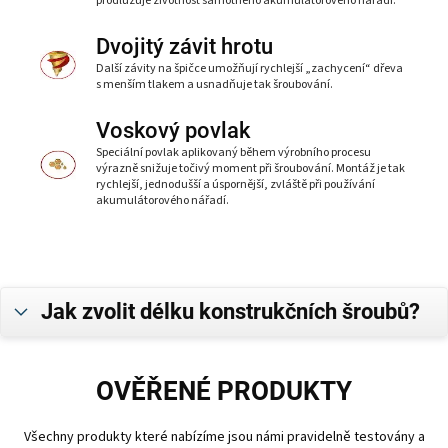
prodlužuje životnost samotného akumulátorového nářadí.
Dvojitý závit hrotu
Další závity na špičce umožňují rychlejší „zachycení“ dřeva
s menším tlakem a usnadňuje tak šroubování.
Voskový povlak
Speciální povlak aplikovaný během výrobního procesu
výrazně snižuje točivý moment při šroubování. Montáž je tak
rychlejší, jednodušší a úspornější, zvláště při používání
akumulátorového nářadí.
Jak zvolit délku konstrukčních šroubů?
OVĚŘENÉ PRODUKTY
Všechny produkty které nabízíme jsou námi pravidelně testovány a