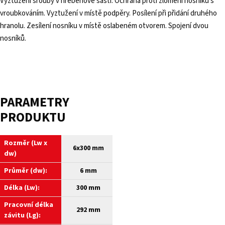
Vyztužení šrouby v hřebenové šasti. Ochrana proti zlomení nosníku s
vroubkováním. Vyztužení v místě podpěry. Posílení při přidání druhého
hranolu. Zesílení nosníku v místě oslabeném otvorem. Spojení dvou
nosníků.
PARAMETRY
PRODUKTU
Rozměr (Lw x
6x300 mm
dw)
Průměr (dw):
6 mm
Délka (Lw):
300 mm
Pracovní délka
292 mm
závitu (Lg):