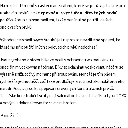
Na rozdíl od šroubů s částečným závitem, které se používají hlavně pro
utahování prvků, se ke
zpevnění a vyztužení dřevěných prvků
používá šroub s plným závitem, takže není nutné použití dalších
spojovacích prvků.
Výhodou celozávitových šroubů je i naprosto neviditelné spojení, ke
kterému při použití jiných spojovacích prvků nedochází.
Jsou vyrobeny z nízkouhlíkové oceli s ochrannou vrstvou zinku a
speciálním voskovým nátěrem. Díky speciálnímu voskovému nátěru se
výrazně snížil točivý moment při šroubování. Montáž je tím pádem
rychlejší a jednodušší, což také prodlužuje životnost akumulátorového
nářadí. Používají se ke spojování dřevěných konstrukčních prvků.
Tesařské konstrukční vruty mají válcovitou hlavu s hlavičkou typu TORX
a novým, zdokonaleným frézovacím hrotem.
Použití: