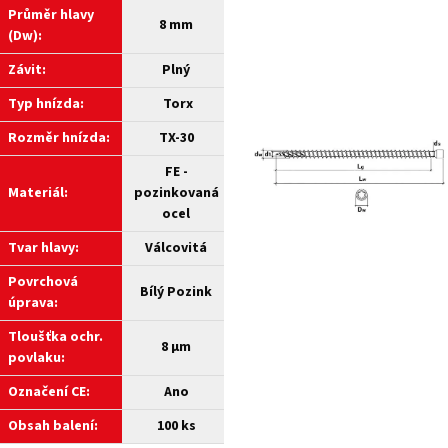
Průměr hlavy
8 mm
(Dw):
Závit:
Plný
Typ hnízda:
Torx
Rozměr hnízda:
TX-30
FE -
Materiál:
pozinkovaná
ocel
Tvar hlavy:
Válcovitá
Povrchová
Bílý Pozink
úprava:
Tloušťka ochr.
8 µm
povlaku:
Označení CE:
Ano
Obsah balení:
100 ks