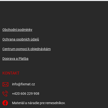
Z
á
p
a
t
í
Obchodní podmínky
Ochrana osobních údajů
Centrum pomoci k objednávkám
Doprava a Platba
KONTAKT
info
@
fixmat.cz
+420 606 229 908
Materiál a náradie pre remeselníkov.