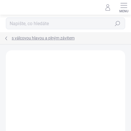
Přejít
na
obsah
Hledat
s válcovou hlavou a plným závitem