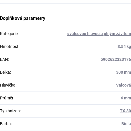
Doplňkové parametry
Kategorie
:
s válcovou hlavou a plným závitem
Hmotnost
:
3.54 kg
EAN
:
5902622323176
Délka
:
300 mm
Hlavička
:
Valcová
Průměr
:
6 mm
Typ hnízda
:
TX-30
Farba
:
Biela