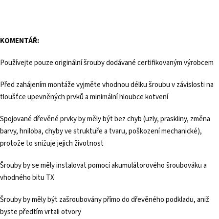
KOMENTÁŘ:
Používejte pouze originální šrouby dodávané certifikovaným výrobcem
Před zahájením montáže vyjměte vhodnou délku šroubu v závislosti na
tloušťce upevněných prvků a minimální hloubce kotvení
Spojované dřevěné prvky by měly být bez chyb (uzly, praskliny, změna
barvy, hniloba, chyby ve struktuře a tvaru, poškození mechanické),
protože to snižuje jejich životnost
Šrouby by se měly instalovat pomocí akumulátorového šroubováku a
vhodného bitu TX
Šrouby by měly být zašroubovány přímo do dřevěného podkladu, aniž
byste předtím vrtali otvory