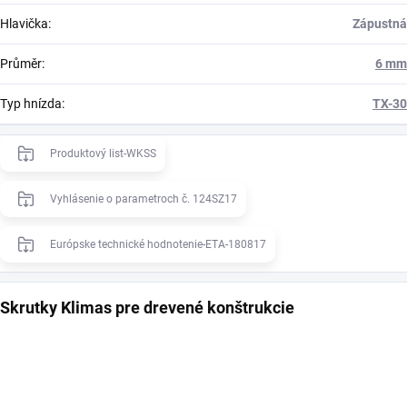
Hlavička
:
Zápustná
Průměr
:
6 mm
Typ hnízda
:
TX-30
Produktový list-WKSS
Vyhlásenie o parametroch č. 124SZ17
Európske technické hodnotenie-ETA-180817
Skrutky Klimas pre drevené konštrukcie