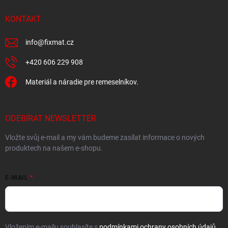
KONTAKT
info
@
fixmat.cz
+420 606 229 908
Materiál a náradie pre remeselníkov.
ODEBÍRAT NEWSLETTER
Vložte svůj e-mail a my vám budeme zasílat informace o nových
produktech na našem e-shopu.
E-MAIL
Vložením e-mailu souhlasíte s
podmínkami ochrany osobních údajů