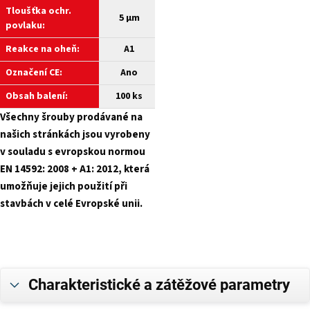
Tloušťka ochr.
5 µm
povlaku:
Reakce na oheň:
A1
Označení CE:
Ano
Obsah balení:
100 ks
Všechny šrouby prodávané na
našich stránkách jsou vyrobeny
v souladu s evropskou normou
EN 14592: 2008 + A1: 2012, která
umožňuje jejich použití při
stavbách v celé Evropské unii.
Charakteristické a zátěžové parametry