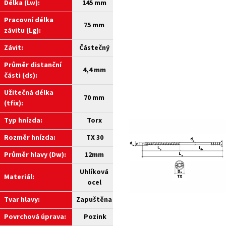
Délka (Lw):
145 mm
Pracovní délka
75 mm
závitu (Lg):
Závit:
Částečný
Průměr distanční
4,4 mm
části (ds):
Užitečná délka
70 mm
(tfix):
Typ hnízda:
Torx
Rozměr hnízda:
TX 30
Průměr hlavy (Dw):
12mm
Uhlíková
Materiál:
ocel
Tvar hlavy:
Zapuštěna
Povrchová úprava:
Pozink