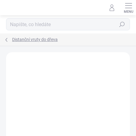
Přejít
na
obsah
Hledat
Distanční vruty do dřeva