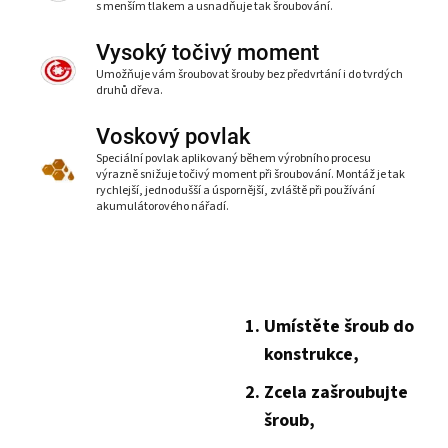
s menším tlakem a usnadňuje tak šroubování.
Vysoký točivý moment
Umožňuje vám šroubovat šrouby bez předvrtání i do tvrdých
druhů dřeva.
Voskový povlak
Speciální povlak aplikovaný během výrobního procesu
výrazně snižuje točivý moment při šroubování. Montáž je tak
rychlejší, jednodušší a úspornější, zvláště při používání
akumulátorového nářadí.
Umístěte šroub do
konstrukce,
Zcela zašroubujte
šroub,