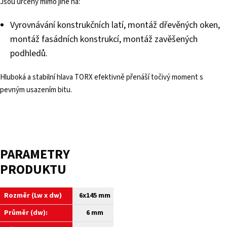
Jsou určeny mimo jiné na:
Vyrovnávání konstrukčních latí, montáž dřevěných oken,
montáž fasádních konstrukcí, montáž zavěšených
podhledů.
Hluboká a stabilní hlava TORX efektivně přenáší točivý moment s
pevným usazením bitu.
PARAMETRY
PRODUKTU
Rozměr (Lw x dw)
6x145 mm
Průměr (dw):
6 mm