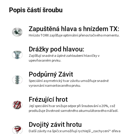
Popis částí šroubu
Zapuštěná hlava s hnízdem TX:
Hnízdo TORX zajišťuje optimální přenos točivého momentu.
Drážky pod hlavou:
Zajišťují snadné a úplné zahloubení hlavičky v
upevňovaném prvku.
Podpůrný Závit
Speciální asymetrický tvar závitu umožňuje snadné
vyrovnání namontovaného prvku.
Frézující hrot
Její speciální tvar snižuje odpor při šroubování o 20%, což
prodlužuje životnost samotného akumulátorového nářadí.
Dvojitý závit hrotu
Další závity na špičce umožňují rychlejší „zachycení“ dřeva