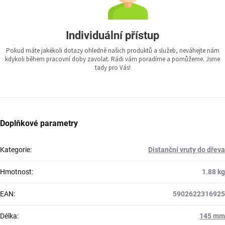
Individuální přístup
Pokud máte jakékoli dotazy ohledně našich produktů a služeb, neváhejte nám
kdykoli během pracovní doby zavolat. Rádi vám poradíme a pomůžeme. Jsme
tady pro Vás!
Doplňkové parametry
Kategorie
:
Distanční vruty do dřeva
Hmotnost
:
1.88 kg
EAN
:
5902622316925
Délka
:
145 mm