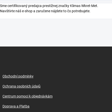
Sme certifikovaný predajca prestížnej značky Klimas Wkret-Met.
Navštívte náš e-shop a zaručene nájdete to čo potrebujete.
Z
á
p
a
t
í
Obchodní podmínky
Ochrana osobních údajů
Centrum pomoci k objednávkám
Doprava a Platba