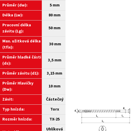
Průměr (dw):
5 mm
Délka (Lw):
80 mm
Pracovní délka
50 mm
závitu (Lg):
Max. užitková délka
30 mm
(tfix):
Průměr hladké části
3,5 mm
(ds):
Průměr závitu (d1):
3,15 mm
Průměr Hlavičky
10 mm
(Dw):
Závit:
Částečný
Typ hnízda:
Torx
Rozměr hnízda:
TX-25
Uhlíková