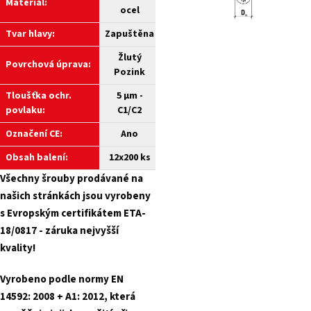
Materiál:
ocel
Tvar hlavy:
Zapuštěna
Žlutý
Povrchová úprava:
Pozink
Tloušťka ochr.
5 µm -
povlaku:
C1/C2
Označení CE:
Ano
Obsah balení:
12x200 ks
Všechny šrouby prodávané na
našich stránkách jsou vyrobeny
s Evropským certifikátem ETA-
18/0817 - záruka nejvyšší
kvality!
Vyrobeno podle normy EN
14592: 2008 + A1: 2012, která