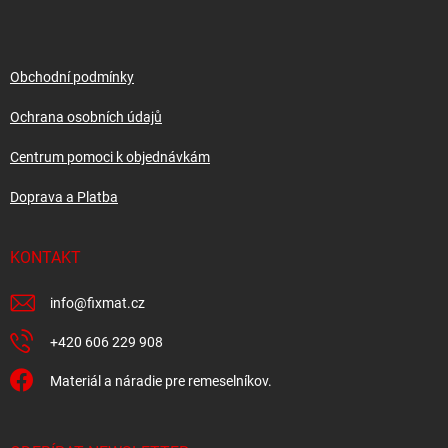
p
a
t
í
Obchodní podmínky
Ochrana osobních údajů
Centrum pomoci k objednávkám
Doprava a Platba
KONTAKT
info
@
fixmat.cz
+420 606 229 908
Materiál a náradie pre remeselníkov.