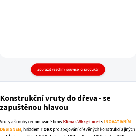
Do košíku
Zobrazit všechny související produkty
Konstrukční
vruty
do dřeva - se
zapuštěnou hlavou
Vruty a šrouby renomované firmy
Klimas Wkręt-met
s
INOVATIVNÍM
DESIGNEM
, hnízdem
TORX
pro spojování dřevěných konstrukcí a jiných