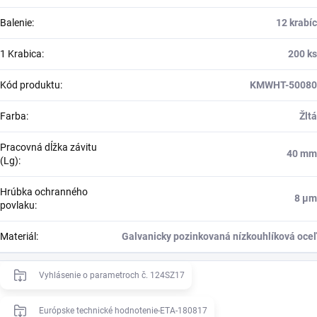
Balenie
:
12 krabíc
1 Krabica
:
200 ks
Kód produktu
:
KMWHT-50080
Farba
:
Žltá
Pracovná dĺžka závitu
40 mm
(Lg)
:
Hrúbka ochranného
8 μm
povlaku
:
Materiál
:
Galvanicky pozinkovaná nízkouhlíková oceľ
Vyhlásenie o parametroch č. 124SZ17
Európske technické hodnotenie-ETA-180817