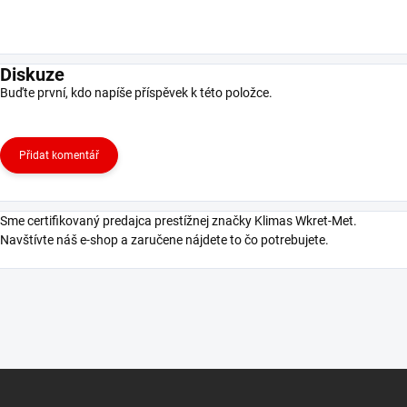
Diskuze
Buďte první, kdo napíše příspěvek k této položce.
Přidat komentář
Sme certifikovaný predajca prestížnej značky Klimas Wkret-Met.
Navštívte náš e-shop a zaručene nájdete to čo potrebujete.
Z
á