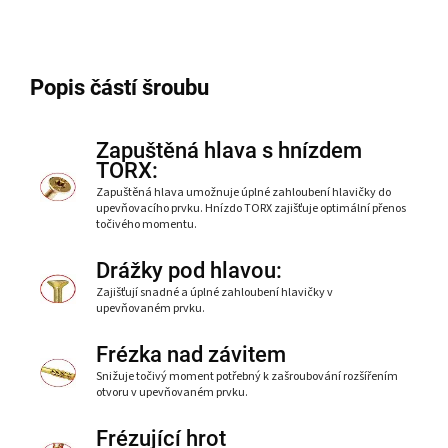
Popis částí šroubu
Zapuštěná hlava s hnízdem
TORX:
Zapuštěná hlava umožnuje úplné zahloubení hlavičky do
upevňovacího prvku. Hnízdo TORX zajišťuje optimální přenos
točivého momentu.
Drážky pod hlavou:
Zajišťují snadné a úplné zahloubení hlavičky v
upevňovaném prvku.
Frézka nad závitem
Snižuje točivý moment potřebný k zašroubování rozšířením
otvoru v upevňovaném prvku.
Frézující hrot