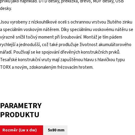
prvků jako například. DTD desky, překližka, dřevo, MDF desky, OSB
desky.
Jsou vyrobeny z nízkouhlíkové oceli s ochrannou vrstvou žlutého zinku
a speciálním voskovým nátěrem. Díky speciálnímu voskovému nátěru se
výrazně snížil točivý moment při šroubování. Montáž je tím pádem
rychlejší a jednodušší, což také prodlužuje životnost akumulátorového
nářadí. Používají se ke spojování dřevěných konstrukčních prvků.
Tesařské konstrukční vruty mají zapuštěnou hlavu s hlavičkou typu
TORX a novým, zdokonaleným frézovacím hrotem.
PARAMETRY
PRODUKTU
Rozměr (Lw x dw)
5x80 mm