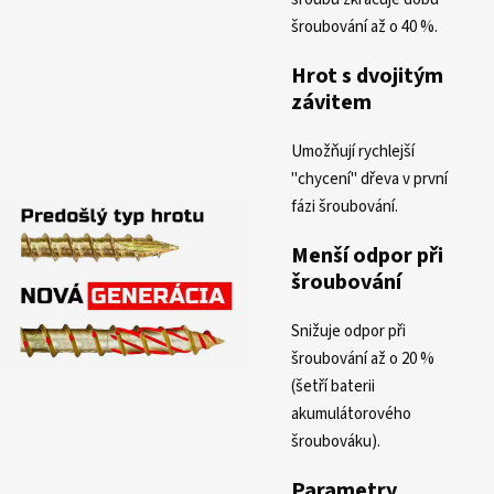
šroubování až o 40 %.
Hrot s dvojitým
závitem
Umožňují rychlejší
"chycení" dřeva v první
fázi šroubování.
Menší odpor při
šroubování
Snižuje odpor při
šroubování až o 20 %
(šetří baterii
akumulátorového
šroubováku).
Parametry