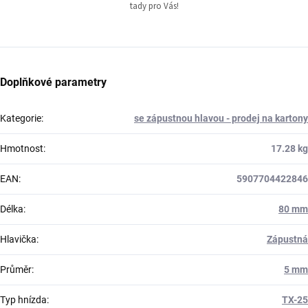
tady pro Vás!
Doplňkové parametry
Kategorie
:
se zápustnou hlavou - prodej na kartony
Hmotnost
:
17.28 kg
EAN
:
5907704422846
Délka
:
80 mm
Hlavička
:
Zápustná
Průměr
:
5 mm
Typ hnízda
:
TX-25