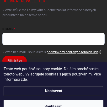
ODEBÍRAT NEWSLETTER
Vložte svůj e-mail a my vám budeme zasílat informace o nových
produktech na našem e-shopu.
E-MAIL
Vložením e-mailu souhlasíte s
podmínkami ochrany osobních údajů
Přihlásit se
Tento web používá soubory cookie. Dalším procházením
tohoto webu vyjadřujete souhlas s jejich používáním. Více
informací
zde
.
Nastavení
Copyright 2026
FiXMAT
. Všechna práva vyhrazena.
Souhlasím