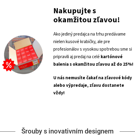
Nakupujte s
okamžitou zľavou!
Ako jediný predajca na trhu predávame
nielen kusové krabičky, ale pre
profesionálov s vysokou spotrebou sme si
pripravili aj predaj na celé
kartónové
balenia s
okamžitou zľavou až do 25%!
U nás nemusíte čakať na zľavové kódy
alebo výpredaje, zľavu dostanete
vždy!
Šrouby s inovativním designem