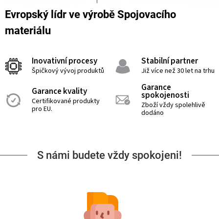
Evropský lídr ve výrobě Spojovacího
materiálu
Inovativní procesy
Stabilní partner
Špičkový vývoj produktů
Již více než 30 let na trhu
Garance
Garance kvality
spokojenosti
Certifikované produkty
Zboží vždy spolehlivě
pro EU.
dodáno
S námi budete vždy spokojeni!