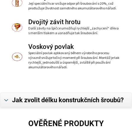
Její speciální tvar snižuje odpor při šroubování o 20%, což
prodlužuje životnost samotného akumulátorového nářadí.
Dvojitý závit hrotu
Další závity na špičce umožňují rychlejší „zachycení“ dřeva
s menším tlakem a usnadňuje tak šroubování.
Voskový povlak
Speciální povlak aplikovaný během výrobního procesu
výrazně snižuje točivý moment při šroubování. Montáž je tak
rychlejší, jednodušší a úspornější, zvláště při používání
akumulátorového nářadí.
Jak zvolit délku konstrukčních šroubů?
OVĚŘENÉ PRODUKTY