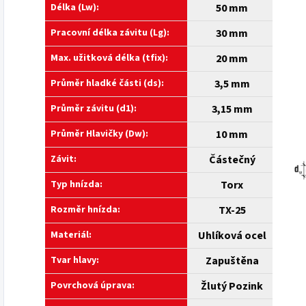
Délka (Lw):
50 mm
Pracovní délka závitu (Lg):
30 mm
Max. užitková délka (tfix):
20 mm
Průměr hladké části (ds):
3,5 mm
Průměr závitu (d1):
3,15 mm
Průměr Hlavičky (Dw):
10 mm
Závit:
Částečný
Typ hnízda:
Torx
Rozměr hnízda:
TX-25
Materiál:
Uhlíková ocel
Tvar hlavy:
Zapuštěna
Povrchová úprava:
Žlutý Pozink