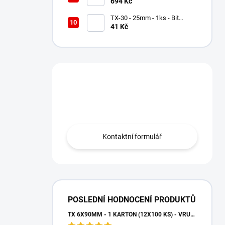
lemovací pás AL FLEX 3D -
694 Kč
Višňová RAL 3011, Hliníkový
TX-30 - 25mm - 1ks - Bit
Milwaukee Shockwave TORX
41 Kč
Máte otázku?
Obraťte se na nás.
Kontaktní formulář
POSLEDNÍ HODNOCENÍ PRODUKTŮ
TX 6X90MM - 1 KARTON (12X100 KS) - VRUTY DO DŘEVA S TALÍŘOVOU HLAVOU, WKCP