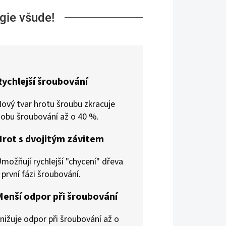
gie všude!
Rychlejší šroubování
ový tvar hrotu šroubu zkracuje
obu šroubování až o 40 %.
Hrot s dvojitým závitem
možňují rychlejší "chycení" dřeva
 první fázi šroubování.
Menší odpor při šroubování
nižuje odpor při šroubování až o