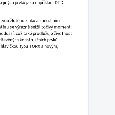
 jiných prvků jako například. DTD
stvou žlutého zinku a speciálním
ěru se výrazně snížil točivý moment
nodušší, což také prodlužuje životnost
dřevěných konstrukčních prvků.
s hlavičkou typu TORX a novým,