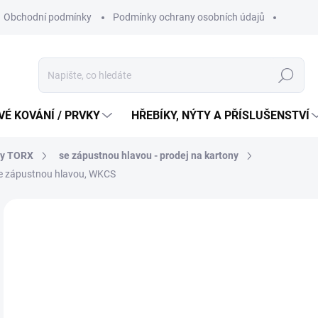
Obchodní podmínky
Podmínky ochrany osobních údajů
Hledat
É KOVÁNÍ / PRVKY
HŘEBÍKY, NÝTY A PŘÍSLUŠENSTVÍ
ty TORX
se zápustnou hlavou - prodej na kartony
se zápustnou hlavou, WKCS
3 
2 2
Měr
233,
cena
SK
MŮŽ