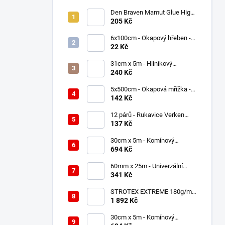
Den Braven Mamut Glue High
Tack 290 ml bílý
205 Kč
6x100cm - Okapový hřeben -
Černý RAL 9005, Plastový
22 Kč
31cm x 5m - Hliníkový
hřebenový pás - Hnědá RAL
240 Kč
8017 - ROLL ECCO
5x500cm - Okapová mřížka -
Černý RAL 9005, Plastová
142 Kč
12 párů - Rukavice Verken
onyx RedLatex- velikost 7/S
137 Kč
30cm x 5m - Komínový
lemovací pás AL FLEX 3D -
694 Kč
Hnědá RAL 8017, Hliníkový
60mm x 25m - Univerzální
páska - Jednostranná
341 Kč
UNISAN
STROTEX EXTREME 180g/m2
- Střešní fólie / membrána
1 892 Kč
(75m2)
30cm x 5m - Komínový