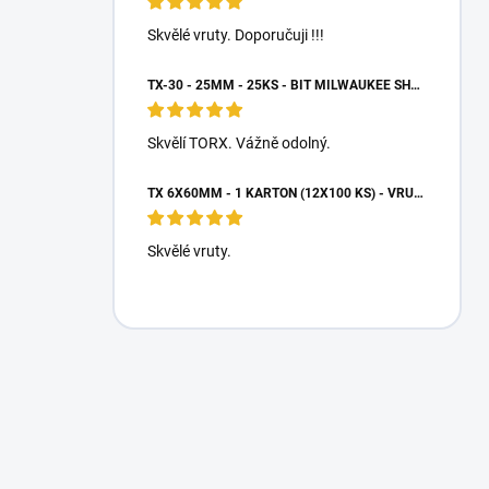
Skvělé vruty. Doporučuji !!!
TX-30 - 25MM - 25KS - BIT MILWAUKEE SHOCKWAVE TORX
Skvělí TORX. Vážně odolný.
TX 6X60MM - 1 KARTON (12X100 KS) - VRUTY DO DŘEVA S TALÍŘOVOU HLAVOU, WKCP
Skvělé vruty.