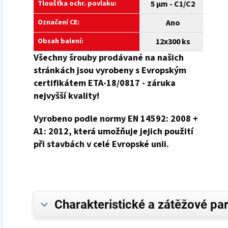
Tloušťka ochr. povlaku:
5 µm - C1/C2
Označení CE:
Ano
Obsah balení:
12x300 ks
Všechny šrouby prodávané na našich
stránkách jsou vyrobeny s Evropským
certifikátem ETA-18/0817 - záruka
nejvyšší kvality!
Vyrobeno podle normy EN 14592: 2008 +
A1: 2012, která umožňuje jejich použití
při stavbách v celé Evropské unii.
Charakteristické a zátěžové pa