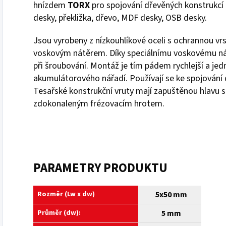
hnízdem
TORX
pro spojování dřevěných konstrukcí a
desky, překližka, dřevo, MDF desky, OSB desky.
Jsou vyrobeny z nízkouhlíkové oceli s ochrannou vr
voskovým nátěrem. Díky speciálnímu voskovému nát
při šroubování. Montáž je tím pádem rychlejší a jed
akumulátorového nářadí. Používají se ke spojování 
Tesařské konstrukční vruty mají zapuštěnou hlavu 
zdokonaleným frézovacím hrotem.
PARAMETRY PRODUKTU
Rozměr (Lw x dw)
5x50 mm
Průměr (dw):
5 mm