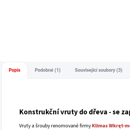
Měrná
M
41 Kč / 1 ks
5
cena:
c
Do košíku
Popis
Podobné (1)
Související soubory (3)
Konstrukční
vruty
do dřeva - se z
Vruty a šrouby renomované firmy
Klimas Wkręt-m