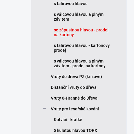
s talířovou hlavou
í
p
s válcovou hlavou a plným
a
závitem
n
se zápustnou hlavou - prodej
e
na kartony
l
s talířovou hlavou - kartonový
prodej
s válcovou hlavou a plným
závitem - prodej na kartony
Vruty do dřeva PZ (křížové)
Distanční vruty do dřeva
Vruty 6-Hranné do Dřeva
Vruty pro tesařské kování
Kotvící - krátké
S kulatou hlavou TORX