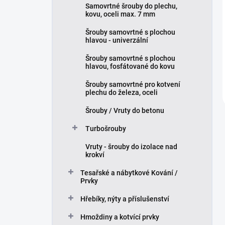
Samovrtné šrouby do plechu,
kovu, oceli max. 7 mm
Šrouby samovrtné s plochou
hlavou - univerzální
Šrouby samovrtné s plochou
hlavou, fosfátované do kovu
Šrouby samovrtné pro kotvení
plechu do železa, oceli
Šrouby / Vruty do betonu
Turbošrouby
Vruty - šrouby do izolace nad
krokví
Tesařské a nábytkové Kování /
Prvky
Hřebíky, nýty a příslušenství
Hmoždiny a kotvící prvky