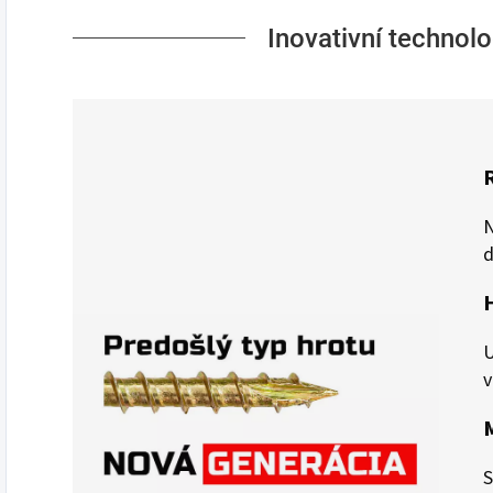
Inovativní technolo
N
d
U
v
S