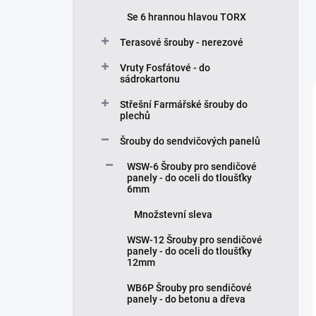
Se 6 hrannou hlavou TORX
Terasové šrouby - nerezové
Vruty Fosfátové - do
sádrokartonu
Střešní Farmářské šrouby do
plechů
Šrouby do sendvičových panelů
WSW-6 Šrouby pro sendičové
panely - do oceli do tloušťky
6mm
Množstevní sleva
WSW-12 Šrouby pro sendičové
panely - do oceli do tloušťky
12mm
WB6P Šrouby pro sendičové
panely - do betonu a dřeva