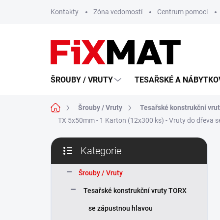
Přejít
Kontakty
Zóna vedomostí
Centrum pomoci
na
obsah
ŠROUBY / VRUTY
TESAŘSKÉ A NÁBYTKOV
Domů
Šrouby / Vruty
Tesařské konstrukční vru
TX 5x50mm - 1 Karton (12x300 ks) - Vruty do dřeva 
P
Kategorie
o
Přeskočit
s
kategorie
t
Šrouby / Vruty
r
Tesařské konstrukční vruty TORX
a
n
se zápustnou hlavou
n