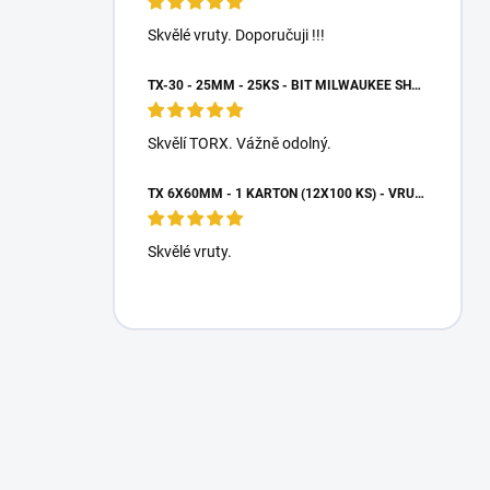
Skvělé vruty. Doporučuji !!!
TX-30 - 25MM - 25KS - BIT MILWAUKEE SHOCKWAVE TORX
Skvělí TORX. Vážně odolný.
TX 6X60MM - 1 KARTON (12X100 KS) - VRUTY DO DŘEVA S TALÍŘOVOU HLAVOU, WKCP
Skvělé vruty.