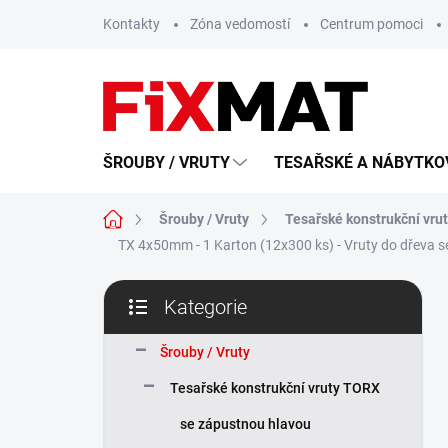
Přejít
Kontakty
Zóna vedomostí
Centrum pomoci
na
obsah
ŠROUBY / VRUTY
TESAŘSKÉ A NÁBYTKOV
Domů
Šrouby / Vruty
Tesařské konstrukční vru
TX 4x50mm - 1 Karton (12x300 ks) - Vruty do dřeva 
P
Kategorie
o
Přeskočit
s
kategorie
t
Šrouby / Vruty
r
Tesařské konstrukční vruty TORX
a
n
se zápustnou hlavou
n