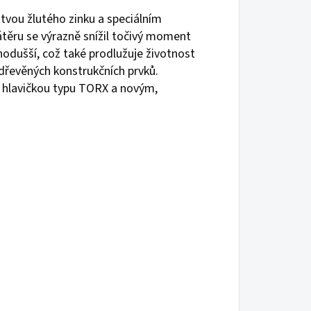
stvou žlutého zinku a speciálním
ěru se výrazně snížil točivý moment
nodušší, což také prodlužuje životnost
dřevěných konstrukčních prvků.
s hlavičkou typu TORX a novým,