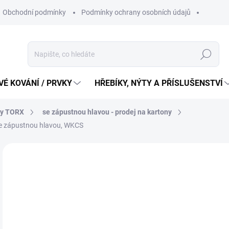
Obchodní podmínky
Podmínky ochrany osobních údajů
Hledat
É KOVÁNÍ / PRVKY
HŘEBÍKY, NÝTY A PŘÍSLUŠENSTVÍ
ty TORX
se zápustnou hlavou - prodej na kartony
se zápustnou hlavou, WKCS
2 
1 4
Měr
148,
cena
SK
MŮŽ