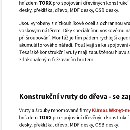
hnízdem
TORX
pro spojování dřevěných konstrukcí a
desky, překližka, dřevo, MDF desky, OSB desky.
Jsou vyrobeny z nízkouhlíkové oceli s ochrannou vr
voskovým nátěrem. Díky speciálnímu voskovému nát
při šroubování. Montáž je tím pádem rychlejší a jed
akumulátorového nářadí. Používají se ke spojování 
Tesařské konstrukční vruty mají zapuštěnou hlavu 
zdokonaleným frézovacím hrotem.
Konstrukční
vruty
do dřeva - se z
Vruty a šrouby renomované firmy
Klimas Wkręt-m
hnízdem
TORX
pro spojování dřevěných konstrukcí a
desky, překližka, dřevo, MDF desky, OSB desky.