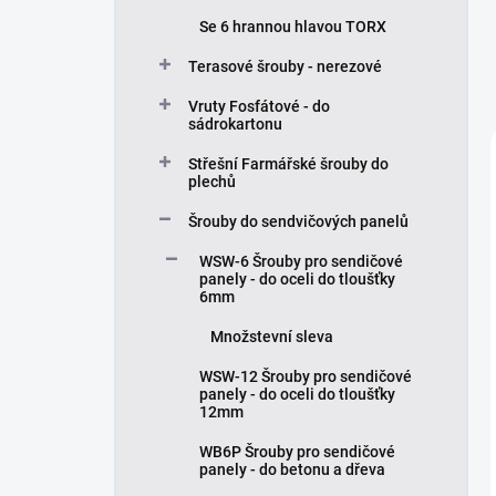
Se 6 hrannou hlavou TORX
Terasové šrouby - nerezové
Vruty Fosfátové - do
sádrokartonu
Střešní Farmářské šrouby do
plechů
Šrouby do sendvičových panelů
WSW-6 Šrouby pro sendičové
panely - do oceli do tloušťky
6mm
Množstevní sleva
WSW-12 Šrouby pro sendičové
panely - do oceli do tloušťky
12mm
WB6P Šrouby pro sendičové
panely - do betonu a dřeva