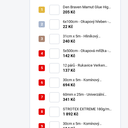
Den Braven Mamut Glue High
Tack 290 ml bílý
205 Kč
6x100cm - Okapový hřeben -
Černý RAL 9005, Plastový
22 Kč
31cm x 5m - Hliníkový
hřebenový pás - Hnědá RAL
240 Kč
8017 - ROLL ECCO
5x500cm - Okapová mřížka -
Černý RAL 9005, Plastová
142 Kč
12 párů - Rukavice Verken
onyx RedLatex- velikost 7/S
137 Kč
30cm x 5m - Komínový
lemovací pás AL FLEX 3D -
694 Kč
Hnědá RAL 8017, Hliníkový
60mm x 25m - Univerzální
páska - Jednostranná
341 Kč
UNISAN
STROTEX EXTREME 180g/m2
- Střešní fólie / membrána
1 892 Kč
(75m2)
30cm x 5m - Komínový