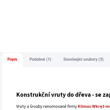
Měrná
M
41 Kč / 1 ks
5
cena:
c
Do košíku
Popis
Podobné (1)
Související soubory (3)
Konstrukční
vruty
do dřeva - se z
Vruty a šrouby renomované firmy
Klimas Wkręt-m