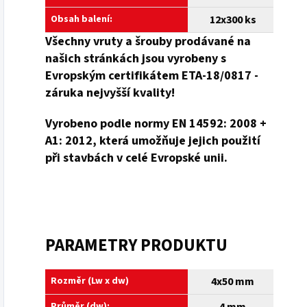
Obsah balení:
12x300 ks
Všechny
vruty a
šrouby prodávané na
našich stránkách jsou vyrobeny s
Evropským certifikátem ETA-18/0817 -
záruka nejvyšší kvality!
Vyrobeno podle normy EN 14592: 2008 +
A1: 2012, která umožňuje jejich použití
při stavbách v celé Evropské unii.
PARAMETRY PRODUKTU
Rozměr (Lw x dw)
4x50 mm
Průměr (dw):
4 mm