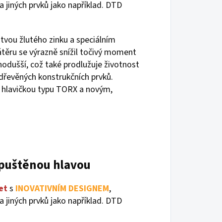
 jiných prvků jako například. DTD
stvou žlutého zinku a speciálním
ěru se výrazně snížil točivý moment
nodušší, což také prodlužuje životnost
dřevěných konstrukčních prvků.
s hlavičkou typu TORX a novým,
apuštěnou hlavou
et
s
INOVATIVNÍM DESIGNEM
,
 jiných prvků jako například. DTD