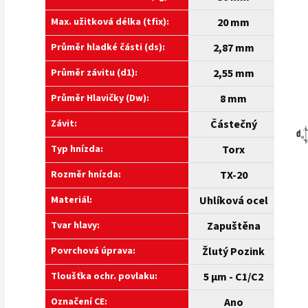
Max. užitková délka (tfix):
20 mm
Průměr hladké části (ds):
2,87 mm
Průměr závitu (d1):
2,55 mm
Průměr Hlavičky (Dw):
8 mm
Závit:
Částečný
Typ hnízda:
Torx
Rozměr hnízda:
TX-20
Materiál:
Uhlíková ocel
Tvar hlavy:
Zapuštěna
Povrchová úprava:
Žlutý Pozink
Tloušťka ochr. povlaku:
5 µm - C1/C2
Označení CE:
Ano