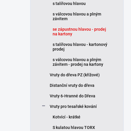
s talířovou hlavou
í
p
s válcovou hlavou a plným
a
závitem
n
se zápustnou hlavou - prodej
e
na kartony
l
s talířovou hlavou - kartonový
prodej
s válcovou hlavou a plným
závitem - prodej na kartony
Vruty do dřeva PZ (křížové)
Distanční vruty do dřeva
Vruty 6-Hranné do Dřeva
Vruty pro tesařské kování
Kotvící - krátké
S kulatou hlavou TORX