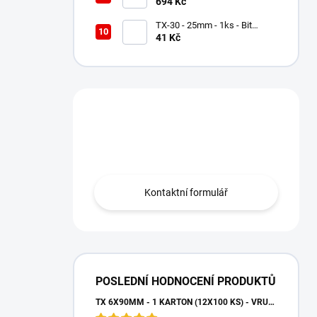
lemovací pás AL FLEX 3D -
694 Kč
Višňová RAL 3011, Hliníkový
TX-30 - 25mm - 1ks - Bit
Milwaukee Shockwave TORX
41 Kč
Máte otázku?
Obraťte se na nás.
Kontaktní formulář
POSLEDNÍ HODNOCENÍ PRODUKTŮ
TX 6X90MM - 1 KARTON (12X100 KS) - VRUTY DO DŘEVA S TALÍŘOVOU HLAVOU, WKCP