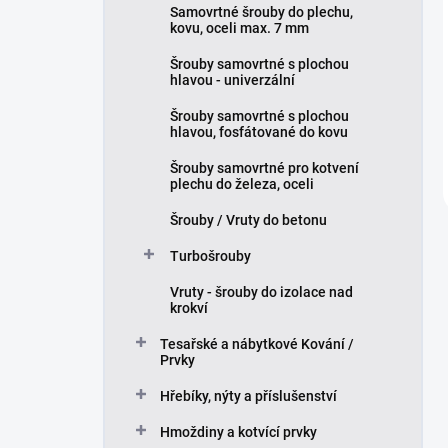
Samovrtné šrouby do plechu,
kovu, oceli max. 7 mm
Šrouby samovrtné s plochou
hlavou - univerzální
Šrouby samovrtné s plochou
hlavou, fosfátované do kovu
Šrouby samovrtné pro kotvení
plechu do železa, oceli
Šrouby / Vruty do betonu
Turbošrouby
Vruty - šrouby do izolace nad
krokví
Tesařské a nábytkové Kování /
Prvky
Hřebíky, nýty a příslušenství
Hmoždiny a kotvící prvky