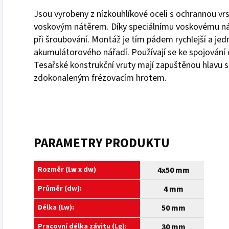
Jsou vyrobeny z nízkouhlíkové oceli s ochrannou vr
voskovým nátěrem. Díky speciálnímu voskovému nát
při šroubování. Montáž je tím pádem rychlejší a jed
akumulátorového nářadí. Používají se ke spojování 
Tesařské konstrukční vruty mají zapuštěnou hlavu 
zdokonaleným frézovacím hrotem.
PARAMETRY PRODUKTU
Rozměr (Lw x dw)
4x50 mm
Průměr (dw):
4 mm
Délka (Lw):
50 mm
Pracovní délka závitu (Lg):
30 mm