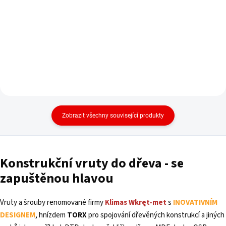
Do košíku
Zobrazit všechny související produkty
Konstrukční
vruty
do dřeva - se
zapuštěnou hlavou
Vruty a šrouby renomované firmy
Klimas Wkręt-met
s
INOVATIVNÍM
DESIGNEM
, hnízdem
TORX
pro spojování dřevěných konstrukcí a jiných