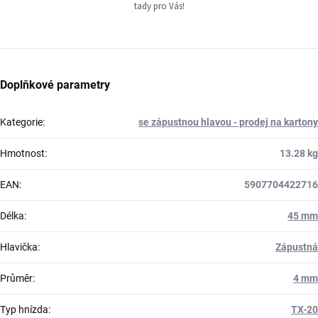
tady pro Vás!
Doplňkové parametry
Kategorie
:
se zápustnou hlavou - prodej na kartony
Hmotnost
:
13.28 kg
EAN
:
5907704422716
Délka
:
45 mm
Hlavička
:
Zápustná
Průměr
:
4 mm
Typ hnízda
:
TX-20