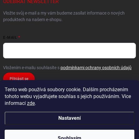
ODEBÍRAT NEWSLETTER
Vložte svůj e-mail a my vám budeme zasílat informace o nových
produktech na našem e-shopu.
E-MAIL
Vložením e-mailu souhlasíte s
podmínkami ochrany osobních údajů
Přihlásit se
Tento web používá soubory cookie. Dalším procházením
tohoto webu vyjadřujete souhlas s jejich používáním. Více
informací
zde
.
Nastavení
Copyright 2026
FiXMAT
. Všechna práva vyhrazena.
Souhlasím