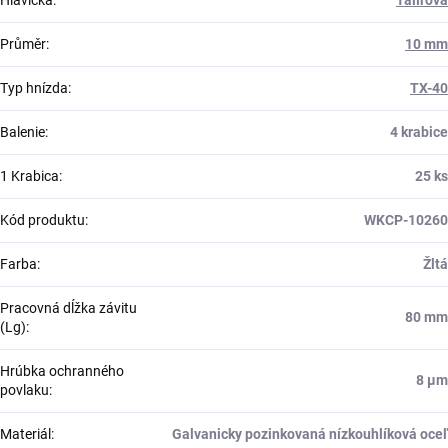
Průměr
:
10 mm
Typ hnízda
:
TX-40
Balenie
:
4 krabice
1 Krabica
:
25 ks
Kód produktu
:
WKCP-10260
Farba
:
Žltá
Pracovná dĺžka závitu
80 mm
(Lg)
:
Hrúbka ochranného
8 μm
povlaku
:
Materiál
:
Galvanicky pozinkovaná nízkouhlíková oceľ