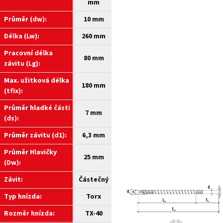
mm
Průměr (dw):
10 mm
Délka (Lw):
260 mm
Pracovní délka
80 mm
závitu (Lg):
Max. užitková délka
180 mm
(tfix):
Průměr hladké části
7 mm
(ds):
Průměr závitu (d1):
6,3 mm
Průměr Hlavičky
25 mm
(Dw):
Závit:
Částečný
Typ hnízda:
Torx
Rozměr hnízda:
TX-40