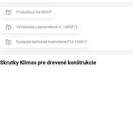
Produktový list-WKCP
Vyhlásenie o parametroch č. 140SZ19
Európske technické hodnotenie-ETA-180817
Skrutky Klimas pre drevené konštrukcie