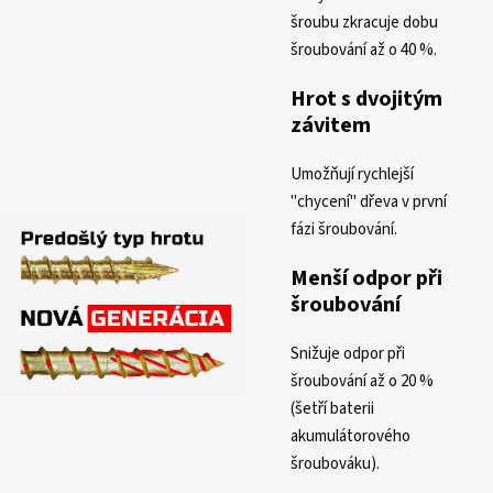
šroubu zkracuje dobu
šroubování až o 40 %.
Hrot s dvojitým
závitem
Umožňují rychlejší
"chycení" dřeva v první
fázi šroubování.
Menší odpor při
šroubování
Snižuje odpor při
šroubování až o 20 %
(šetří baterii
akumulátorového
šroubováku).