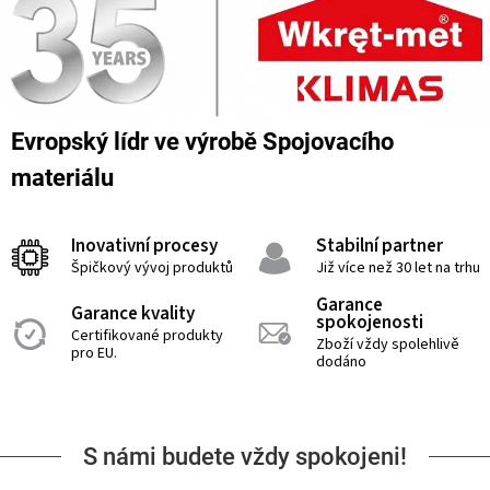
Evropský lídr ve výrobě Spojovacího
materiálu
Inovativní procesy
Stabilní partner
Špičkový vývoj produktů
Již více než 30 let na trhu
Garance
Garance kvality
spokojenosti
Certifikované produkty
Zboží vždy spolehlivě
pro EU.
dodáno
S námi budete vždy spokojeni!