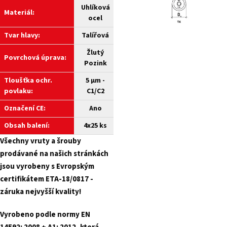
Uhlíková
Materiál:
ocel
Tvar hlavy:
Talířová
Žlutý
Povrchová úprava:
Pozink
Tloušťka ochr.
5 µm -
povlaku:
C1/C2
Označení CE:
Ano
Obsah balení:
4x25 ks
Všechny
vruty a
šrouby
prodávané na našich stránkách
jsou vyrobeny s Evropským
certifikátem ETA-18/0817 -
záruka nejvyšší kvality!
Vyrobeno podle normy EN