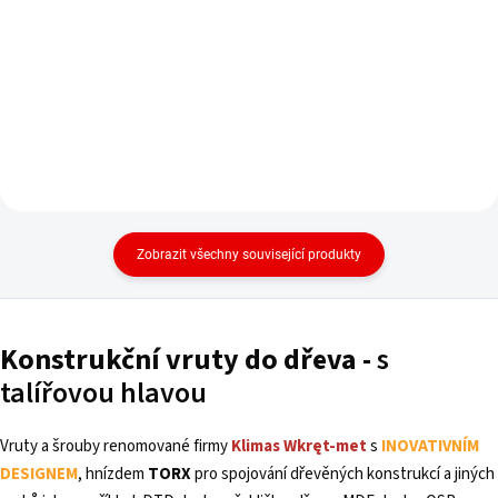
Do košíku
Zobrazit všechny související produkty
Konstrukční
vruty
do dřeva -
s
talířovou hlavou
Vruty a šrouby renomované firmy
Klimas Wkręt-met
s
INOVATIVNÍM
DESIGNEM
, hnízdem
TORX
pro spojování dřevěných konstrukcí a jiných