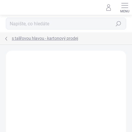
Přejít
na
obsah
Hledat
s talířovou hlavou - kartonový prodej