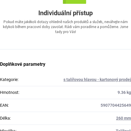
Individuální přístup
Pokud máte jakékoli dotazy ohledně našich produktů a služeb, neváhejte nám
kdykoli během pracovní doby zavolat. Rádi vám poradíme a pomůžeme. Jsme
tady pro Vás!
Doplňkové parametry
Kategorie
:
s talířovou hlavou - kartonový prodej
Hmotnost
:
9.36 kg
EAN
:
5907704425649
Délka
:
260 mm
Hlavička
:
Talířová