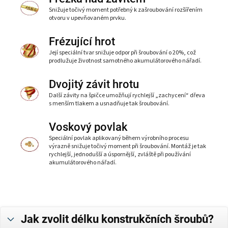
Snižuje točivý moment potřebný k zašroubování rozšířením
otvoru v upevňovaném prvku.
Frézující hrot
Její speciální tvar snižuje odpor při šroubování o 20%, což
prodlužuje životnost samotného akumulátorového nářadí.
Dvojitý závit hrotu
Další závity na špičce umožňují rychlejší „zachycení“ dřeva
s menším tlakem a usnadňuje tak šroubování.
Voskový povlak
Speciální povlak aplikovaný během výrobního procesu
výrazně snižuje točivý moment při šroubování. Montáž je tak
rychlejší, jednodušší a úspornější, zvláště při používání
akumulátorového nářadí.
Jak zvolit délku konstrukčních šroubů?