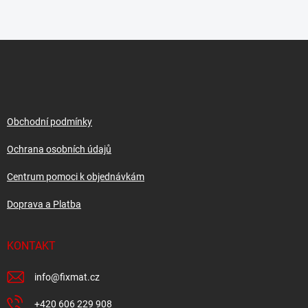
Z
á
p
a
t
í
Obchodní podmínky
Ochrana osobních údajů
Centrum pomoci k objednávkám
Doprava a Platba
KONTAKT
info
@
fixmat.cz
+420 606 229 908