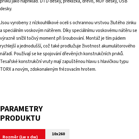
prvků jako například. DTD desky, překližka, dřevo, MDF desky, OSB
desky.
Jsou vyrobeny z nízkouhlíkové oceli s ochrannou vrstvou žlutého zinku
a speciálním voskovým nátěrem. Díky speciálnímu voskovému nátěru se
výrazně snížil točivý moment při šroubování. Montáž je tím pádem
rychlejší a jednodušší, což také prodlužuje životnost akumulátorového
nářadí. Používají se ke spojování dřevěných konstrukčních prvků.
Tesařské konstrukční vruty mají zapuštěnou hlavu s hlavičkou typu
TORX a novým, zdokonaleným frézovacím hrotem.
PARAMETRY
PRODUKTU
10x260
Rozměr (Lw x dw)