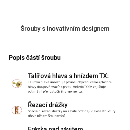
Šrouby s inovativním designem
Popis částí šroubu
Talířová hlava s hnízdem TX:
Talířová hlava umožnuje pevné uchycení velkou plochou
hlavy do upevňovacího prvku. Hnízdo TORX zajišťuje
optimální přenos točivého momentu.
Řezací drážky
Speciální řezací drážky na závitu protínají vlákna struktury
dřeva během šroubování.
Frézka nad závitem