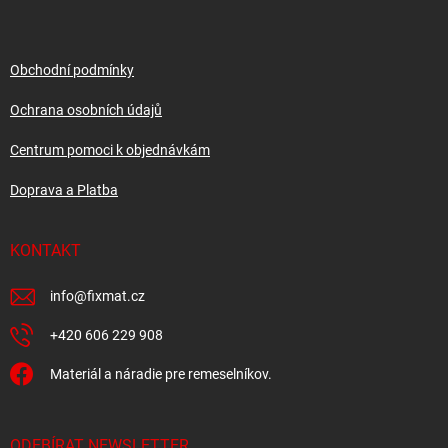
p
a
t
í
Obchodní podmínky
Ochrana osobních údajů
Centrum pomoci k objednávkám
Doprava a Platba
KONTAKT
info
@
fixmat.cz
+420 606 229 908
Materiál a náradie pre remeselníkov.
ODEBÍRAT NEWSLETTER