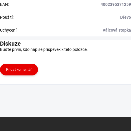
EAN
:
4002395371259
Použití
:
Dřevo
Uchycení
:
Válcová stopka
Diskuze
Buďte první, kdo napíše příspěvek k této položce.
Přidat komentář
Z
á