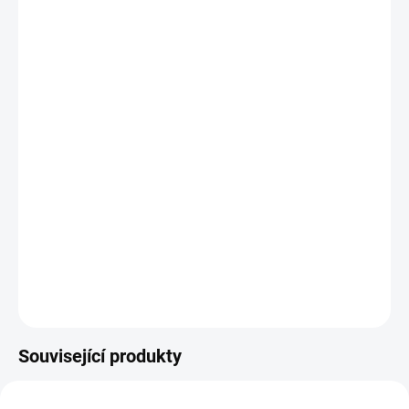
DORUČIT DO:
12.08.2026
−
+
Přidat do košíku
DETAILNÍ INFORMACE
ZEPTAT SE
Související produkty