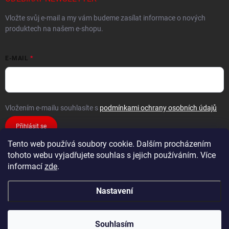
Vložte svůj e-mail a my vám budeme zasílat informace o nových
produktech na našem e-shopu.
E-MAIL
Vložením e-mailu souhlasíte s
podmínkami ochrany osobních údajů
Přihlásit se
Tento web používá soubory cookie. Dalším procházením
tohoto webu vyjadřujete souhlas s jejich používáním. Více
informací
zde
.
Nastavení
Copyright 2026
FiXMAT
. Všechna práva vyhrazena.
Souhlasím